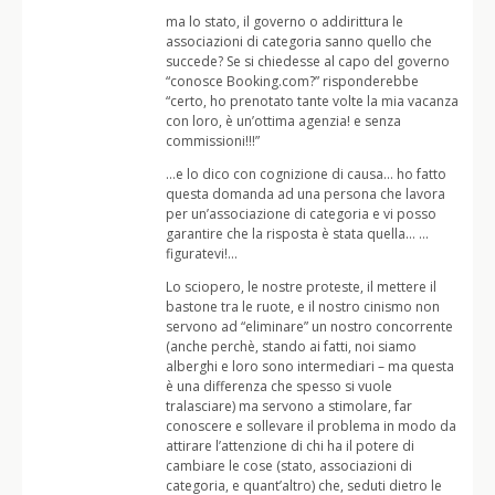
ma lo stato, il governo o addirittura le
associazioni di categoria sanno quello che
succede? Se si chiedesse al capo del governo
“conosce Booking.com?” risponderebbe
“certo, ho prenotato tante volte la mia vacanza
con loro, è un’ottima agenzia! e senza
commissioni!!!”
…e lo dico con cognizione di causa… ho fatto
questa domanda ad una persona che lavora
per un’associazione di categoria e vi posso
garantire che la risposta è stata quella… …
figuratevi!…
Lo sciopero, le nostre proteste, il mettere il
bastone tra le ruote, e il nostro cinismo non
servono ad “eliminare” un nostro concorrente
(anche perchè, stando ai fatti, noi siamo
alberghi e loro sono intermediari – ma questa
è una differenza che spesso si vuole
tralasciare) ma servono a stimolare, far
conoscere e sollevare il problema in modo da
attirare l’attenzione di chi ha il potere di
cambiare le cose (stato, associazioni di
categoria, e quant’altro) che, seduti dietro le