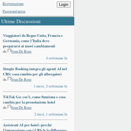
Registrazione
Login
Password persa
Ultime Discussioni
Viaggiatori da Regno Unito, Francia e
Germania, come l’Italia deve
prepararsi ai nuovi cambiamenti
da
Ivan De Rose
4 settimane fa
Simple Booking integra gli agenti AI nel
CRS: cosa cambia per gli albergatori
da
Ivan De Rose
1 mese, 2 settimane fa
TikTok Go: cos’è, come funziona e cosa
cambia per la prenotazione hotel
da
Ivan De Rose
2 mesi, 1 settimana fa
Assistenti AI per hotel: perché
l’integrazione con i CRS fa la differenza