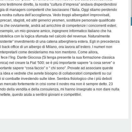
sono testimone diretto, la nostra “cultura d’impresa” andava disperdendosi
ia di managers competenti che lasciavano l’Italia. Oggi stiamo perdendo
la nostra cultura dell’accoglienza. Vedo troppi albergatori improvvisati,
recari, stagisti, ed altri generici yesmen, sostituire personale qualificato
za che ovviamente, andrà ad arricchire di competenze i concorrenti esteri.
sempio, un mio giovane amico, ingegnere informatico italiano che ha
aristotelica con la logica sfumata nel calcolo del revenue. Naturalmente
sistente” investimento di una catena alberghiera estera. Egli in precedenza
l back office di un albergo di Milano, ora lavora all’estero. I numeri non
nterpretarli come desideriamo ma non mentono. Come allora,
ce l’Ing. Dante Giocosa (Si tenga presente la sua formazione classica
cnica) nel creare la Fiat ‘500: se è più importante sapere “a cosa serve” o
portante sapere “cosa faccio” o “ chi sono”. Provate ad associare queste
 idea e vedrete che avrete bisogno di collaboratori competenti su cui
si si combatte investendo sulle idee. Sembra fisiologico che i più deboli
n mercato fortemente in crisi come il nostro ma non è sempre detto. 23
ondo della vendita e della consulenza, mi hanno insegnato a non dare nulla
ettete, questo aiuta a sentirsi giovani e competitivi.