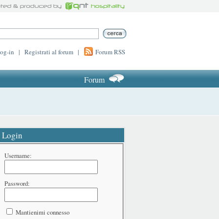
log-in
|
Registrati al forum
|
Forum RSS
Forum
Login
Username:
Password:
Mantienimi connesso