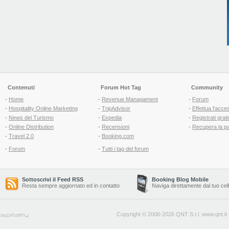
Contenuti
Forum Hot Tag
Community
-
Home
-
Revenue Managament
-
Forum
-
Hospitality Online Marketing
-
TripAdvisor
-
Effettua l'acce
-
News del Turismo
-
Expedia
-
Registrati grati
-
Online Distribution
-
Recensioni
-
Recupera la p
-
Travel 2.0
-
Booking.com
-
Forum
-
Tutti i tag del forum
Sottoscrivi il Feed RSS
Booking Blog Mobile
Resta sempre aggiornato ed in contatto
Naviga direttamente dal tuo cel
Copyright © 2006-2026 QNT S.r.l.
www.qnt.it