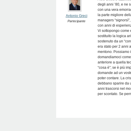
degli anni ’80, e ne 
con una vera emorrag
la parte migliore del
Antonio Greci
managers “signorsì”, p
Partecipante
con anni di esperien
Vi sottopongo come e
sostituito la logica 
sostenuto da un “con
era stato per 2 anni a
mentono. Possiamo i
domandiamoci come fe
anteriore a quella te
“cosa è”; se è più im
domande ad un vostra
poter contare. La cri
debbano sparire da u
anni trascorsi nel m
per scontato. Se perm