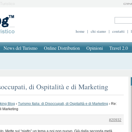
Turistico
home
|
chi siamo
|
contatti
|
News del Turismo
Online Distribution
Opinioni
Travel 2.0
soccupati, di Ospitalità e di Marketing
oking Blog
›
Turismo Italia: di Disoccupati, di Ospitalità e di Marketing
›
Re:
 di Marketing
#20932
ato. Mette sul “piatto” un tema a noi non nuovo. Già dalla seconda metà