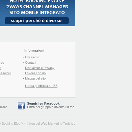
Informazioni
-
Chi siamo
sso
-
Contatti
s
-
Disclaimer e Privacy
assword
-
Lavora con noi
-
Mappa del sito
-
La tua pubblicità su BB
Seguici su Facebook
lulare
Entra nel gruppo
e
diventa un fan
-
Booking Blog
™ -
Il blog del Web Marketing Turistico