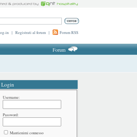
log-in
|
Registrati al forum
|
Forum RSS
Forum
Login
Username:
Password:
Mantienimi connesso