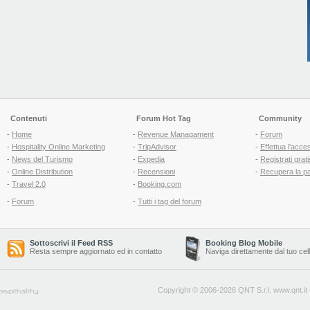
Contenuti
Forum Hot Tag
Community
-
Home
-
Revenue Managament
-
Forum
-
Hospitality Online Marketing
-
TripAdvisor
-
Effettua l'acce
-
News del Turismo
-
Expedia
-
Registrati grati
-
Online Distribution
-
Recensioni
-
Recupera la p
-
Travel 2.0
-
Booking.com
-
Forum
-
Tutti i tag del forum
Sottoscrivi il Feed RSS
Booking Blog Mobile
Resta sempre aggiornato ed in contatto
Naviga direttamente dal tuo cel
Copyright © 2006-2026 QNT S.r.l.
www.qnt.it