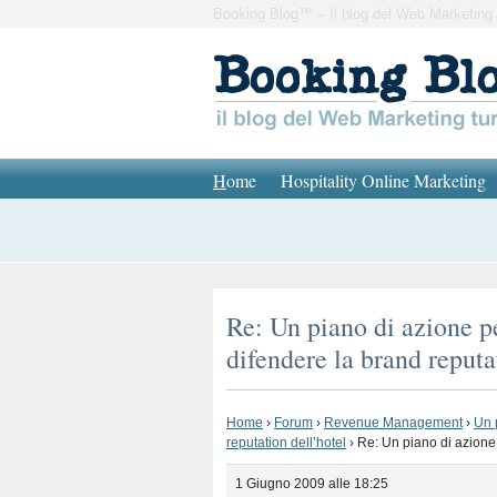
Booking Blog™ – Il blog del Web Marketing 
H
ome
Hospitality Online Marketing
Re: Un piano di azione pe
difendere la brand reputa
Home
›
Forum
›
Revenue Management
›
Un 
reputation dell’hotel
›
Re: Un piano di azione 
1 Giugno 2009 alle 18:25