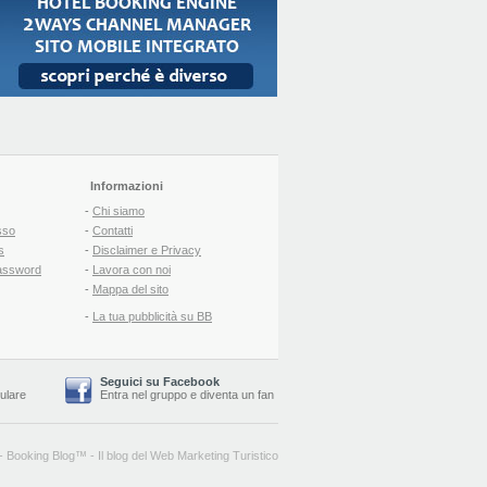
Informazioni
-
Chi siamo
sso
-
Contatti
s
-
Disclaimer e Privacy
assword
-
Lavora con noi
-
Mappa del sito
-
La tua pubblicità su BB
Seguici su Facebook
lulare
Entra nel gruppo
e
diventa un fan
-
Booking Blog
™ -
Il blog del Web Marketing Turistico