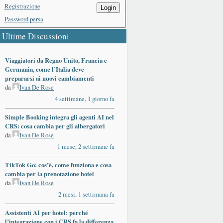
Registrazione
Login
Password persa
Ultime Discussioni
Viaggiatori da Regno Unito, Francia e
Germania, come l’Italia deve
prepararsi ai nuovi cambiamenti
da
Ivan De Rose
4 settimane, 1 giorno fa
Simple Booking integra gli agenti AI nel
CRS: cosa cambia per gli albergatori
da
Ivan De Rose
1 mese, 2 settimane fa
TikTok Go: cos’è, come funziona e cosa
cambia per la prenotazione hotel
da
Ivan De Rose
2 mesi, 1 settimana fa
Assistenti AI per hotel: perché
l’integrazione con i CRS fa la differenza