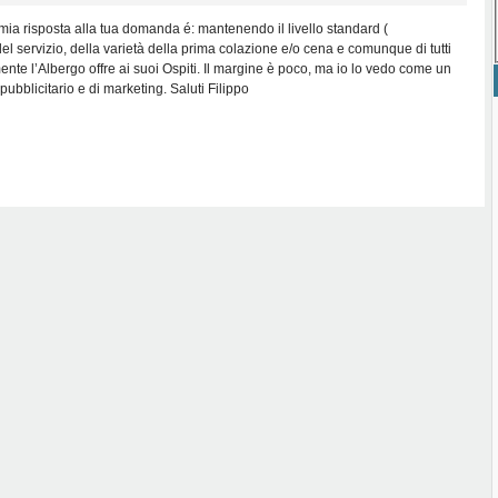
ia risposta alla tua domanda é: mantenendo il livello standard (
del servizio, della varietà della prima colazione e/o cena e comunque di tutti
ente l’Albergo offre ai suoi Ospiti. Il margine è poco, ma io lo vedo come un
ubblicitario e di marketing. Saluti Filippo