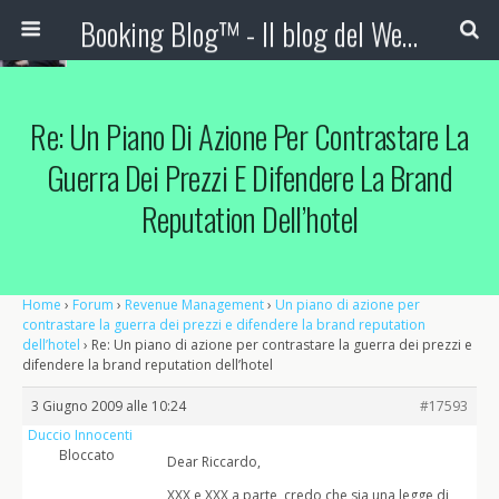
Booking Blog™ - Il blog del Web Marketing Turistico
Re: Un Piano Di Azione Per Contrastare La
Guerra Dei Prezzi E Difendere La Brand
Reputation Dell’hotel
Home
›
Forum
›
Revenue Management
›
Un piano di azione per
contrastare la guerra dei prezzi e difendere la brand reputation
dell’hotel
›
Re: Un piano di azione per contrastare la guerra dei prezzi e
difendere la brand reputation dell’hotel
3 Giugno 2009 alle 10:24
#17593
Duccio Innocenti
Bloccato
Dear Riccardo,
XXX e XXX a parte, credo che sia una legge di