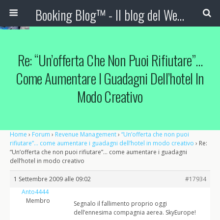
Booking Blog™ - Il blog del Web Marketing Turistico
Re: “Un’offerta Che Non Puoi Rifiutare”…
Come Aumentare I Guadagni Dell’hotel In
Modo Creativo
Home
›
Forum
›
Revenue Management
›
“Un’offerta che non puoi
rifiutare”… come aumentare i guadagni dell’hotel in modo creativo
›
Re:
“Un’offerta che non puoi rifiutare”… come aumentare i guadagni
dell’hotel in modo creativo
1 Settembre 2009 alle 09:02
#17934
Anto4444
Membro
Segnalo il fallimento proprio oggi
dell’ennesima compagnia aerea. SkyEurope!