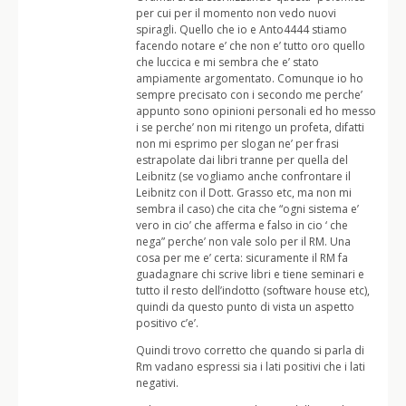
per cui per il momento non vedo nuovi
spiragli. Quello che io e Anto4444 stiamo
facendo notare e’ che non e’ tutto oro quello
che luccica e mi sembra che e’ stato
ampiamente argomentato. Comunque io ho
sempre precisato con i secondo me perche’
appunto sono opinioni personali ed ho messo
i se perche’ non mi ritengo un profeta, difatti
non mi esprimo per slogan ne’ per frasi
estrapolate dai libri tranne per quella del
Leibnitz (se vogliamo anche confrontare il
Leibnitz con il Dott. Grasso etc, ma non mi
sembra il caso) che cita che “ogni sistema e’
vero in cio’ che afferma e falso in cio ‘ che
nega” perche’ non vale solo per il RM. Una
cosa per me e’ certa: sicuramente il RM fa
guadagnare chi scrive libri e tiene seminari e
tutto il resto dell’indotto (software house etc),
quindi da questo punto di vista un aspetto
positivo c’e’.
Quindi trovo corretto che quando si parla di
Rm vadano espressi sia i lati positivi che i lati
negativi.