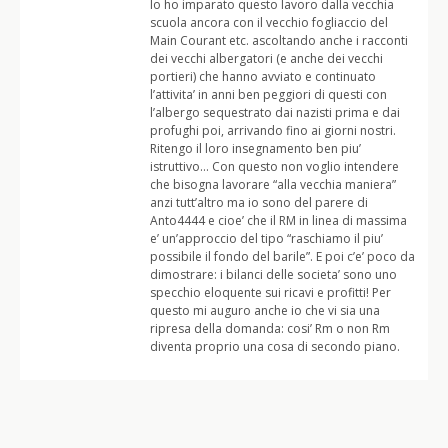
Io ho imparato questo lavoro dalla vecchia
scuola ancora con il vecchio fogliaccio del
Main Courant etc. ascoltando anche i racconti
dei vecchi albergatori (e anche dei vecchi
portieri) che hanno avviato e continuato
l’attivita’ in anni ben peggiori di questi con
l’albergo sequestrato dai nazisti prima e dai
profughi poi, arrivando fino ai giorni nostri.
Ritengo il loro insegnamento ben piu’
istruttivo… Con questo non voglio intendere
che bisogna lavorare “alla vecchia maniera”
anzi tutt’altro ma io sono del parere di
Anto4444 e cioe’ che il RM in linea di massima
e’ un’approccio del tipo “raschiamo il piu’
possibile il fondo del barile”. E poi c’e’ poco da
dimostrare: i bilanci delle societa’ sono uno
specchio eloquente sui ricavi e profitti! Per
questo mi auguro anche io che vi sia una
ripresa della domanda: cosi’ Rm o non Rm
diventa proprio una cosa di secondo piano.