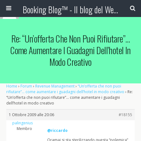
Booking Blog™ - Il blog del Web Marketing Turistico
Re: “Un’offerta Che Non Puoi Rifiutare”…
Come Aumentare I Guadagni Dell’hotel In
Modo Creativo
Home
›
Forum
›
Revenue Management
›
“Un’offerta che non puoi
rifiutare”… come aumentare i guadagni dell’hotel in modo creativo
›
Re:
“Un’offerta che non puoi rifiutare”… come aumentare i guadagni
dell’hotel in modo creativo
1 Ottobre 2009 alle 20:06
#18155
palingenius
Membro
@riccardo
Oramai si sta sterilizzando questa “polemica”