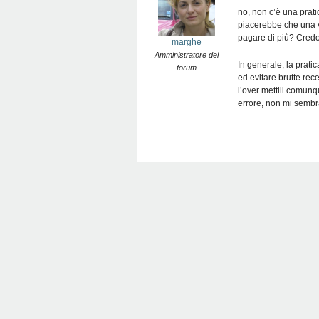
no, non c’è una pratic
piacerebbe che una vo
pagare di più? Credo 
marghe
Amministratore del
In generale, la prat
forum
ed evitare brutte rec
l’over mettili comun
errore, non mi sembra