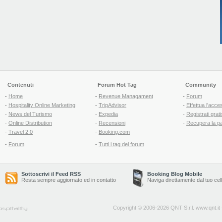
Contenuti
Forum Hot Tag
Community
-
Home
-
Revenue Managament
-
Forum
-
Hospitality Online Marketing
-
TripAdvisor
-
Effettua l'acce
-
News del Turismo
-
Expedia
-
Registrati grati
-
Online Distribution
-
Recensioni
-
Recupera la p
-
Travel 2.0
-
Booking.com
-
Forum
-
Tutti i tag del forum
Sottoscrivi il Feed RSS
Booking Blog Mobile
Resta sempre aggiornato ed in contatto
Naviga direttamente dal tuo cel
Copyright © 2006-2026 QNT S.r.l.
www.qnt.it