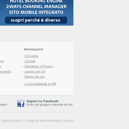
Informazioni
-
Chi siamo
sso
-
Contatti
s
-
Disclaimer e Privacy
assword
-
Lavora con noi
-
Mappa del sito
-
La tua pubblicità su BB
Seguici su Facebook
lulare
Entra nel gruppo
e
diventa un fan
-
Booking Blog
™ -
Il blog del Web Marketing Turistico