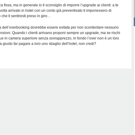
a fissa, ma in generale io ti sconsiglio di imporre l’upgrade ai clienti: a te
lta arrivato in hotel con un conto già preventivato ti imponessero di
che ti sentiresti preso in giro…
ica dell’overbooking dovrebbe essere evitata per non scontentare nessuno
ensioni. Quando i clienti arrivano proponi sempre un upgrade, ma se rischi
que in camera superiore senza sovrapprezzo, in fondo l’over non è un loro
 giusto far pagare a loro uno sbaglio dell’hotel, non credi?