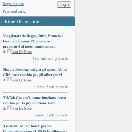
Registrazione
Login
Password persa
Ultime Discussioni
Viaggiatori da Regno Unito, Francia e
Germania, come l’Italia deve
prepararsi ai nuovi cambiamenti
da
Ivan De Rose
4 settimane, 1 giorno fa
Simple Booking integra gli agenti AI nel
CRS: cosa cambia per gli albergatori
da
Ivan De Rose
1 mese, 2 settimane fa
TikTok Go: cos’è, come funziona e cosa
cambia per la prenotazione hotel
da
Ivan De Rose
2 mesi, 1 settimana fa
Assistenti AI per hotel: perché
l’integrazione con i CRS fa la differenza