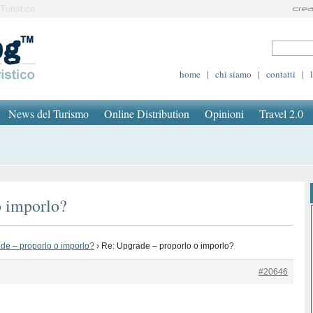
Turistico
home
|
chi siamo
|
contatti
|
News del Turismo
Online Distribution
Opinioni
Travel 2.0
o imporlo?
de – proporlo o imporlo?
›
Re: Upgrade – proporlo o imporlo?
#20646