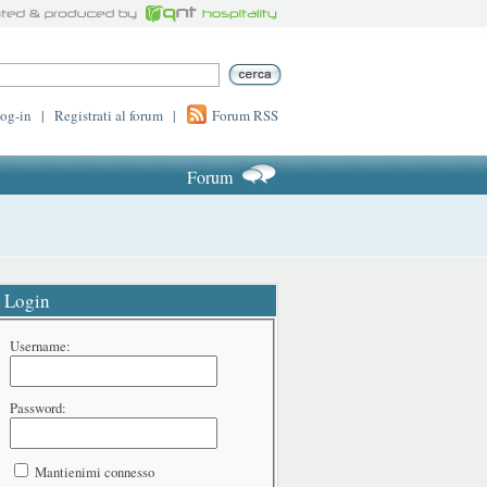
log-in
|
Registrati al forum
|
Forum RSS
Forum
Login
Username:
Password:
Mantienimi connesso