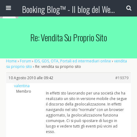
Booking Blog™ - Il blog del Web Marketing Turistico
Re: Vendita Su Proprio Sito
Home
›
Forum
›
IDS, GDS, OTA, Portali ed intermediari online
›
vendita
su proprio sito
›
Re: vendita su proprio sito
10 Agosto 2010 alle 09:42
#19379
valentina
Membro
In effetti sto lavorando per una società che ha
realizzato un sito in versione mobile che segue
il discorso della geolocalizzazione. In effetti
navigando nel sito “normale” con un browser
aggiornato, la geolocalizzazione funziona
comunque. Ci si può spostare di luogo in
luogo e vedere tutti gli eventi più vicini ad
esso.