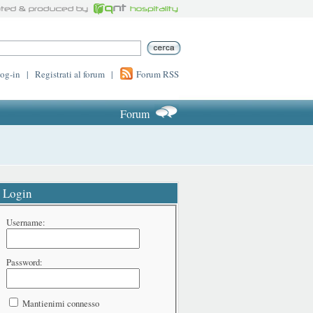
log-in
|
Registrati al forum
|
Forum RSS
Forum
Login
Username:
Password:
Mantienimi connesso