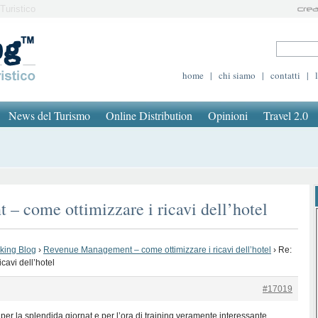
Turistico
home
|
chi siamo
|
contatti
|
News del Turismo
Online Distribution
Opinioni
Travel 2.0
– come ottimizzare i ricavi dell’hotel
oking Blog
›
Revenue Management – come ottimizzare i ricavi dell’hotel
›
Re:
avi dell’hotel
#17019
 per la splendida giornat e per l’ora di training veramente interessante.