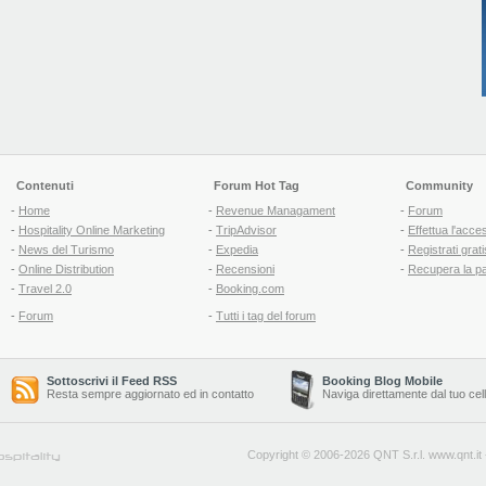
Contenuti
Forum Hot Tag
Community
-
Home
-
Revenue Managament
-
Forum
-
Hospitality Online Marketing
-
TripAdvisor
-
Effettua l'acce
-
News del Turismo
-
Expedia
-
Registrati grati
-
Online Distribution
-
Recensioni
-
Recupera la p
-
Travel 2.0
-
Booking.com
-
Forum
-
Tutti i tag del forum
Sottoscrivi il Feed RSS
Booking Blog Mobile
Resta sempre aggiornato ed in contatto
Naviga direttamente dal tuo cel
Copyright © 2006-2026 QNT S.r.l.
www.qnt.it