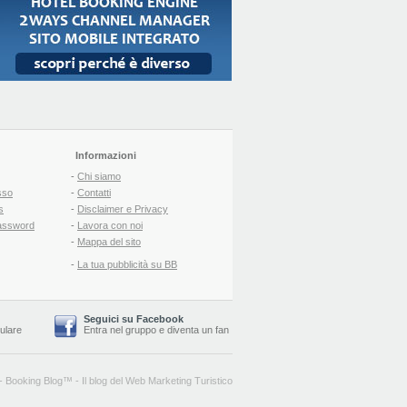
Informazioni
-
Chi siamo
sso
-
Contatti
s
-
Disclaimer e Privacy
assword
-
Lavora con noi
-
Mappa del sito
-
La tua pubblicità su BB
Seguici su Facebook
lulare
Entra nel gruppo
e
diventa un fan
-
Booking Blog
™ -
Il blog del Web Marketing Turistico