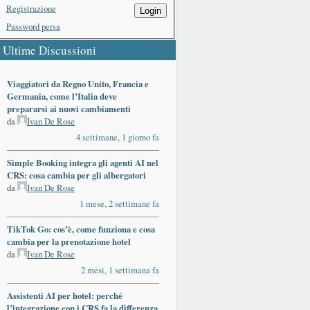
Registrazione
Login
Password persa
Ultime Discussioni
Viaggiatori da Regno Unito, Francia e
Germania, come l’Italia deve
prepararsi ai nuovi cambiamenti
da
Ivan De Rose
4 settimane, 1 giorno fa
Simple Booking integra gli agenti AI nel
CRS: cosa cambia per gli albergatori
da
Ivan De Rose
1 mese, 2 settimane fa
TikTok Go: cos’è, come funziona e cosa
cambia per la prenotazione hotel
da
Ivan De Rose
2 mesi, 1 settimana fa
Assistenti AI per hotel: perché
l’integrazione con i CRS fa la differenza