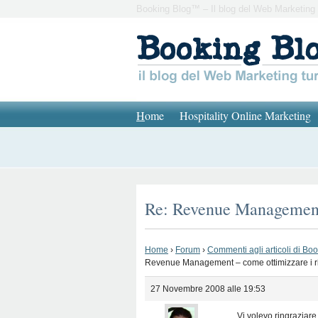
Booking Blog™ – Il blog del Web Marketing 
H
ome
Hospitality Online Marketing
Re: Revenue Management 
Home
›
Forum
›
Commenti agli articoli di Bo
Revenue Management – come ottimizzare i ric
27 Novembre 2008 alle 19:53
Vi volevo ringraziare