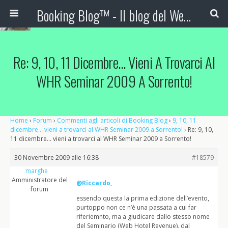
Booking Blog™ - Il blog del Web Marketing Turistico
Re: 9, 10, 11 Dicembre… Vieni A Trovarci Al
WHR Seminar 2009 A Sorrento!
Home
›
Forum
›
Commenti agli articoli di Booking Blog
›
9, 10, 11
dicembre… vieni a trovarci al WHR Seminar 2009 a Sorrento!
›
Re: 9, 10,
11 dicembre… vieni a trovarci al WHR Seminar 2009 a Sorrento!
30 Novembre 2009 alle 16:38
#18579
marghe
Amministratore del
@Riccardo
,
forum
essendo questa la prima edizione dell’evento,
purtoppo non ce n’è una passata a cui far
riferiemnto, ma a giudicare dallo stesso nome
del Seminario (Web Hotel Revenue), dal