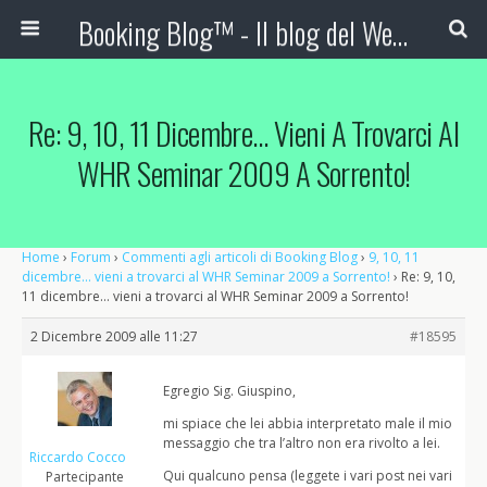
Booking Blog™ - Il blog del Web Marketing Turistico
Re: 9, 10, 11 Dicembre… Vieni A Trovarci Al
WHR Seminar 2009 A Sorrento!
Home
›
Forum
›
Commenti agli articoli di Booking Blog
›
9, 10, 11
dicembre… vieni a trovarci al WHR Seminar 2009 a Sorrento!
›
Re: 9, 10,
11 dicembre… vieni a trovarci al WHR Seminar 2009 a Sorrento!
2 Dicembre 2009 alle 11:27
#18595
Egregio Sig. Giuspino,
mi spiace che lei abbia interpretato male il mio
messaggio che tra l’altro non era rivolto a lei.
Riccardo Cocco
Qui qualcuno pensa (leggete i vari post nei vari
Partecipante