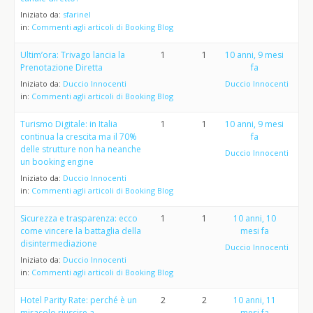
Iniziato da:
sfarinel
in:
Commenti agli articoli di Booking Blog
Ultim’ora: Trivago lancia la
1
1
10 anni, 9 mesi
Prenotazione Diretta
fa
Iniziato da:
Duccio Innocenti
Duccio Innocenti
in:
Commenti agli articoli di Booking Blog
Turismo Digitale: in Italia
1
1
10 anni, 9 mesi
continua la crescita ma il 70%
fa
delle strutture non ha neanche
Duccio Innocenti
un booking engine
Iniziato da:
Duccio Innocenti
in:
Commenti agli articoli di Booking Blog
Sicurezza e trasparenza: ecco
1
1
10 anni, 10
come vincere la battaglia della
mesi fa
disintermediazione
Duccio Innocenti
Iniziato da:
Duccio Innocenti
in:
Commenti agli articoli di Booking Blog
Hotel Parity Rate: perché è un
2
2
10 anni, 11
miracolo riuscire a
mesi fa