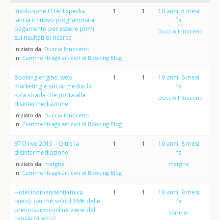
Rivoluzione OTA: Expedia
1
1
10 anni, 5 mesi
lancia il nuovo programma a
fa
pagamento per essere primi
Duccio Innocenti
sui risultati di ricerca
Iniziato da:
Duccio Innocenti
in:
Commenti agli articoli di Booking Blog
Booking engine, web
1
1
10 anni, 6 mesi
marketing e social media: la
fa
sola strada che porta alla
Duccio Innocenti
disintermediazione
Iniziato da:
Duccio Innocenti
in:
Commenti agli articoli di Booking Blog
BTO live 2015 – Oltre la
1
1
10 anni, 8 mesi
disintermediazione
fa
Iniziato da:
marghe
marghe
in:
Commenti agli articoli di Booking Blog
Hotel indipendenti (mica
1
1
10 anni, 9 mesi
tanto): perché solo il 26% delle
fa
prenotazioni online viene dal
sfarinel
canale diretto?