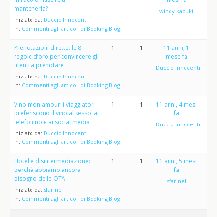
mantenerla?
windy kaouki
Iniziato da:
Duccio Innocenti
in:
Commenti agli articoli di Booking Blog
Prenotazioni dirette: le 8
1
1
11 anni, 1
regole d’oro per convincere gli
mese fa
utenti a prenotare
Duccio Innocenti
Iniziato da:
Duccio Innocenti
in:
Commenti agli articoli di Booking Blog
Vino mon amour: i viaggiatori
1
1
11 anni, 4 mesi
preferiscono il vino al sesso, al
fa
telefonino e ai social media
Duccio Innocenti
Iniziato da:
Duccio Innocenti
in:
Commenti agli articoli di Booking Blog
Hotel e disintermediazione:
1
1
11 anni, 5 mesi
perché abbiamo ancora
fa
bisogno delle OTA
sfarinel
Iniziato da:
sfarinel
in:
Commenti agli articoli di Booking Blog