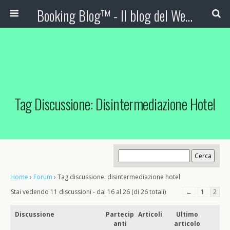
Booking Blog™ - Il blog del Web Marketing Turistico
Tag Discussione: Disintermediazione Hotel
Home
›
Forum
›
Tag discussione: disintermediazione hotel
Stai vedendo 11 discussioni - dal 16 al 26 (di 26 totali)
←
1
2
Discussione
Partecip
Articoli
Ultimo
anti
articolo