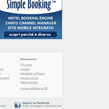
Informazioni
-
Chi siamo
sso
-
Contatti
s
-
Disclaimer e Privacy
assword
-
Lavora con noi
-
Mappa del sito
-
La tua pubblicità su BB
Seguici su Facebook
lulare
Entra nel gruppo
e
diventa un fan