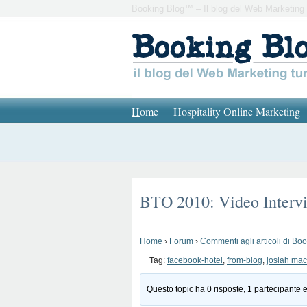
Booking Blog™ – Il blog del Web Marketing 
H
ome
Hospitality Online Marketing
BTO 2010: Video Intervi
Home
›
Forum
›
Commenti agli articoli di Bo
Tag:
facebook-hotel
,
from-blog
,
josiah ma
Questo topic ha 0 risposte, 1 partecipante e