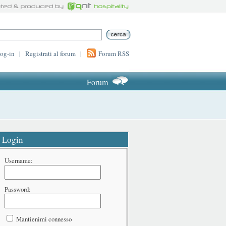
log-in
|
Registrati al forum
|
Forum RSS
Forum
Login
Username:
Password:
Mantienimi connesso