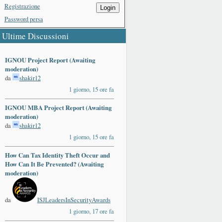
Registrazione
Login
Password persa
Ultime Discussioni
IGNOU Project Report (Awaiting
moderation)
da
shakir12
1 giorno, 15 ore fa
IGNOU MBA Project Report (Awaiting
moderation)
da
shakir12
1 giorno, 15 ore fa
How Can Tax Identity Theft Occur and
How Can It Be Prevented? (Awaiting
moderation)
da
ISJLeadersInSecurityAwards
1 giorno, 17 ore fa