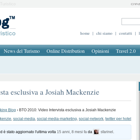
Turistico
home
|
chi siamo
|
contatti
|
News del Turismo
Online Distribution
Opinioni
Travel 2.0
sta esclusiva a Josiah Mackenzie
oking Blog
›
BTO 2010: Video Intervista esclusiva a Josiah Mackenzie
ckenzie
,
social-media
,
social-media-marketing
,
social-network
,
twitter per hotel
d è stato aggiornato l'ultima volta
15 anni, 8 mesi fa
da
sfarinel
.