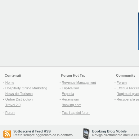
Contenuti
Forum Hot Tag
Community
-
Home
-
Revenue Managament
-
Forum
-
Hospitality Online Marketing
-
TripAdvisor
-
Effettua l'acce
-
News del Turismo
-
Expedia
-
Registrati grati
-
Online Distribution
-
Recensioni
-
Recupera la p
-
Travel 2.0
-
Booking.com
-
Forum
-
Tutti i tag del forum
Sottoscrivi il Feed RSS
Booking Blog Mobile
Resta sempre aggiornato ed in contatto
Naviga direttamente dal tuo cel