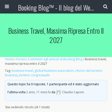
Booking Blog™ - Il blog del Web Marketing Turistico
Business Travel, Massima Ripresa Entro Il
2027
Home
›
Forum
›
Commenti agli articoli di Booking Blog
›
Business travel,
massima ripresa entro il 2027
Tag:
business travel
,
global business association
,
ritorno del turismo
business
,
turismo congressuale
Questo topic ha 0 risposte, 1 partecipante ed è stato aggiornato
l'ultima volta
2 anni, 11 mesi fa
da
Claudia Caponi
.
Stai vedendo rticolo (di 1 totali)