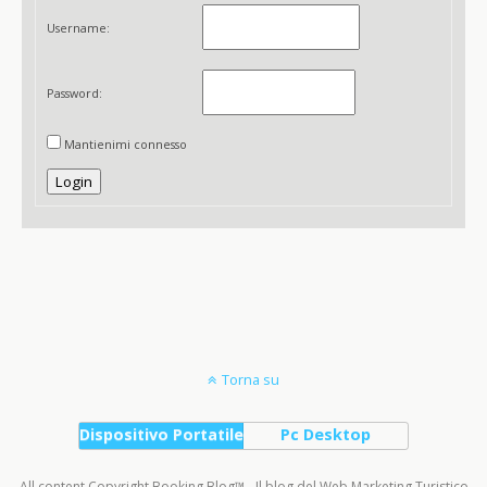
Username:
Password:
Mantienimi connesso
Login
Torna su
Dispositivo Portatile
Pc Desktop
All content Copyright Booking Blog™ - Il blog del Web Marketing Turistico