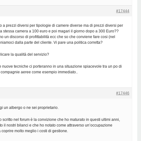
#17444
o a prezzi diversi per tipologie di camere diverse ma di prezzi diversi per
La stessa camera a 100 euro e poi magari il giorno dopo a 300 Euro??
 un discorso di profittabilità ecc che so che conviene fare cosi (nel
niamoci dalla parte del cliente. Vi pare una politica corretta?
plicare la qualità del servizio?
nuove tecniche ci porteranno in una situazione spiacevole tra un po di
e compagnie aeree come esempio immediato..
#17446
gi un albergo o ne sei proprietario.
 scritto nel forum è la convizione che ho maturato in questi ultimi anni,
 il nostri bilanci e che ho notato come attraverso un’occupazione
 coprire molto meglio i costi di gestione.