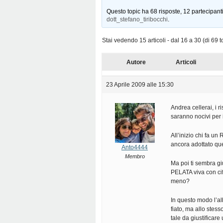
Questo topic ha 68 risposte, 12 partecipanti
dott_stefano_tiribocchi
.
Stai vedendo 15 articoli - dal 16 a 30 (di 69 to
Autore
Articoli
23 Aprile 2009 alle 15:30
Andrea cellerai, i r
saranno nocivi per il
All’inizio chi fa u
ancora adottato ques
Anto4444
Membro
Ma poi ti sembra g
PELATA viva con cif
meno?
In questo modo l’alb
fiato, ma allo stes
tale da giustificar