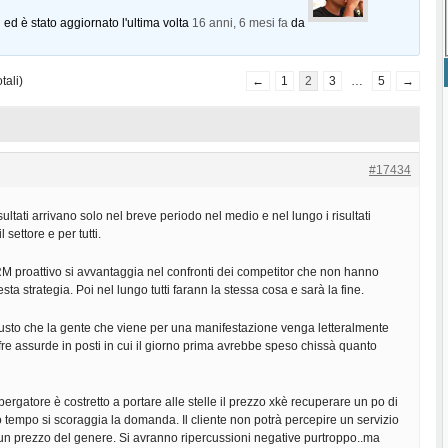
 ed è stato aggiornato l'ultima volta
16 anni, 6 mesi fa
da
tali)
←
1
2
3
…
5
→
#17434
isultati arrivano solo nel breve periodo nel medio e nel lungo i risultati
 settore e per tutti.
n RM proattivo si avvantaggia nel confronti dei competitor che non hanno
ta strategia. Poi nel lungo tutti farann la stessa cosa e sarà la fine.
iusto che la gente che viene per una manifestazione venga letteralmente
re assurde in posti in cui il giorno prima avrebbe speso chissà quanto
ergatore è costretto a portare alle stelle il prezzo xkè recuperare un po di
so tempo si scoraggia la domanda. Il cliente non potrà percepire un servizio
e un prezzo del genere. Si avranno ripercussioni negative purtroppo..ma