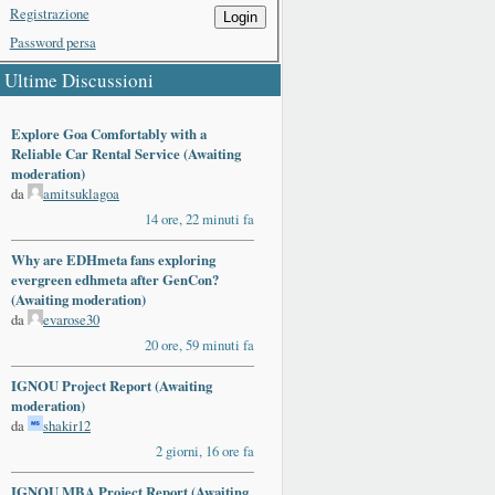
Registrazione
Login
Password persa
Ultime Discussioni
Explore Goa Comfortably with a
Reliable Car Rental Service (Awaiting
moderation)
da
amitsuklagoa
14 ore, 22 minuti fa
Why are EDHmeta fans exploring
evergreen edhmeta after GenCon?
(Awaiting moderation)
da
evarose30
20 ore, 59 minuti fa
IGNOU Project Report (Awaiting
moderation)
da
shakir12
2 giorni, 16 ore fa
IGNOU MBA Project Report (Awaiting