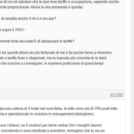
o di noi sà valutare che le due leve tariffe e occupazione, sapendo anche
nte proporzionali. Allora la mia domanda è questa:
i di vendita anche il rm e il rev-par?
e sopra il 70%?
lmente forte da evitarTi di abbassare le tariffe?
ai tre quesiti allora sei più fortunato di me e fai anche bene a rimanere
 a tariffe fisse o stagionali, ma la risposta più concreta te la darà
r che riuscirai a conseguire, in maniera particolare di quest tempi.
#17450
iccola catena di 3 hotel nel nord Italia. In tutto sono più di 700 posti letto.
ia e specializzato in svizzera in management alberghiero.
re i bilanci, se li analizzi per bene vedrai che i margini stanno
scendendo e sono destinati a scendere. Immagino che tu sia un