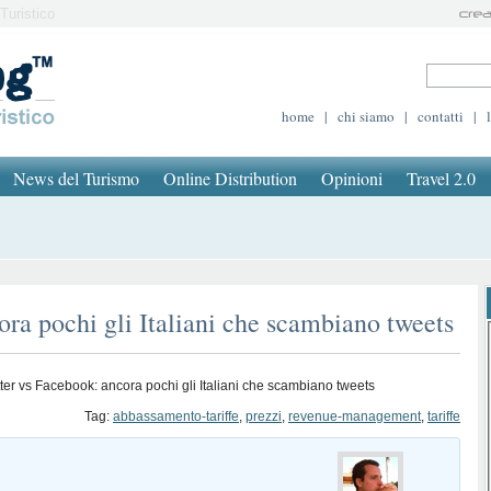
Turistico
home
|
chi siamo
|
contatti
|
News del Turismo
Online Distribution
Opinioni
Travel 2.0
ora pochi gli Italiani che scambiano tweets
tter vs Facebook: ancora pochi gli Italiani che scambiano tweets
Tag:
abbassamento-tariffe
,
prezzi
,
revenue-management
,
tariffe