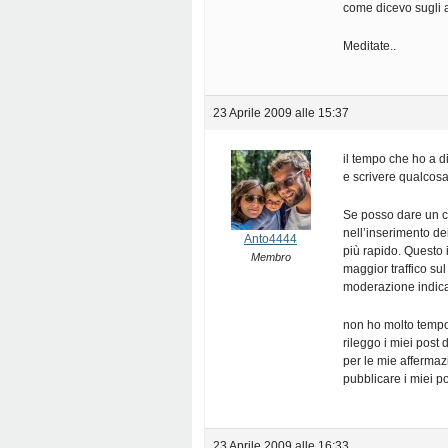
come dicevo sugli a
Meditate..
23 Aprile 2009 alle 15:37
il tempo che ho a d
e scrivere qualcosa
Se posso dare un co
nell’inserimento de
Anto4444
più rapido. Questo 
Membro
maggior traffico su
moderazione indica
non ho molto tempo 
rileggo i miei post 
per le mie affermaz
pubblicare i miei po
23 Aprile 2009 alle 16:33