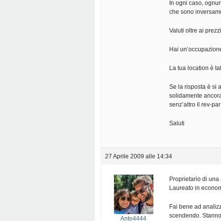
In ogni caso, ognun
che sono inversame
Valuti oltre ai prezz
Hai un’occupazion
La tua location è ta
Se la risposta è si 
solidamente ancorato
senz’altro il rev-pa
Saluti
27 Aprile 2009 alle 14:34
Proprietario di una p
Laureato in econom
Fai bene ad analizza
scendendo. Stanno 
Anto4444