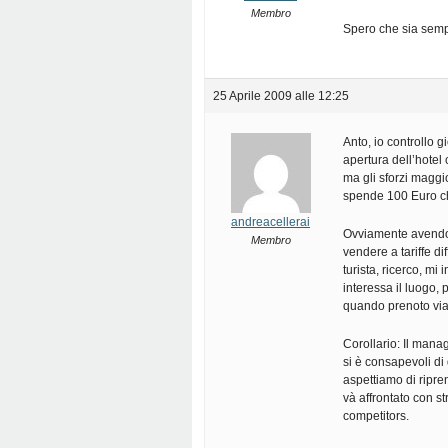
Membro
Spero che sia semp
25 Aprile 2009 alle 12:25
Anto, io controllo 
apertura dell’hote
ma gli sforzi maggio
spende 100 Euro ch
andreacellerai
Ovviamente avendo 
Membro
vendere a tariffe di
turista, ricerco, mi
interessa il luogo,
quando prenoto via
Corollario: Il mana
si è consapevoli d
aspettiamo di ripre
và affrontato con s
competitors.