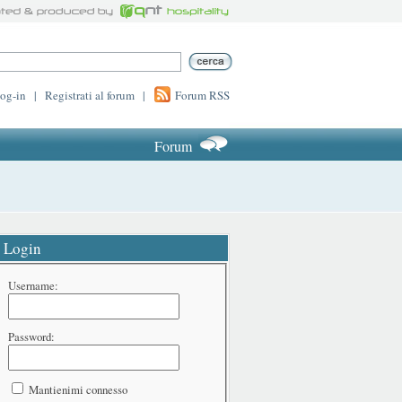
log-in
|
Registrati al forum
|
Forum RSS
Forum
Login
Username:
Password:
Mantienimi connesso