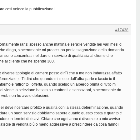
re cosi veloce la pubblicazione!!
#17438
giornalmente (anzi spesso anche mattina e sera)le vendite nei vari mesi di
l che dirigo, sinceramente mi preoccupo per la stagnazione della domanda
ri sono concentrati nel dare un servizio di qualità sia al cliente che
e al cliente che ne spende 300.
diverse tipologie di camere posso dirTi che a me non imbarazza affatto
fferenziate, e Ti dirò che quando mi metto dall’altra parte e faccio io il
 informo e raffronto l’offerta, quando scelgo un albergo prima di tutto mi
 poi viene la selezione basata su confronti e sensazioni, sinceramente da
 web non ho avuto delusioni.
ger deve ricercare profitto e qualità con la stessa determinazione, quando
i dare un buon servizio dobbiamo sapere quanto questo costa e quanto ci
ndere in termini di ricavi. Chiaro che ogni anno è diverso e a mio avviso
trategie di vendita più o meno aggressive a prescindere da cosa fanno i