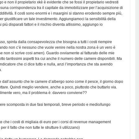
go e non il propietario xkè è evidente che se fossi il propietario vedresti
suna corrispondenza tra il capitale da immobilizzare per l’acquisizione di
edditività. Il costi sono enormi e i maargini si stanno erodendo sempre più,
per giustificare un tale investimento. Aggiungiamoci la sensibilità della
 più disparati fattori e il rischio diventa altissimo, aggiungo io
so, spinta dalla consapevolezza che bisogna a tutti i costi riempire
ando non c’è nessuno che vuole venire nella nostra zona è un vero è
 non si scrive cosi amen). Guardo ovviamente al fatturato delle mie
tto tantissimi aspetti tra cui anche il numero delle camere disponibili. Ma
indicatore che ci dice tutto e nulla, anzi l’importanza che sta avendo
a.
te dall’assunto che le camere d’albergo sono come il pesce, il giorno dopo
tare. Quindi meglio vendere, anche a poco, piuttosto che buttarlo via.
bilmente vero, ma il problema è: davvero conviene??
sere scomposta in due fasi temporali, breve periodo e medio/lungo
e che i costi di migliaia di euro per i corsi di revenue management
r il fatto che non tutte le strutture li utilizzano)