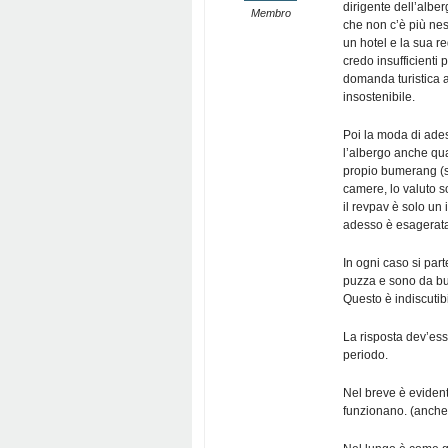
dirigente dell’alber
Membro
che non c’è più nes
un hotel e la sua r
credo insufficienti 
domanda turistica ai
insostenibile.
Poi la moda di ades
l’albergo anche qu
propio bumerang (se
camere, lo valuto so
il revpav è solo un 
adesso è esagerat
In ogni caso si par
puzza e sono da but
Questo è indiscuti
La risposta dev’es
periodo.
Nel breve è evident
funzionano. (anche pe