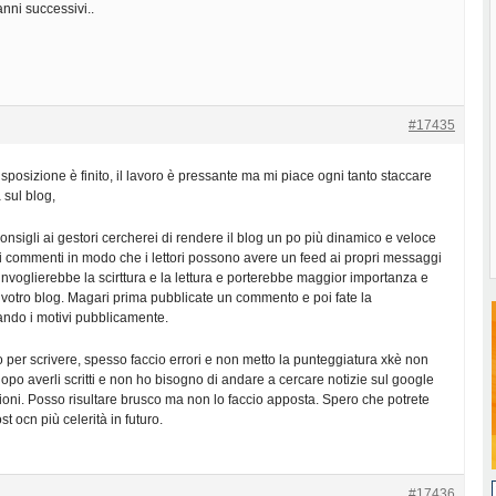
nni successivi..
#17435
isposizione è finito, il lavoro è pressante ma mi piace ogni tanto staccare
 sul blog,
nsigli ai gestori cercherei di rendere il blog un po più dinamico e veloce
i commenti in modo che i lettori possono avere un feed ai propri messaggi
invoglierebbe la scirttura e la lettura e porterebbe maggior importanza e
l votro blog. Magari prima pubblicate un commento e poi fate la
ndo i motivi pubblicamente.
per scrivere, spesso faccio errori e non metto la punteggiatura xkè non
dopo averli scritti e non ho bisogno di andare a cercare notizie sul google
ioni. Posso risultare brusco ma non lo faccio apposta. Spero che potrete
st ocn più celerità in futuro.
#17436