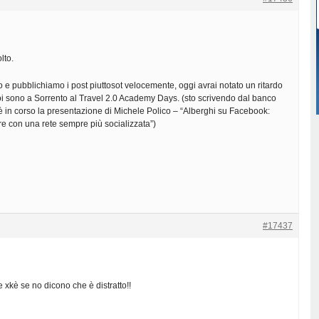
lto.
 e pubblichiamo i post piuttosot velocemente, oggi avrai notato un ritardo
oi sono a Sorrento al Travel 2.0 Academy Days. (sto scrivendo dal banco
 è in corso la presentazione di Michele Polico – “Alberghi su Facebook:
re con una rete sempre più socializzata”)
#17437
e xkè se no dicono che è distratto!!