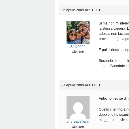
26 Aprile 2009 alle 13:01
Si ma non mi riferiv
la stessa camera. 
adesso non facciamo
breve ripeto) ma po
Anto4444
E poi si riesce a tri
Membro
Secondo me queste 
tempo. Guardate l
27 Aprile 2009 alle 14:31
Anto, non sò se diri
Quello che finora ho
dopo che ho esamito
maggiore riuscivo a
andreacellerai
Membro