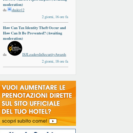
moderation)
da
shakir12
2 giorni, 16 ore fa
How Can Tax Identity Theft Occur and
How Can It Be Prevented? (Awaiting
moderation)
da
ISJLeadersInSecurityAwards
2 giorni, 18 ore fa