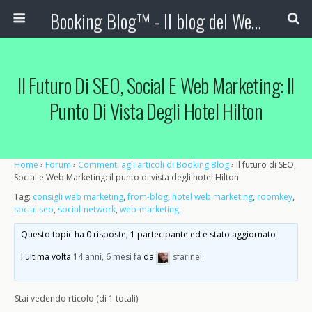
Booking Blog™ - Il blog del Web Marketing Turistico
Il Futuro Di SEO, Social E Web Marketing: Il
Punto Di Vista Degli Hotel Hilton
Home
›
Forum
›
Commenti agli articoli di Booking Blog
›
Il futuro di SEO,
Social e Web Marketing: il punto di vista degli hotel Hilton
Tag:
consigli web marketing
,
from-blog
,
hotel web marketing
,
roomkey
,
social seo
,
social-network
,
web-marketing
Questo topic ha 0 risposte, 1 partecipante ed è stato aggiornato
l'ultima volta
14 anni, 6 mesi fa
da
sfarinel
.
Stai vedendo rticolo (di 1 totali)