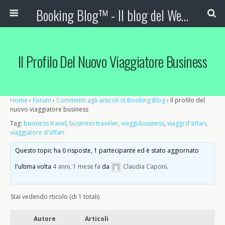
Booking Blog™ - Il blog del Web Marketing Turistico
Il Profilo Del Nuovo Viaggiatore Business
Home
›
Forum
›
Commenti agli articoli di Booking Blog
›
Il profilo del
nuovo viaggiatore business
Tag:
business travel
,
business traveler
,
viaggi business
,
viaggi d'affari
,
viaggiatore d'affari
Questo topic ha 0 risposte, 1 partecipante ed è stato aggiornato
l'ultima volta
4 anni, 1 mese fa
da
Claudia Caponi
.
Stai vedendo rticolo (di 1 totali)
Autore
Articoli