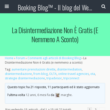
Booking Blog™ - Il blog del Web Marketing Turistico
La Disintermediazione Non È Gratis (e
Nemmeno A Sconto)
Home
›
Forum
›
Commenti agli articoli di Booking Blog
›
La
Disintermediazione Non è Gratis (e nemmeno a sconto)
Tag:
aumentare prenotazioni dirette
,
disintermediation
,
disintermediazione
,
from-blog
,
OLTA
,
online-travel-agencies
,
ota
,
strategie disintermediazione
,
tripadvisor
,
tripconnect
Questo topic ha 21 risposte, 11 partecipanti ed è stato aggiornato
l'ultima volta
12 anni, 6 mesi fa
da
marghe
.
Stai vedendo 15 articoli - dal 1 a 15 (di 22 totali)
1
2
→