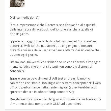
Disintermediazione?
la mia impressione è che l’utente si stia abituando alla qualità
delle interfacce di facebook, dell’iphone e anche a quella di
booking.com.
Eppure la maggior parte degli hotel continua ad “incollare” sui
propri siti web (anche nuovi) dei booking-engine-dinosauri,
distanti anni luce dalla user experience offerta dai siti online che
usiamo ogni giorno.
Sistemi nati-già-vecchi che richiedono un considerevole impegno
mentale, fatica che ormai gli utenti non sono più disposti a
concedere.
Eppure con un paio di mesi di A/B test anche un bambino
capirebbe che Simple Booking o altri sistemi concepiti per-il-web
offrono performance nettamente migliori (ed eviterebbero di
sprecare denaro in adwords/trip connect & c).
Questo secondo me è uno dei grossi problemi da risolvere e che
al momento aiuta non poco le OLTA ad espandersi.