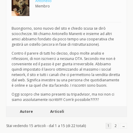
Antonello
Membro
Buongiorno, sono nuovo del sito e chiedo scusa se dirò
sciocchezze. Mi chiamo Antonello Manenti e insieme ad altri
amici abbiamo fondato da poco tempo una cooperativa che
gestirà un ostello (ancora in fase di ristrutturazione).
Contro il parere di tutti ho deciso, dopo molte analisi e
riflessioni, di non iscriverci a nessuna OTA. Secondo me non è
conveniente ed il passo è per giunta irreversibile. Abbiamo
quindi impostato il lavoro ottimizzando al massimo i social
network, il sito e tutti i canali che ci permettono la vendita diretta
dal web. Significa investire su una persona che quotidianamente
è online e sa quel che sta facendo. I riscontri sono buoni.
Oggi scopro che siamo presenti su tripadvisor, ma noi non ci
siamo assolutamente iscritti!!!! Com’è possibile?!?!?!?
Autore
Articoli
Stai vedendo 15 articoli - dal 1 a 15 (di 22 totali)
1
2
→