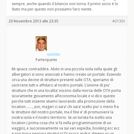
sempre, anche quando il bilancio non torna. Il primo socio è lo
Stato ma per questo non possiamo farci niente.
20 Novembre 2013 alle 23:35
#21301
isolotto
Partecipante
Mi spiace contraddire. Abito in una piccola isola nella quale gli
albergatori si sono associati e hanno creato un portale. Essendo
circa una decine di strutture presenti sulle OTA, speriamo di
uscircene tutti e affidarci al nostro portale. L’unione di piu’
strutture che in una localita’ escono dalla morsa delle OTA porta
sicuramente giovamento all’economia locale e vi dico questo
perche tutti insieme stiamo lavorando alla promozione della
location…….., poi, magari ci sara’ chi sara’ scelto piu’ o meno fra
le strutture del nostro portale, ma il fine e’ di promuovere la
nostra isola e il nostro territorio. Se un turista ha scelto una
location ( prima cosa che si fa nella programmazione di un
viaggio), e successivamente va sui vari expedia, booking ecc ecc
e non trova nessuna struttura? Di sicura andra’ almeno su un