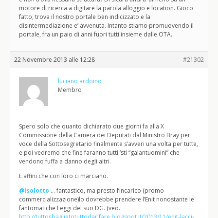
motore di ricerca a digitare la parola alloggio e location. Gioco
fatto, trova il nostro portale ben indicizzato e la
disintermediazione e’ avvenuta. Intanto stiamo promuovendo il
portale, fra un paio di anni fuori tutti insieme dalle OTA.
22 Novembre 2013 alle 12:28
#21302
luciano ardoino
Membro
Spero solo che quanto dichiarato due giorni fa alla X
Commissione della Camera dei Deputati dal Ministro Bray per
voce della Sottosegretario finalmente s’avveri una volta per tutte,
e poi vedremo che fine faranno tutti ‘sti “galantuomini” che
vendono fuffa a danno degli altri.
E affini che con loro ci marciano.
@Isolotto
… fantastico, ma presto l’incarico (promo-
commercializzazione)lo dovrebbe prendere l’Enit nonostante le
fantomatiche Leggi del suo DG. (ved.
http://tuttosbagliatotuttodarifare.blogspot.it/2013/11/enit-lacci-