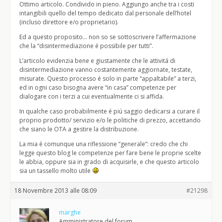
Ottimo articolo. Condivido in pieno. Aggiungo anche tra i costi
intangibili quello del tempo dedicato dal personale dell’hotel
(incluso direttore e/o proprietario).
Ed a questo proposito… non so se sottoscrivere l’affermazione
che la “disintermediazione é possibile per tutti”.
L’articolo evidenzia bene e giustamente che le attivitá di
disintermediazione vanno costantemente aggiornate, testate,
misurate. Questo processo é solo in parte “appaltabile” a terzi,
ed in ogni caso bisogna avere “in casa” competenze per
dialogare con i terzi a cui eventualmente ci si affida.
In qualche caso probabilmente é piú saggio dedicarsi a curare il
proprio prodotto/ servizio e/o le politiche di prezzo, accettando
che siano le OTA a gestire la distribuzione.
La mia é comunque una riflessione “generale”: credo che chi
legge questo blog le competenze per fare bene le proprie scelte
le abbia, oppure sia in grado di acquisirle, e che questo articolo
sia un tassello molto utile
18 Novembre 2013 alle 08:09
#21298
marghe
Amministratore del forum