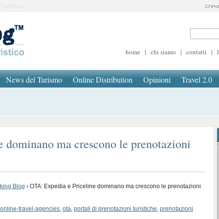
Turistico
home
|
chi siamo
|
contatti
|
News del Turismo
Online Distribution
Opinioni
Travel 2.0
e dominano ma crescono le prenotazioni
oking Blog
›
OTA: Expedia e Priceline dominano ma crescono le prenotazioni
online-travel-agencies
,
ota
,
portali di prenotazioni turistiche
,
prenotazioni