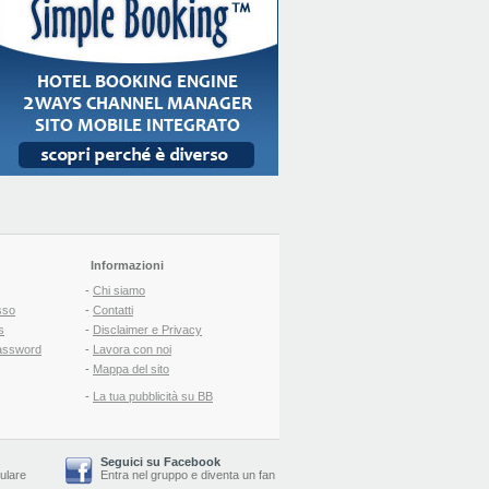
Informazioni
-
Chi siamo
sso
-
Contatti
s
-
Disclaimer e Privacy
assword
-
Lavora con noi
-
Mappa del sito
-
La tua pubblicità su BB
Seguici su Facebook
lulare
Entra nel gruppo
e
diventa un fan