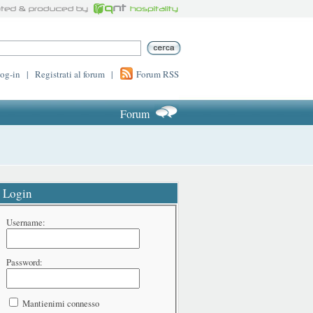
log-in
|
Registrati al forum
|
Forum RSS
Forum
Login
Username:
Password:
Mantienimi connesso