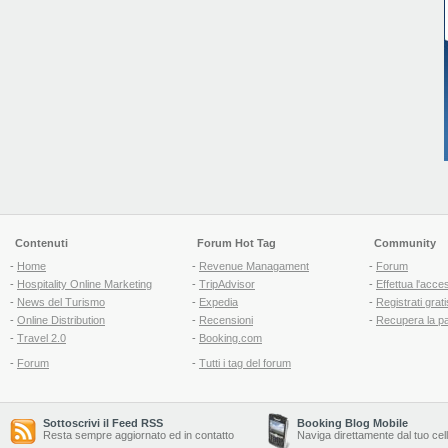
Contenuti
Forum Hot Tag
Community
-
Home
-
Revenue Managament
-
Forum
-
Hospitality Online Marketing
-
TripAdvisor
-
Effettua l'acce
-
News del Turismo
-
Expedia
-
Registrati grati
-
Online Distribution
-
Recensioni
-
Recupera la p
-
Travel 2.0
-
Booking.com
-
Forum
-
Tutti i tag del forum
Sottoscrivi il Feed RSS
Booking Blog Mobile
Resta sempre aggiornato ed in contatto
Naviga direttamente dal tuo cel