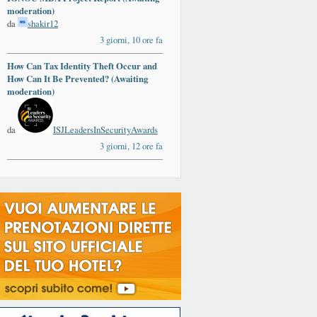
moderation)
da
shakir12
3 giorni, 10 ore fa
How Can Tax Identity Theft Occur and
How Can It Be Prevented? (Awaiting
moderation)
da
ISJLeadersInSecurityAwards
3 giorni, 12 ore fa