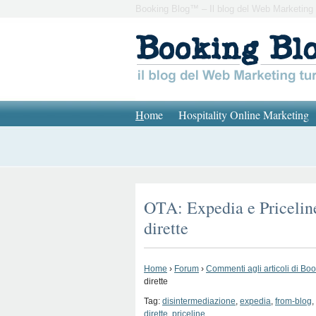
Booking Blog™ – Il blog del Web Marketing 
H
ome
Hospitality Online Marketing
OTA: Expedia e Pricelin
dirette
Home
›
Forum
›
Commenti agli articoli di Bo
dirette
Tag:
disintermediazione
,
expedia
,
from-blog
,
dirette
,
priceline