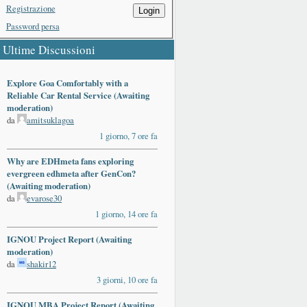
Registrazione
Login
Password persa
Ultime Discussioni
Explore Goa Comfortably with a
Reliable Car Rental Service (Awaiting
moderation)
da
amitsuklagoa
1 giorno, 7 ore fa
Why are EDHmeta fans exploring
evergreen edhmeta after GenCon?
(Awaiting moderation)
da
evarose30
1 giorno, 14 ore fa
IGNOU Project Report (Awaiting
moderation)
da
shakir12
3 giorni, 10 ore fa
IGNOU MBA Project Report (Awaiting