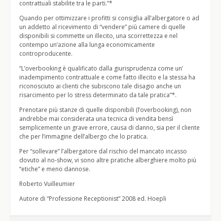
contrattuali stabilite tra le parti.”*
Quando per ottimizzare i profitti si consiglia all’albergatore o ad
un addetto al ricevimento di “vendere” più camere di quelle
disponibili si commette un illecito, una scorrettezza e nel
contempo un’azione alla lunga economicamente
controproducente.
“L’overbooking è qualificato dalla giurisprudenza come un’
inadempimento contrattuale e come fatto illecito e la stessa ha
riconosciuto ai clienti che subiscono tale disagio anche un
risarcimento per lo stress determinato da tale pratica”*.
Prenotare più stanze di quelle disponibili (l’overbooking), non
andrebbe mai considerata una tecnica di vendita bensì
semplicemente un grave errore, causa di danno, sia per il cliente
che per l’immagine dell’albergo che lo pratica.
Per “sollevare” l’albergatore dal rischio del mancato incasso
dovuto al no-show, vi sono altre pratiche alberghiere molto più
“etiche” e meno dannose.
Roberto Vuilleumier
Autore di “Professione Receptionist” 2008 ed. Hoepli