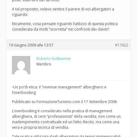
A tal proposito, volevo sentire il parere di voi albergatori a
riguardo:
Eticamente, cosa pensate riguardo l’utilizzo di questa politica
considerata da molti “scorretta” nei confronti dei clienti?
19 Giugno 2009 alle 13:57
#17622
Roberto Vuilleumier
Membro
-Un po’di etica: il “revenue management” alberghiero e
l’overbooking
Pubblicato su FormazioneTurismo.com il 17 Settembre 2008-
L’overbooking è considerato nella pratica di management
alberghiera, di certi “professionisti” della vendita, non come un
inadempimento contrattuale ed un fatto illecito, ma come una
vera e propria tecnica di vendita.
Tale pratica utilizzata dagli albergatori da tempi immemorabili,