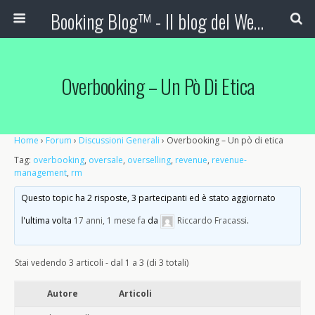
Booking Blog™ - Il blog del Web Marketing Turistico
Overbooking – Un Pò Di Etica
Home
›
Forum
›
Discussioni Generali
›
Overbooking – Un pò di etica
Tag:
overbooking
,
oversale
,
overselling
,
revenue
,
revenue-
management
,
rm
Questo topic ha 2 risposte, 3 partecipanti ed è stato aggiornato
l'ultima volta
17 anni, 1 mese fa
da
Riccardo Fracassi
.
Stai vedendo 3 articoli - dal 1 a 3 (di 3 totali)
Autore
Articoli