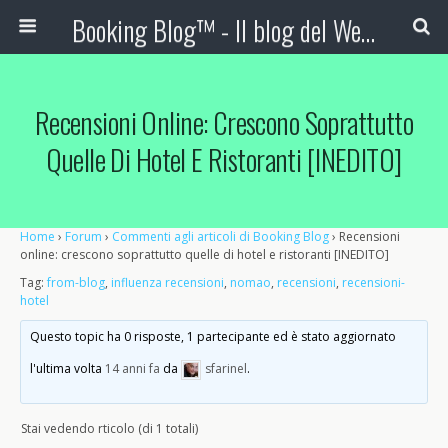
Booking Blog™ - Il blog del Web Marketing Turistico
Recensioni Online: Crescono Soprattutto
Quelle Di Hotel E Ristoranti [INEDITO]
Home
›
Forum
›
Commenti agli articoli di Booking Blog
›
Recensioni
online: crescono soprattutto quelle di hotel e ristoranti [INEDITO]
Tag:
from-blog
,
influenza recensioni
,
nomao
,
recensioni
,
recensioni-
hotel
Questo topic ha 0 risposte, 1 partecipante ed è stato aggiornato
l'ultima volta
14 anni fa
da
sfarinel
.
Stai vedendo rticolo (di 1 totali)