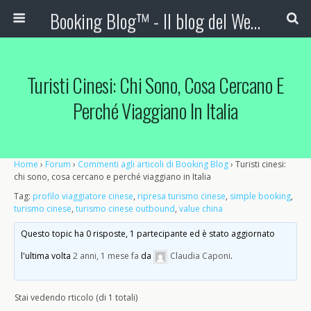
Booking Blog™ - Il blog del Web Marketing Turistico
Turisti Cinesi: Chi Sono, Cosa Cercano E
Perché Viaggiano In Italia
Home
›
Forum
›
Commenti agli articoli di Booking Blog
›
Turisti cinesi:
chi sono, cosa cercano e perché viaggiano in Italia
Tag:
profilo viaggiatore cinese
,
ripresa turismo cinese
,
simple booking
,
turismo cinese
,
turismo cinese outbound
,
value china
Questo topic ha 0 risposte, 1 partecipante ed è stato aggiornato
l'ultima volta
2 anni, 1 mese fa
da
Claudia Caponi
.
Stai vedendo rticolo (di 1 totali)