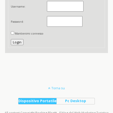
Username:
Password:
Mantienimi connesso
Login
Torna su
Dispositivo Portatile
Pc Desktop
All content Copyright Booking Blog™ - Il blog del Web Marketing Turistico