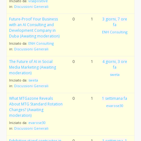
Iniziato da:
visapositive
in:
Discussioni Generali
Future-Proof Your Business
0
1
3 giorni, 7 ore
with an AI Consulting and
fa
Development Company in
ENH Consulting
Duba (Awaiting moderation)
Iniziato da:
ENH Consulting
in:
Discussioni Generali
The Future of AI in Social
0
1
4 giorni, 3 ore
Media Marketing (Awaiting
fa
moderation)
sweta
Iniziato da:
sweta
in:
Discussioni Generali
What MTGazone Reveals
0
1
1 settimana fa
About MTG Standard Rotation
evarose30
Changes? (Awaiting
moderation)
Iniziato da:
evarose30
in:
Discussioni Generali
Exhibition stand contractor in
0
1
1 settimana, 1