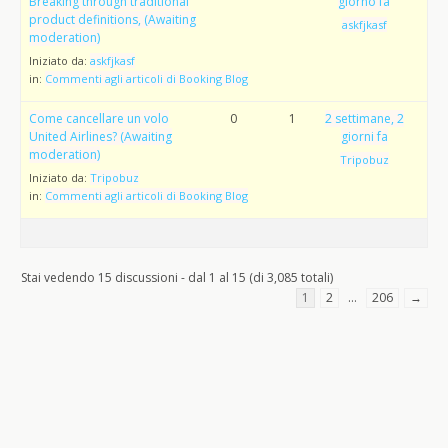
Breaking through traditional
giorno fa
product definitions, (Awaiting
askfjkasf
moderation)
Iniziato da:
askfjkasf
in:
Commenti agli articoli di Booking Blog
Come cancellare un volo
0
1
2 settimane, 2
United Airlines? (Awaiting
giorni fa
moderation)
Tripobuz
Iniziato da:
Tripobuz
in:
Commenti agli articoli di Booking Blog
Stai vedendo 15 discussioni - dal 1 al 15 (di 3,085 totali)
1
2
…
206
→