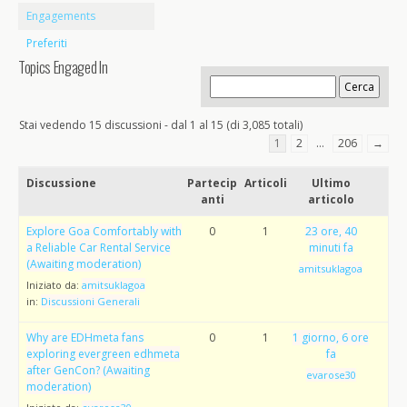
Engagements
Preferiti
Topics Engaged In
Stai vedendo 15 discussioni - dal 1 al 15 (di 3,085 totali)
1
2
…
206
→
Discussione
Partecip
Articoli
Ultimo
anti
articolo
Explore Goa Comfortably with
0
1
23 ore, 40
a Reliable Car Rental Service
minuti fa
(Awaiting moderation)
amitsuklagoa
Iniziato da:
amitsuklagoa
in:
Discussioni Generali
Why are EDHmeta fans
0
1
1 giorno, 6 ore
exploring evergreen edhmeta
fa
after GenCon? (Awaiting
evarose30
moderation)