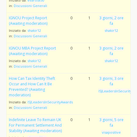
Iniziato da:
evarose30
in:
Discussioni Generali
IGNOU Project Report
0
1
3 giorni, 2 ore
(Awaiting moderation)
fa
Iniziato da:
shakir12
shakir12
in:
Discussioni Generali
IGNOU MBA Project Report
0
1
3 giorni, 2 ore
(Awaiting moderation)
fa
Iniziato da:
shakir12
shakir12
in:
Discussioni Generali
How Can Tax Identity Theft
0
1
3 giorni, 3 ore
Occur and How Can It Be
fa
Prevented? (Awaiting
ISJLeadersInSecurityAw
moderation)
Iniziato da:
ISJLeadersInSecurityAwards
in:
Discussioni Generali
Indefinite Leave To Remain UK
0
1
3 giorni, 5 ore
For Permanent Settlement And
fa
Stability (Awaiting moderation)
visapositive