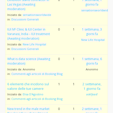
Las Vegas (Awaiting
giorno fa
moderation)
sensationsworldwide
Iniziato da:
sensationsworldwide
in:
Discussioni Generali
IUI IVF Clinic & IUI Center in
0
1
1 settimana, 3
Varanasi, India – IUI treatment
giorni fa
(Awaiting moderation)
New Life Hospital
Iniziato da:
New Life Hospital
in:
Discussioni Generali
What is data science (Awaiting
0
1
1 settimana, 6
moderation)
giorni fa
Iniziato da:
Anonimo
Anonimo
in:
Commenti agli articoli di Booking Blog
6 elementi che incidono sul
1
1
2 settimane,
valore delle tue camere
1 giorno fa
Iniziato da:
Elisa D’Agostino
askfjkasf
in:
Commenti agli articoli di Booking Blog
New trend in the male market
0
1
2 settimane, 1