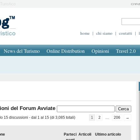
Turistico
home
|
chi siamo
|
contatti
|
News del Turismo
Online Distribution
Opinioni
Travel 2.0
ioni del Forum Avviate
 15 discussioni - dal 1 al 15 (di 3,085 totali)
1
2
…
206
→
one
Parteci
Articoli
Ultimo articolo