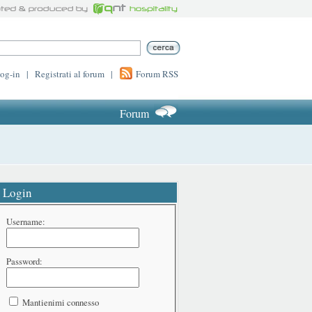
log-in
|
Registrati al forum
|
Forum RSS
Forum
Login
Username:
Password:
Mantienimi connesso