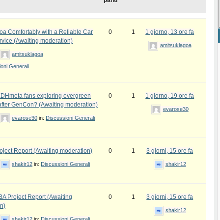
panti
oa Comfortably with a Reliable Car
0
1
1 giorno, 13 ore fa
rvice (Awaiting moderation)
amitsuklagoa
amitsuklagoa
oni Generali
DHmeta fans exploring evergreen
0
1
1 giorno, 19 ore fa
fter GenCon? (Awaiting moderation)
evarose30
evarose30
in:
Discussioni Generali
ject Report (Awaiting moderation)
0
1
3 giorni, 15 ore fa
shakir12
in:
Discussioni Generali
shakir12
 Project Report (Awaiting
0
1
3 giorni, 15 ore fa
n)
shakir12
shakir12
in:
Discussioni Generali