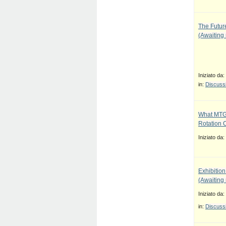
The Future
(Awaiting
Iniziato da:
in:
Discussi
What MTG
Rotation 
Iniziato da:
Exhibition
(Awaiting
Iniziato da:
in:
Discussi