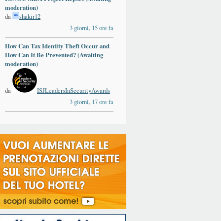
moderation)
da
shakir12
3 giorni, 15 ore fa
How Can Tax Identity Theft Occur and
ards
How Can It Be Prevented? (Awaiting
moderation)
da
ISJLeadersInSecurityAwards
3 giorni, 17 ore fa