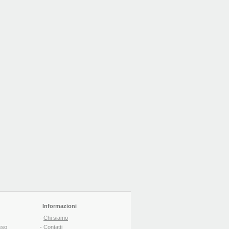
Informazioni
-
Chi siamo
sso
-
Contatti