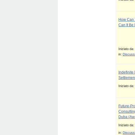
How Can T
Can It Be
Iniziato da:
in:
Discussi
Indefinit
Settlement
Iniziato da:
Future-Pr
Consulti
Duba (Awa
Iniziato da:
in:
Discussi