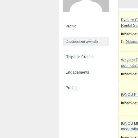
Explore G
Rental Se
Profilo
Iniziato da:
Discussioni avviate
in:
Discussi
Risposte Create
Why are E
edhmeta a
Engagements
Iniziato da:
Preferiti
IGNOU Pro
Iniziato da:
IGNOU MBA
moderatio
Iniziato da: