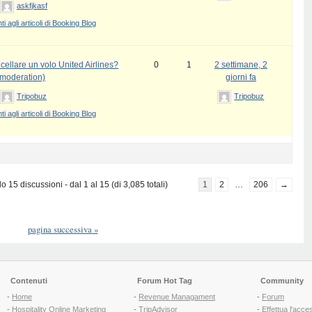
askfjkasf
 agli articoli di Booking Blog
ellare un volo United Airlines?
0
1
2 settimane, 2
 moderation)
giorni fa
Tripobuz
Tripobuz
 agli articoli di Booking Blog
 15 discussioni - dal 1 al 15 (di 3,085 totali)
1
2
…
206
→
pagina successiva
»
Contenuti
Forum Hot Tag
Community
-
Home
-
Revenue Managament
-
Forum
-
Hospitality Online Marketing
-
TripAdvisor
-
Effettua l'acce