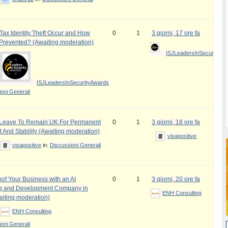
ax Identity Theft Occur and How
0
1
3 giorni, 17 ore fa
 Prevented? (Awaiting moderation)
ISJLeadersInSecurityAw
ISJLeadersInSecurityAwards
oni Generali
e Leave To Remain UK For Permanent
0
1
3 giorni, 18 ore fa
 And Stability (Awaiting moderation)
visapositive
visapositive
in:
Discussioni Generali
oof Your Business with an AI
0
1
3 giorni, 20 ore fa
ng and Development Company in
ENH Consulting
iting moderation)
ENH Consulting
oni Generali