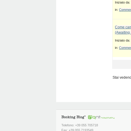
Iniziato da:
in:
Commenti
Come canc
(Awaiting
Iniziato da:
in:
Commenti
Stai vedendo
Telefono: +39 055 705718
Fax: +39 055 7193549