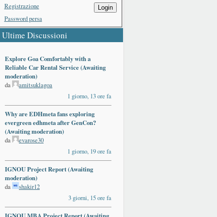
Registrazione
Login
Password persa
Ultime Discussioni
Explore Goa Comfortably with a
Reliable Car Rental Service (Awaiting
moderation)
da
amitsuklagoa
1 giorno, 13 ore fa
Why are EDHmeta fans exploring
evergreen edhmeta after GenCon?
(Awaiting moderation)
da
evarose30
1 giorno, 19 ore fa
IGNOU Project Report (Awaiting
moderation)
da
shakir12
3 giorni, 15 ore fa
IGNOU MBA Project Report (Awaiting