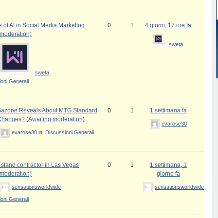
 of AI in Social Media Marketing
0
1
4 giorni, 17 ore fa
 moderation)
sweta
sweta
oni Generali
azone Reveals About MTG Standard
0
1
1 settimana fa
Changes? (Awaiting moderation)
evarose30
evarose30
in:
Discussioni Generali
 stand contractor in Las Vegas
0
1
1 settimana, 1
 moderation)
giorno fa
sensationsworldwide
sensationsworldwide
oni Generali