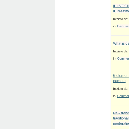
IUI IVF Cl
IUI treatm
Iniziato da:
in:
Discussi
What is d
Iniziato da:
in:
Commenti
6 element
camere
Iniziato da:
in:
Commenti
New trend
traditiona
moderatio