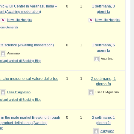
inic & IUI Center in Varanasi, India –
0
1
1 settimana, 3
ent (Awaiting moderation)
giorni fa
New Life Hospital
New Life Hospital
oni Generali
ata science (Awaiting moderation)
0
1
1 settimana, 6
giorni fa
Anonimo
Anonimo
 agli articoli di Booking Blog
i che incidono sul valore delle tue
1
1
2 settimane, 1
giorno fa
Elisa D’Agostino
Elisa D'Agostino
 agli articoli di Booking Blog
 in the male market Breaking through
0
1
2 settimane, 1
l product definitions, (Awaiting
giorno fa
n)
askfjkasf