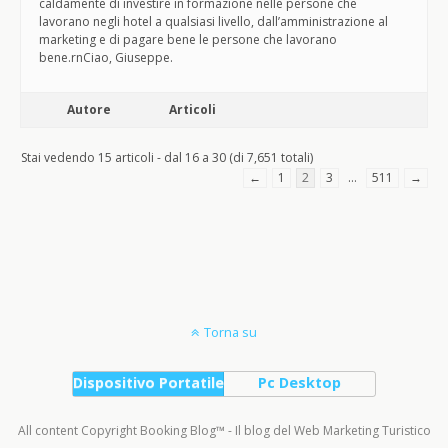
caldamente di investire in formazione nelle persone che
lavorano negli hotel a qualsiasi livello, dall’amministrazione al
marketing e di pagare bene le persone che lavorano
bene.rnCiao, Giuseppe.
Autore
Articoli
Stai vedendo 15 articoli - dal 16 a 30 (di 7,651 totali)
←
1
2
3
…
511
→
Torna su
Dispositivo Portatile
Pc Desktop
All content Copyright Booking Blog™ - Il blog del Web Marketing Turistico