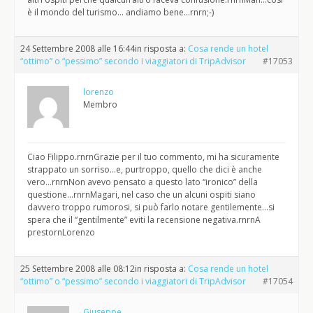
è il mondo del turismo… andiamo bene…rnrn;-)
24 Settembre 2008 alle 16:44
in risposta a:
Cosa rende un hotel
“ottimo” o “pessimo” secondo i viaggiatori di TripAdvisor
#17053
lorenzo
Membro
Ciao Filippo.rnrnGrazie per il tuo commento, mi ha sicuramente
strappato un sorriso…e, purtroppo, quello che dici è anche
vero…rnrnNon avevo pensato a questo lato “ironico” della
questione…rnrnMagari, nel caso che un alcuni ospiti siano
davvero troppo rumorosi, si può farlo notare gentilemente…si
spera che il “gentilmente” eviti la recensione negativa.rnrnA
prestornLorenzo
25 Settembre 2008 alle 08:12
in risposta a:
Cosa rende un hotel
“ottimo” o “pessimo” secondo i viaggiatori di TripAdvisor
#17054
Giuseppe