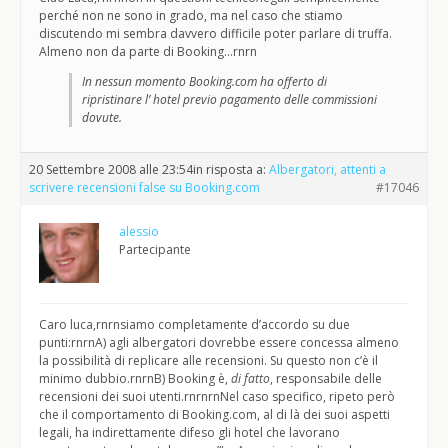
perché non ne sono in grado, ma nel caso che stiamo
discutendo mi sembra davvero difficile poter parlare di truffa.
Almeno non da parte di Booking…rnrn
In nessun momento Booking.com ha offerto di
ripristinare l’ hotel previo pagamento delle commissioni
dovute.
20 Settembre 2008 alle 23:54
in risposta a:
Albergatori, attenti a
scrivere recensioni false su Booking.com
#17046
alessio
Partecipante
Caro luca,rnrnsiamo completamente d’accordo su due
punti:rnrnA) agli albergatori dovrebbe essere concessa almeno
la possibilità di replicare alle recensioni. Su questo non c’è il
minimo dubbio.rnrnB) Booking è,
di fatto
, responsabile delle
recensioni dei suoi utenti.rnrnrnNel caso specifico, ripeto però
che il comportamento di Booking.com, al di là dei suoi aspetti
legali, ha indirettamente difeso gli hotel che lavorano