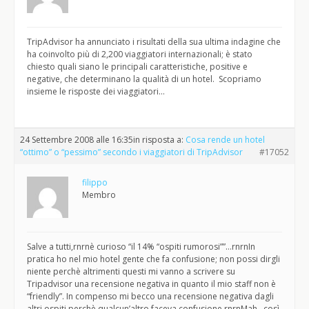
TripAdvisor ha annunciato i risultati della sua ultima indagine che
ha coinvolto più di 2,200 viaggiatori internazionali; è stato
chiesto quali siano le principali caratteristiche, positive e
negative, che determinano la qualità di un hotel. Scopriamo
insieme le risposte dei viaggiatori…
24 Settembre 2008 alle 16:35
in risposta a:
Cosa rende un hotel
“ottimo” o “pessimo” secondo i viaggiatori di TripAdvisor
#17052
filippo
Membro
Salve a tutti,rnrnè curioso “il 14% “ospiti rumorosi””…rnrnIn
pratica ho nel mio hotel gente che fa confusione; non possi dirgli
niente perchè altrimenti questi mi vanno a scrivere su
Tripadvisor una recensione negativa in quanto il mio staff non è
“friendly”. In compenso mi becco una recensione negativa dagli
altri ospiti perchè qualcun’altro faceva confusione.rnrnMah…così