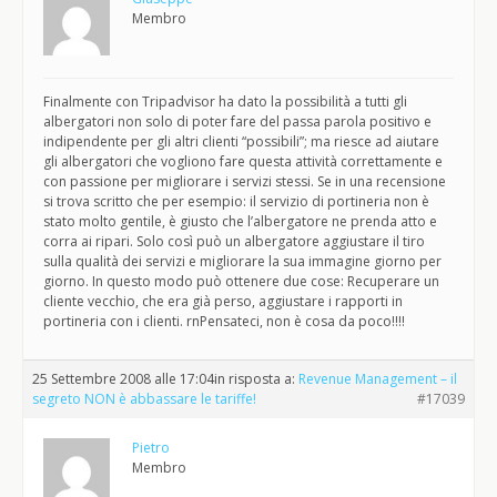
Membro
Finalmente con Tripadvisor ha dato la possibilità a tutti gli
albergatori non solo di poter fare del passa parola positivo e
indipendente per gli altri clienti “possibili”; ma riesce ad aiutare
gli albergatori che vogliono fare questa attività correttamente e
con passione per migliorare i servizi stessi. Se in una recensione
si trova scritto che per esempio: il servizio di portineria non è
stato molto gentile, è giusto che l’albergatore ne prenda atto e
corra ai ripari. Solo così può un albergatore aggiustare il tiro
sulla qualità dei servizi e migliorare la sua immagine giorno per
giorno. In questo modo può ottenere due cose: Recuperare un
cliente vecchio, che era già perso, aggiustare i rapporti in
portineria con i clienti. rnPensateci, non è cosa da poco!!!!
25 Settembre 2008 alle 17:04
in risposta a:
Revenue Management – il
segreto NON è abbassare le tariffe!
#17039
Pietro
Membro