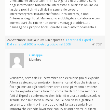
onestamente sul portale.rnrnrn”Le Agenzie ricordiamolo sono
degli intermediari fortemente interessate al business on-line da
lasciare pochi diritti agli altri in genere (le co-parti
interessate)”rnrnSicuramente fanno i loro interessi, e non
l’interesse degli hotel. Ma nessuno è obbligato a collaborare con
intermediari che ritiene non portino vantaggi o addirittura
danneggino il proprio hotel…questo è un punto fondamentale…
24 Settembre 2008 alle 07:32
in risposta a:
La storia di Expedia –
Dalla crisi del 2005 al vostro giudizio nel 2008
#17051
Giuseppe
Membro
Verissimo, prima dell’11 settembre non c’era bisogno di expedia.
Allora esistevano prenotazioni tramite i canali Gds che inviavano
fax ogni minuto agli hotel.rnPer prima cosa proviamo a vedere
ciò che expedia chiama fornitori come clienti.rnCome sempre i
fatti di Expedia confermano che i (clienti) in una azienda piccola o
grande sono la risorsa numero uno. Se non riesci a gestire e
curare i tuoi clienti prima o dopo chiudi la tua azienda. Non
importa che expedia lavorasse con 15 gruppi diversi, di clienti,