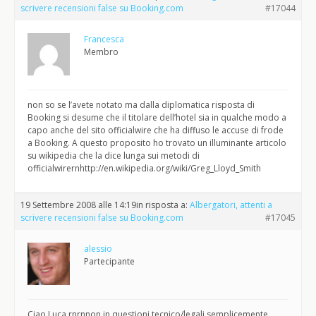
scrivere recensioni false su Booking.com
#17044
Francesca
Membro
non so se l’avete notato ma dalla diplomatica risposta di
Booking si desume che il titolare dell’hotel sia in qualche modo a
capo anche del sito officialwire che ha diffuso le accuse di frode
a Booking. A questo proposito ho trovato un illuminante articolo
su wikipedia che la dice lunga sui metodi di
officialwirernhttp://en.wikipedia.org/wiki/Greg_Lloyd_Smith
19 Settembre 2008 alle 14:19
in risposta a:
Albergatori, attenti a
scrivere recensioni false su Booking.com
#17045
alessio
Partecipante
Ciao Luca,rnrnnon in questioni tecnico/legali semplicemente