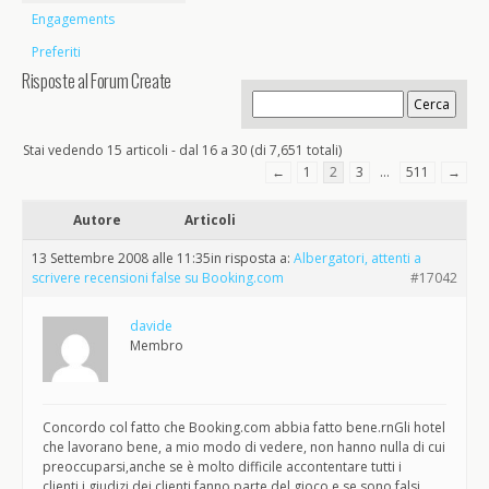
Engagements
Preferiti
Risposte al Forum Create
Stai vedendo 15 articoli - dal 16 a 30 (di 7,651 totali)
←
1
2
3
…
511
→
Autore
Articoli
13 Settembre 2008 alle 11:35
in risposta a:
Albergatori, attenti a
scrivere recensioni false su Booking.com
#17042
davide
Membro
Concordo col fatto che Booking.com abbia fatto bene.rnGli hotel
che lavorano bene, a mio modo di vedere, non hanno nulla di cui
preoccuparsi,anche se è molto difficile accontentare tutti i
clienti,i giudizi dei clienti fanno parte del gioco,e se sono falsi