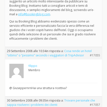
suggerito un articolo molto interessante da pubblicare su
Booking Blog. Invitiamo tutti a consigliare articoli e temi di
discussione, o semplici miglioramenti del blog, scrivendo un’e-
mail a
info@bookingblog.com
.
Qui su Booking Blog abbiamo evidenziato spesso come un
servizio efficiente e personalizzato faccia la vera differenza nel
giudizio che i vostri ospiti hanno dell’hotel. Oggi ci occupiamo
quindi della selezione di un personale che sia in grado risolvere
efficacemente i problemi dei clienti.
29 Settembre 2008 alle 10:34
in risposta a:
Cosa rende un hotel
“ottimo” o “pessimo” secondo i viaggiatori di TripAdvisor
#17055
filippo
Membro
@ GiuseppernrnHai una struttura ricettiva?
30 Settembre 2008 alle 09:35
in risposta a:
Trovare personale che
sappia risolvere i problemi dei clienti
#17057