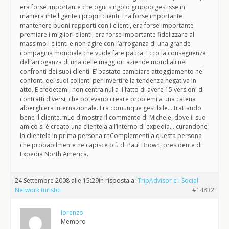
era forse importante che ogni singolo gruppo gestisse in
maniera intelligente i propri clienti. Era forse importante
mantenere buoni rapporti con i clienti, era forse importante
premiare i migliori clienti, era forse importante fidelizzare al
massimo i clienti e non agire con l’arroganza di una grande
compagnia mondiale che vuole fare paura. Ecco la conseguenza
dell’arroganza di una delle maggiori aziende mondiali nei
confronti dei suoi clienti. E’ bastato cambiare atteggiamento nei
confonti dei suoi colienti per invertire la tendenza negativa in
atto. E credetemi, non centra nulla il fatto di avere 15 versioni di
contratti diversi, che potevano creare problemi a una catena
alberghiera internazionale. Era comunque gestibile… trattando
bene il cliente.rnLo dimostra il commento di Michele, dove il suo
amico si è creato una clientela all’interno di expedia… curandone
la clientela in prima persona.rnComplementi a questa persona
che probabilmente ne capisce più di Paul Brown, presidente di
Expedia North America.
24 Settembre 2008 alle 15:29
in risposta a:
TripAdvisor e i Social
Network turistici
#14832
lorenzo
Membro