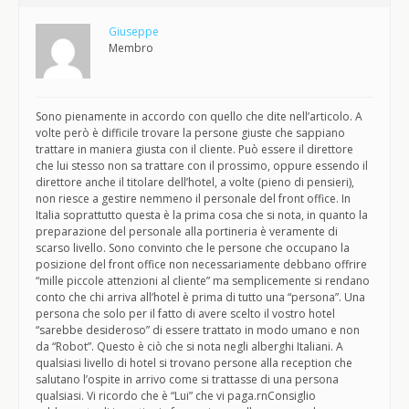
Giuseppe
Membro
Sono pienamente in accordo con quello che dite nell’articolo. A
volte però è difficile trovare la persone giuste che sappiano
trattare in maniera giusta con il cliente. Può essere il direttore
che lui stesso non sa trattare con il prossimo, oppure essendo il
direttore anche il titolare dell’hotel, a volte (pieno di pensieri),
non riesce a gestire nemmeno il personale del front office. In
Italia soprattutto questa è la prima cosa che si nota, in quanto la
preparazione del personale alla portineria è veramente di
scarso livello. Sono convinto che le persone che occupano la
posizione del front office non necessariamente debbano offrire
“mille piccole attenzioni al cliente” ma semplicemente si rendano
conto che chi arriva all’hotel è prima di tutto una “persona”. Una
persona che solo per il fatto di avere scelto il vostro hotel
“sarebbe desideroso” di essere trattato in modo umano e non
da “Robot”. Questo è ciò che si nota negli alberghi Italiani. A
qualsiasi livello di hotel si trovano persone alla reception che
salutano l’ospite in arrivo come si trattasse di una persona
qualsiasi. Vi ricordo che è “Lui” che vi paga.rnConsiglio