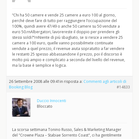
“Chi ha 50 camere e vende 25 camere a euro 100 al giorno,
perché deve fare di tutto per raggiungere l’occupazione del
100%, quindi avere 47/49 o anche 50 camere su 50 vendute a
euro 50.rnAlbergatori, lavorereste il doppio per prendere gli
stessi soldi?”rnNiente di più sbagliato, se si riesce a vendere 25
camere a 100 euro, quelle vanno possibilmete continuate
vendute a quel prezzo, il revenue aiuta sopratutto a far vendere
le restanti 25 spesso abbassandone il prezzo, poi il discorso è
molto più ampio e complicato a seconda del livello del revenue,
ma la base è semplice e logica.
26 Settembre 2008 alle 09:41
in risposta a:
Commenti agli articoli di
Booking Blog
#14833
Duccio Innocenti
Bloccato
La scorsa settimana Tonino Russo, Sales & Marketing Manager
del "Crowne Plaza – Stabiae Sorrento Coast", ci ha gentilmente