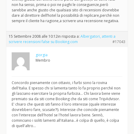
non ha senso, prima o poi ne paghi le conseguenze,però
sarebbe anche giusto che qualsiasi sito di recensioni dovrebbe
dare al direttore dell’hotel la possibilità di replicare,perchè non
sempre il cliente ha ragione,a scrivere una recensione negativa.
15 Settembre 2008 alle 10:12
in risposta a:
Albergatori, attenti a
scrivere recensioni false su Booking.com
#17043
giorgia
Membro
Concordo pienamente con ottavio, i furbi sono la rovina
dell'Italia. E spesso chi si lamenta tanto lo fa proprio perché non
gli lasciano esercitare la propria furbizia… Chi lavora bene viene
premiato sia da siti come Booking che da siti come TripAdvisor.
E' chiaro che questi siti fanno il loro interesse (quale interesse
dovrebbero fare, scusate?!). Interesse che coincide pienamente
con l'interesse dell'hotel se l'hotel lavora bene. Sennò,
cominciano i soliti lamenti all'italiana…è colpa di quello, è colpa
di quell'altro…