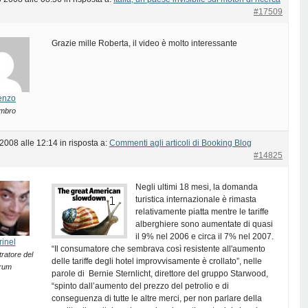
#17509
Grazie mille Roberta, il video è molto interessante
enzo
mbro
 2008 alle 12:14
in risposta a:
Commenti agli articoli di Booking Blog
#14825
Negli ultimi 18 mesi, la domanda
turistica internazionale è rimasta
relativamente piatta mentre le tariffe
alberghiere sono aumentate di quasi
il 9% nel 2006 e circa il 7% nel 2007.
rinel
“Il consumatore che sembrava così resistente all'aumento
ratore del
delle tariffe degli hotel improvvisamente è crollato”, nelle
rum
parole di Bernie Sternlicht, direttore del gruppo Starwood,
“spinto dall’aumento del prezzo del petrolio e di
conseguenza di tutte le altre merci, per non parlare della