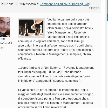
 2007 alle 10:19
in risposta a:
Commenti agli articoli di Booking Blog
#15235
Vogliamo parlare della cosa più
importante che potete fare per
ottimizzare i ricavi del vostro hotel?
Yield Management, Revenue
Management o real-time pricing,
rinel
comunque lo vogliate chiamare, sono tantissimi gli
ratore del
albergatori interessati all'argomento, e pochi quelli che si
rum
sono avventurati a scoprire che -dietro un’aurea tecnica e
complicata- il Revenue Management è semplice, chiaro,
efficace…
…come l’articolo di Neil Salerno, “Revenue Management
for Dummies [stupidi]… (Like Me)”, che riprende
simpaticamente il titolo di una nota serie di guide “non-
intimidatorie” a argomenti “supposti-complessi”…
Ci vuole solo un po' di tempo e di impegno, ma, per la
maggior parte degli hotel, non c’è assolutamente bisogno
di spendere risorse per una figura professionale che si
occupi a tempo pieno di Revenue Management…e allora,
procediamo senza timori reverenziali…