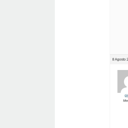
8 Agosto 
gi
Me