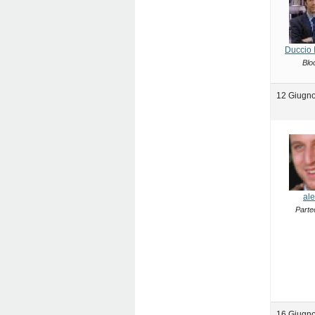
Duccio 
Blo
12 Giugno
ale
Parte
16 Giugno