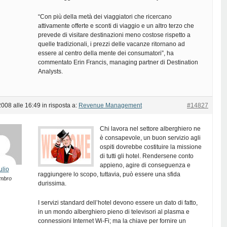
“Con più della metà dei viaggiatori che ricercano
attivamente offerte e sconti di viaggio e un altro terzo che
prevede di visitare destinazioni meno costose rispetto a
quelle tradizionali, i prezzi delle vacanze ritornano ad
essere al centro della mente dei consumatori”, ha
commentato Erin Francis, managing partner di Destination
Analysts.
2008 alle 16:49
in risposta a:
Revenue Management
#14827
Chi lavora nel settore alberghiero ne
è consapevole, un buon servizio agli
ospiti dovrebbe costituire la missione
di tutti gli hotel. Rendersene conto
appieno, agire di conseguenza e
ulio
raggiungere lo scopo, tuttavia, può essere una sfida
mbro
durissima.
I servizi standard dell’hotel devono essere un dato di fatto,
in un mondo alberghiero pieno di televisori al plasma e
connessioni Internet Wi-Fi; ma la chiave per fornire un