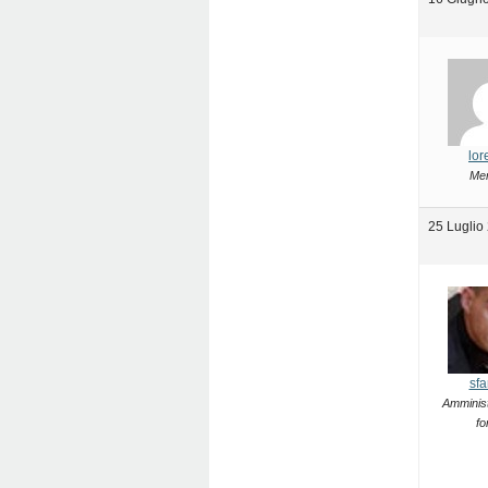
lor
Me
25 Luglio
sfa
Amminist
fo