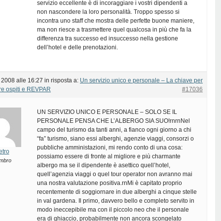
servizio eccellente è di incoraggiare i vostri dipendenti a
non nascondere la loro personalità. Troppo spesso si
incontra uno staff che mostra delle perfette buone maniere,
ma non riesce a trasmettere quel qualcosa in più che fa la
differenza tra successo ed insuccesso nella gestione
dell’hotel e delle prenotazioni.
 2008 alle 16:27
in risposta a:
Un servizio unico e personale – La chiave per
re ospiti e REVPAR
#17036
UN SERVIZIO UNICO E PERSONALE – SOLO SE IL
PERSONALE PENSA CHE L’ALBERGO SIA SUO!rnrnNel
campo del turismo da tanti anni, a fianco ogni giorno a chi
“fa” turismo, siano essi alberghi, agenzie viaggi, consorzi o
pubbliche amministazioni, mi rendo conto di una cosa:
etro
possiamo essere di fronte al migliore e più charmante
mbro
albergo ma se il dipendente è asettico quell’hotel,
quell’agenzia viaggi o quel tour operator non avranno mai
una nostra valutazione positiva.rnMi è capitato proprio
recentemente di soggiornare in due alberghi a cinque stelle
in val gardena. Il primo, davvero bello e completo servito in
modo ineccepibile ma con il piccolo neo che il personale
era di ghiaccio, probabilmente non ancora scongelato