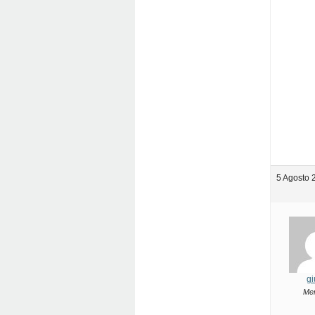
5 Agosto 
gi
Me