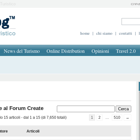
Turistico
home
|
chi siamo
|
contatti
|
News del Turismo
Online Distribution
Opinioni
Travel 2.0
e al Forum Create
 15 articoli - dal 1 a 15 (di 7,650 totali)
1
2
…
510
→
tore
Articoli