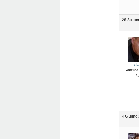
28 Settem
sfa
Amminist
fo
4 Giugno 