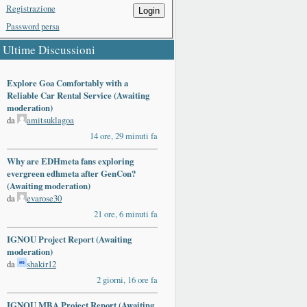
Registrazione
Login
Password persa
Ultime Discussioni
Explore Goa Comfortably with a
Reliable Car Rental Service (Awaiting
moderation)
da
amitsuklagoa
14 ore, 29 minuti fa
Why are EDHmeta fans exploring
evergreen edhmeta after GenCon?
(Awaiting moderation)
da
evarose30
21 ore, 6 minuti fa
IGNOU Project Report (Awaiting
moderation)
da
shakir12
2 giorni, 16 ore fa
IGNOU MBA Project Report (Awaiting