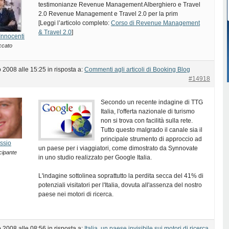
testimonianze Revenue Management Alberghiero e Travel
2.0 Revenue Management e Travel 2.0 per la prim
[Leggi l’articolo completo:
Corso di Revenue Management
& Travel 2.0
]
Innocenti
ccato
 2008 alle 15:25
in risposta a:
Commenti agli articoli di Booking Blog
#14918
Secondo un recente indagine di TTG
Italia, l'offerta nazionale di turismo
non si trova con facilità sulla rete.
Tutto questo malgrado il canale sia il
principale strumento di approccio ad
ssio
un paese per i viaggiatori, come dimostrato da Synnovate
cipante
in uno studio realizzato per Google Italia.
L'indagine sottolinea soprattutto la perdita secca del 41% di
potenziali visitatori per l'Italia, dovuta all'assenza del nostro
paese nei motori di ricerca.
 2008 alle 08:56
in risposta a:
Italia, un paese invisibile sui motori di ricerca