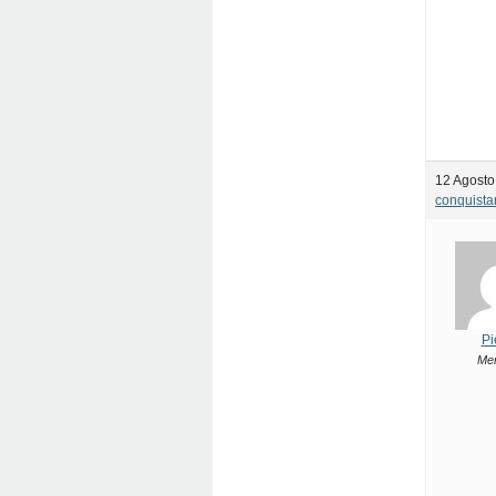
12 Agosto
conquista
Pi
Me