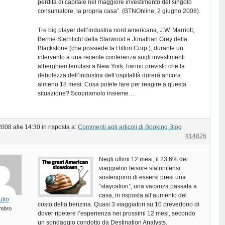
perdita di capitale nel maggiore investimento del singolo
consumatore, la propria casa”. (BTNOnline, 2 giugno 2008).
Tre big player dell’industria nord americana, J.W. Marriott,
Bernie Sternlicht della Starwood e Jonathan Grey della
Blackstone (che possiede la Hilton Corp.), durante un
intervento a una recente conferenza sugli investimenti
alberghieri tenutasi a New York, hanno previsto che la
debolezza dell’industria dell’ospitalità durerà ancora
almeno 18 mesi. Cosa potete fare per reagire a questa
situazione? Scopriamolo insieme…
2008 alle 14:30
in risposta a:
Commenti agli articoli di Booking Blog
#14826
Negli ultimi 12 mesi, il 23,6% dei
viaggiatori leisure statunitensi
sostengono di essersi presi una
“staycation”, una vacanza passata a
casa, in risposta all’aumento del
ulio
costo della benzina. Quasi 3 viaggiatori su 10 prevedono di
mbro
dover ripetere l’esperienza nei prossimi 12 mesi, secondo
un sondaggio condotto da Destination Analysts.