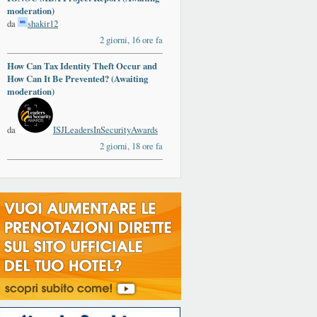
moderation)
da
shakir12
2 giorni, 16 ore fa
How Can Tax Identity Theft Occur and
How Can It Be Prevented? (Awaiting
moderation)
da
ISJLeadersInSecurityAwards
2 giorni, 18 ore fa