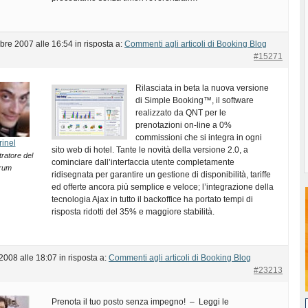
bre 2007 alle 16:54
in risposta a:
Commenti agli articoli di Booking Blog
#15271
Rilasciata in beta la nuova versione
di Simple Booking™, il software
realizzato da QNT per le
prenotazioni on-line a 0%
commissioni che si integra in ogni
rinel
sito web di hotel. Tante le novità della versione 2.0, a
ratore del
cominciare dall’interfaccia utente completamente
rum
ridisegnata per garantire un gestione di disponibilità, tariffe
ed offerte ancora più semplice e veloce; l’integrazione della
tecnologia Ajax in tutto il backoffice ha portato tempi di
risposta ridotti del 35% e maggiore stabilità.
2008 alle 18:07
in risposta a:
Commenti agli articoli di Booking Blog
#23213
Prenota il tuo posto senza impegno! – Leggi le