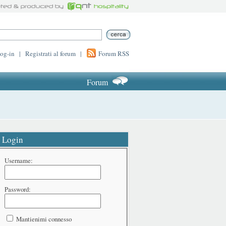
log-in
|
Registrati al forum
|
Forum RSS
Forum
Login
Username:
Password:
Mantienimi connesso