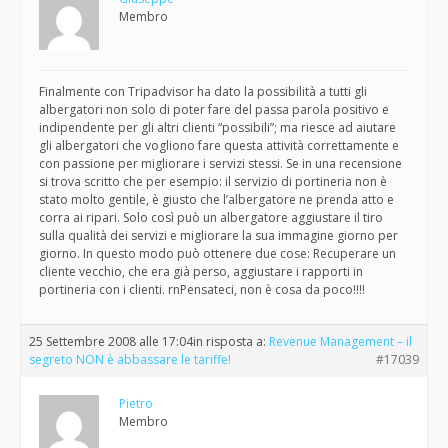
Membro
Finalmente con Tripadvisor ha dato la possibilità a tutti gli
albergatori non solo di poter fare del passa parola positivo e
indipendente per gli altri clienti “possibili”; ma riesce ad aiutare
gli albergatori che vogliono fare questa attività correttamente e
con passione per migliorare i servizi stessi. Se in una recensione
si trova scritto che per esempio: il servizio di portineria non è
stato molto gentile, è giusto che l’albergatore ne prenda atto e
corra ai ripari. Solo così può un albergatore aggiustare il tiro
sulla qualità dei servizi e migliorare la sua immagine giorno per
giorno. In questo modo può ottenere due cose: Recuperare un
cliente vecchio, che era già perso, aggiustare i rapporti in
portineria con i clienti. rnPensateci, non è cosa da poco!!!!
25 Settembre 2008 alle 17:04
in risposta a:
Revenue Management – il
segreto NON è abbassare le tariffe!
#17039
Pietro
Membro