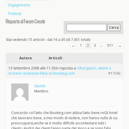
Engagements
Preferiti
Risposte al Forum Create
Stai vedendo 15 articoli - dal 16 a 30 (di 7,651 totali)
←
1
2
3
…
511
→
Autore
Articoli
13 Settembre 2008 alle 11:35
in risposta a:
Albergatori, attenti a
scrivere recensioni false su Booking.com
#17042
davide
Membro
Concordo col fatto che Booking.com abbia fatto bene.rnGli hotel
che lavorano bene, a mio modo di vedere, non hanno nulla di cui
preoccuparsi,anche se è molto difficile accontentare tutti i
clienti,i giudizi dei clienti fanno parte del gioco,e se sono falsi