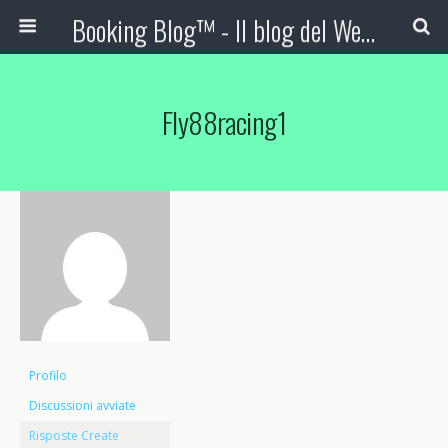
Booking Blog™ - Il blog del Web Marketing Turistico
Fly88racing1
Profilo
Discussioni avviate
Risposte Create