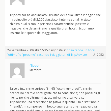
TripAdvisor ha annunciato i risultati della sua ultima indagine che
ha coinvolto più di 2,200 viaggiatori internazionali; è stato
chiesto quali siano le principali caratteristiche, positive e
negative, che determinano la qualità di un hotel. Scopriamo
insieme le risposte dei viaggiatori…
24 Settembre 2008 alle 16:35
in risposta a:
Cosa rende un hotel
“ottimo” o “pessimo” secondo i viaggiatori di TripAdvisor
#17052
filippo
Membro
Salve a tutti,rnrnè curioso “il 14% “ospiti rumorosi””…rnrnIn
pratica ho nel mio hotel gente che fa confusione; non possi dirgli
niente perchè altrimenti questi mi vanno a scrivere su
Tripadvisor una recensione negativa in quanto il mio staff non è
“friendly”. In compenso mi becco una recensione negativa dagli
altri ospiti perchè qualcun’altro faceva confusione.rnrnMah…così