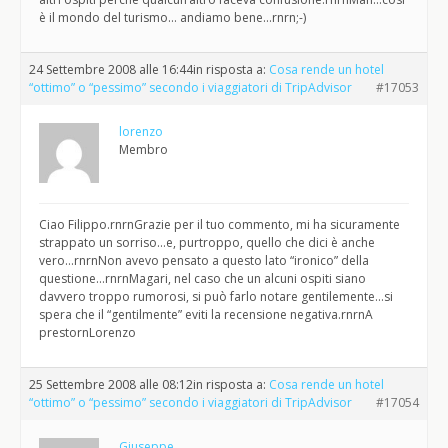
è il mondo del turismo… andiamo bene…rnrn;-)
24 Settembre 2008 alle 16:44
in risposta a:
Cosa rende un hotel
“ottimo” o “pessimo” secondo i viaggiatori di TripAdvisor
#17053
lorenzo
Membro
Ciao Filippo.rnrnGrazie per il tuo commento, mi ha sicuramente
strappato un sorriso…e, purtroppo, quello che dici è anche
vero…rnrnNon avevo pensato a questo lato “ironico” della
questione…rnrnMagari, nel caso che un alcuni ospiti siano
davvero troppo rumorosi, si può farlo notare gentilemente…si
spera che il “gentilmente” eviti la recensione negativa.rnrnA
prestornLorenzo
25 Settembre 2008 alle 08:12
in risposta a:
Cosa rende un hotel
“ottimo” o “pessimo” secondo i viaggiatori di TripAdvisor
#17054
Giuseppe