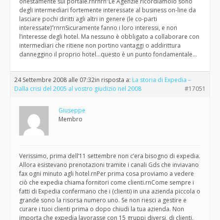
onestamente sul portale.rnrnrn”Le Agenzie ricordiamolo sono
degli intermediari fortemente interessate al business on-line da
lasciare pochi diritti agli altri in genere (le co-parti
interessate)”rnrnSicuramente fanno i loro interessi, e non
l’interesse degli hotel. Ma nessuno è obbligato a collaborare con
intermediari che ritiene non portino vantaggi o addirittura
danneggino il proprio hotel…questo è un punto fondamentale…
24 Settembre 2008 alle 07:32
in risposta a:
La storia di Expedia –
Dalla crisi del 2005 al vostro giudizio nel 2008
#17051
Giuseppe
Membro
Verissimo, prima dell’11 settembre non c’era bisogno di expedia.
Allora esistevano prenotazioni tramite i canali Gds che inviavano
fax ogni minuto agli hotel.rnPer prima cosa proviamo a vedere
ciò che expedia chiama fornitori come clienti.rnCome sempre i
fatti di Expedia confermano che i (clienti) in una azienda piccola o
grande sono la risorsa numero uno. Se non riesci a gestire e
curare i tuoi clienti prima o dopo chiudi la tua azienda. Non
importa che expedia lavorasse con 15 gruppi diversi, di clienti,