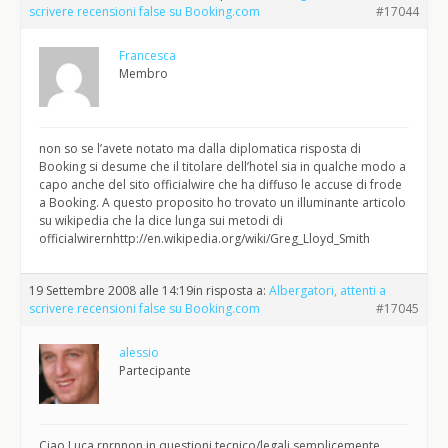
scrivere recensioni false su Booking.com
#17044
Francesca
Membro
non so se l’avete notato ma dalla diplomatica risposta di
Booking si desume che il titolare dell’hotel sia in qualche modo a
capo anche del sito officialwire che ha diffuso le accuse di frode
a Booking. A questo proposito ho trovato un illuminante articolo
su wikipedia che la dice lunga sui metodi di
officialwirernhttp://en.wikipedia.org/wiki/Greg_Lloyd_Smith
19 Settembre 2008 alle 14:19
in risposta a:
Albergatori, attenti a
scrivere recensioni false su Booking.com
#17045
alessio
Partecipante
Ciao Luca,rnrnnon in questioni tecnico/legali semplicemente