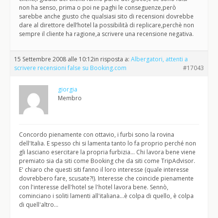
non ha senso, prima o poi ne paghi le conseguenze,però
sarebbe anche giusto che qualsiasi sito di recensioni dovrebbe
dare al direttore dell’hotel la possibilità di replicare,perchè non
sempre il cliente ha ragione,a scrivere una recensione negativa.
15 Settembre 2008 alle 10:12
in risposta a:
Albergatori, attenti a
scrivere recensioni false su Booking.com
#17043
giorgia
Membro
Concordo pienamente con ottavio, i furbi sono la rovina
dell'Italia. E spesso chi si lamenta tanto lo fa proprio perché non
gli lasciano esercitare la propria furbizia… Chi lavora bene viene
premiato sia da siti come Booking che da siti come TripAdvisor.
E' chiaro che questi siti fanno il loro interesse (quale interesse
dovrebbero fare, scusate?!). Interesse che coincide pienamente
con l'interesse dell'hotel se l'hotel lavora bene. Sennò,
cominciano i soliti lamenti all'italiana…è colpa di quello, è colpa
di quell'altro…