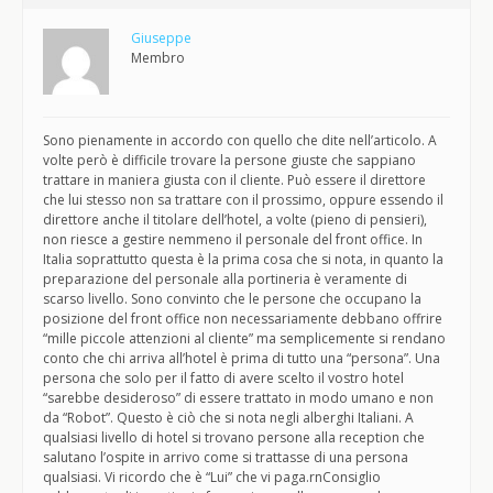
Giuseppe
Membro
Sono pienamente in accordo con quello che dite nell’articolo. A
volte però è difficile trovare la persone giuste che sappiano
trattare in maniera giusta con il cliente. Può essere il direttore
che lui stesso non sa trattare con il prossimo, oppure essendo il
direttore anche il titolare dell’hotel, a volte (pieno di pensieri),
non riesce a gestire nemmeno il personale del front office. In
Italia soprattutto questa è la prima cosa che si nota, in quanto la
preparazione del personale alla portineria è veramente di
scarso livello. Sono convinto che le persone che occupano la
posizione del front office non necessariamente debbano offrire
“mille piccole attenzioni al cliente” ma semplicemente si rendano
conto che chi arriva all’hotel è prima di tutto una “persona”. Una
persona che solo per il fatto di avere scelto il vostro hotel
“sarebbe desideroso” di essere trattato in modo umano e non
da “Robot”. Questo è ciò che si nota negli alberghi Italiani. A
qualsiasi livello di hotel si trovano persone alla reception che
salutano l’ospite in arrivo come si trattasse di una persona
qualsiasi. Vi ricordo che è “Lui” che vi paga.rnConsiglio