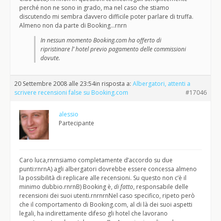
perché non ne sono in grado, ma nel caso che stiamo
discutendo mi sembra davvero difficile poter parlare di truffa.
Almeno non da parte di Booking…rnrn
In nessun momento Booking.com ha offerto di
ripristinare l’ hotel previo pagamento delle commissioni
dovute.
20 Settembre 2008 alle 23:54
in risposta a:
Albergatori, attenti a
scrivere recensioni false su Booking.com
#17046
alessio
Partecipante
Caro luca,rnrnsiamo completamente d’accordo su due
punti:rnrnA) agli albergatori dovrebbe essere concessa almeno
la possibilità di replicare alle recensioni. Su questo non c’è il
minimo dubbio.rnrnB) Booking è,
di fatto
, responsabile delle
recensioni dei suoi utenti.rnrnrnNel caso specifico, ripeto però
che il comportamento di Booking.com, al di là dei suoi aspetti
legali, ha indirettamente difeso gli hotel che lavorano