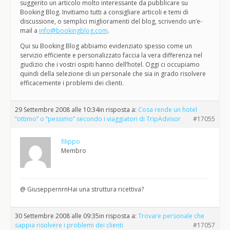
suggerito un articolo molto interessante da pubblicare su
Booking Blog. Invitiamo tutti a consigliare articoli e temi di
discussione, o semplici miglioramenti del blog, scrivendo un’e-
mail a
info@bookingblog.com
.
Qui su Booking Blog abbiamo evidenziato spesso come un
servizio efficiente e personalizzato faccia la vera differenza nel
giudizio che i vostri ospiti hanno dell’hotel. Oggi ci occupiamo
quindi della selezione di un personale che sia in grado risolvere
efficacemente i problemi dei clienti.
29 Settembre 2008 alle 10:34
in risposta a:
Cosa rende un hotel
“ottimo” o “pessimo” secondo i viaggiatori di TripAdvisor
#17055
filippo
Membro
@ GiuseppernrnHai una struttura ricettiva?
30 Settembre 2008 alle 09:35
in risposta a:
Trovare personale che
sappia risolvere i problemi dei clienti
#17057