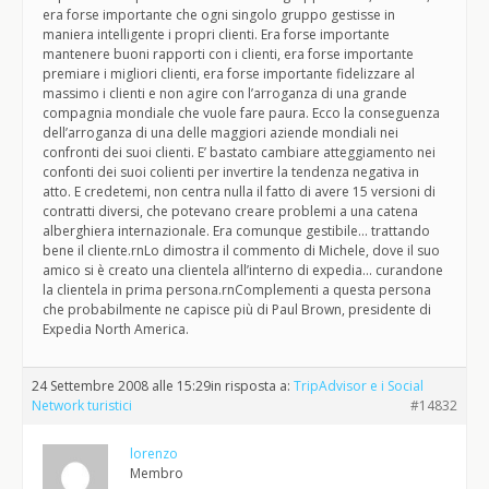
era forse importante che ogni singolo gruppo gestisse in
maniera intelligente i propri clienti. Era forse importante
mantenere buoni rapporti con i clienti, era forse importante
premiare i migliori clienti, era forse importante fidelizzare al
massimo i clienti e non agire con l’arroganza di una grande
compagnia mondiale che vuole fare paura. Ecco la conseguenza
dell’arroganza di una delle maggiori aziende mondiali nei
confronti dei suoi clienti. E’ bastato cambiare atteggiamento nei
confonti dei suoi colienti per invertire la tendenza negativa in
atto. E credetemi, non centra nulla il fatto di avere 15 versioni di
contratti diversi, che potevano creare problemi a una catena
alberghiera internazionale. Era comunque gestibile… trattando
bene il cliente.rnLo dimostra il commento di Michele, dove il suo
amico si è creato una clientela all’interno di expedia… curandone
la clientela in prima persona.rnComplementi a questa persona
che probabilmente ne capisce più di Paul Brown, presidente di
Expedia North America.
24 Settembre 2008 alle 15:29
in risposta a:
TripAdvisor e i Social
Network turistici
#14832
lorenzo
Membro