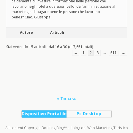
caldamente di investire in formazione nelle persone che
lavorano negli hotel a qualsiasi livello, dall’amministrazione al
marketing e di pagare bene le persone che lavorano
bene.rnCiao, Giuseppe.
Autore
Articoli
Stai vedendo 15 articoli - dal 16 a 30 (di 7,651 totali)
←
1
2
3
…
511
→
Torna su
Dispositivo Portatile
Pc Desktop
All content Copyright Booking Blog™ - Il blog del Web Marketing Turistico