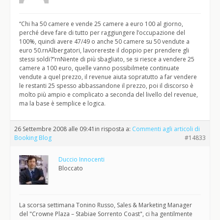
“Chi ha 50 camere e vende 25 camere a euro 100 al giorno,
perché deve fare di tutto per raggiungere l’occupazione del
100%, quindi avere 47/49 o anche 50 camere su 50 vendute a
euro 50.rnAlbergatori, lavorereste il doppio per prendere gli
stessi soldi?”rnNiente di più sbagliato, se si riesce a vendere 25
camere a 100 euro, quelle vanno possibilmete continuate
vendute a quel prezzo, il revenue aiuta sopratutto a far vendere
le restanti 25 spesso abbassandone il prezzo, poi il discorso è
molto più ampio e complicato a seconda del livello del revenue,
ma la base è semplice e logica.
26 Settembre 2008 alle 09:41
in risposta a:
Commenti agli articoli di
Booking Blog
#14833
Duccio Innocenti
Bloccato
La scorsa settimana Tonino Russo, Sales & Marketing Manager
del "Crowne Plaza – Stabiae Sorrento Coast", ci ha gentilmente