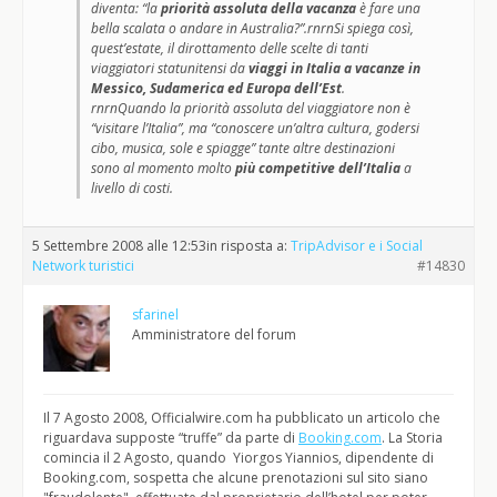
diventa: “la
priorità assoluta della vacanza
è fare una
bella scalata o andare in Australia?”.rnrnSi spiega così,
quest’estate, il dirottamento delle scelte di tanti
viaggiatori statunitensi da
viaggi in Italia a vacanze in
Messico, Sudamerica ed Europa dell’Est
.
rnrnQuando la priorità assoluta del viaggiatore non è
“visitare l’Italia”, ma “conoscere un’altra cultura, godersi
cibo, musica, sole e spiagge” tante altre destinazioni
sono al momento molto
più competitive dell’Italia
a
livello di costi.
5 Settembre 2008 alle 12:53
in risposta a:
TripAdvisor e i Social
Network turistici
#14830
sfarinel
Amministratore del forum
Il 7 Agosto 2008, Officialwire.com ha pubblicato un articolo che
riguardava supposte “truffe” da parte di
Booking.com
. La Storia
comincia il 2 Agosto, quando Yiorgos Yiannios, dipendente di
Booking.com, sospetta che alcune prenotazioni sul sito siano