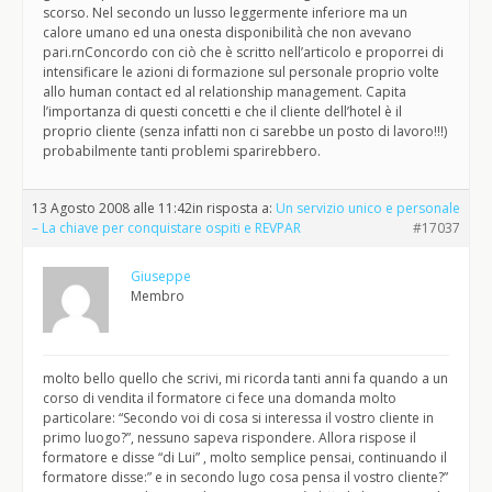
scorso. Nel secondo un lusso leggermente inferiore ma un
calore umano ed una onesta disponibilità che non avevano
pari.rnConcordo con ciò che è scritto nell’articolo e proporrei di
intensificare le azioni di formazione sul personale proprio volte
allo human contact ed al relationship management. Capita
l’importanza di questi concetti e che il cliente dell’hotel è il
proprio cliente (senza infatti non ci sarebbe un posto di lavoro!!!)
probabilmente tanti problemi sparirebbero.
13 Agosto 2008 alle 11:42
in risposta a:
Un servizio unico e personale
– La chiave per conquistare ospiti e REVPAR
#17037
Giuseppe
Membro
molto bello quello che scrivi, mi ricorda tanti anni fa quando a un
corso di vendita il formatore ci fece una domanda molto
particolare: “Secondo voi di cosa si interessa il vostro cliente in
primo luogo?”, nessuno sapeva rispondere. Allora rispose il
formatore e disse “di Lui” , molto semplice pensai, continuando il
formatore disse:” e in secondo lugo cosa pensa il vostro cliente?”