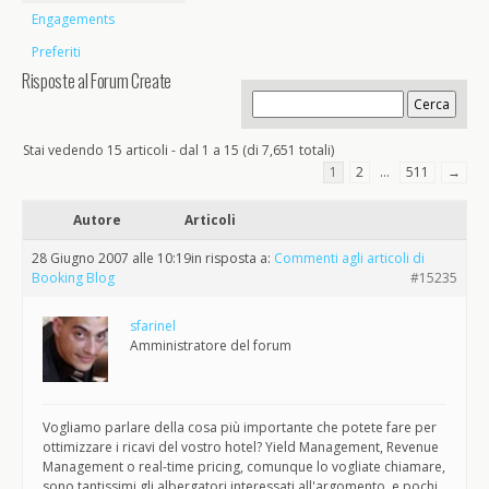
Engagements
Preferiti
Risposte al Forum Create
Stai vedendo 15 articoli - dal 1 a 15 (di 7,651 totali)
1
2
…
511
→
Autore
Articoli
28 Giugno 2007 alle 10:19
in risposta a:
Commenti agli articoli di
Booking Blog
#15235
sfarinel
Amministratore del forum
Vogliamo parlare della cosa più importante che potete fare per
ottimizzare i ricavi del vostro hotel? Yield Management, Revenue
Management o real-time pricing, comunque lo vogliate chiamare,
sono tantissimi gli albergatori interessati all'argomento, e pochi