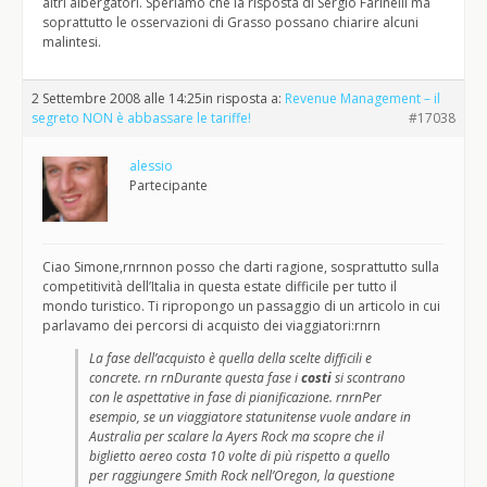
altri albergatori. Speriamo che la risposta di Sergio Farinelli ma
soprattutto le osservazioni di Grasso possano chiarire alcuni
malintesi.
2 Settembre 2008 alle 14:25
in risposta a:
Revenue Management – il
segreto NON è abbassare le tariffe!
#17038
alessio
Partecipante
Ciao Simone,rnrnnon posso che darti ragione, sosprattutto sulla
competitività dell’Italia in questa estate difficile per tutto il
mondo turistico. Ti ripropongo un passaggio di un articolo in cui
parlavamo dei percorsi di acquisto dei viaggiatori:rnrn
La fase dell’acquisto è quella della scelte difficili e
concrete. rn rnDurante questa fase i
costi
si scontrano
con le aspettative in fase di pianificazione. rnrnPer
esempio, se un viaggiatore statunitense vuole andare in
Australia per scalare la Ayers Rock ma scopre che il
biglietto aereo costa 10 volte di più rispetto a quello
per raggiungere Smith Rock nell’Oregon, la questione