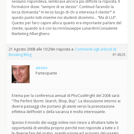
nessuno rispondeva, sembrava ancora più difficile la risposta. Il
formatore disse: “sempre di se stesso”. Continuò facendo la
terza domanda:” In terzo luogo di chi si interessa il cliente?” A
questo punto tutti insieme noi studenti dicemmo… “Ma di LUI”.
Questo per farci capire allora quanto era importante parlare del
cliente, quando si è con lui.rnrnGiuseppe LunardirnConsulente
Marketing Alberghiero
21 Agosto 2008 alle 10:29
in risposta a:
Commenti agli articoli di
Booking Blog
#14828
alessio
Partecipante
Il tema per la conferenza annual di PhoCusWright del 2008 sarà:
"The Perfect Storm: Search, Shop, Buy". La discussione intorno ai
diversi passaggi che portano gli utenti verso la prenotazione
effettiva dell’hotel o della vacanza è molto interessante.
Spesso il mondo dei viaggi online non riesce a sfruttare tutte le
opportunità di vendita proprio perché non risponde a tutte e 3
le diverse fasi del sogno, pianificazione ed acquisto del viaggio.