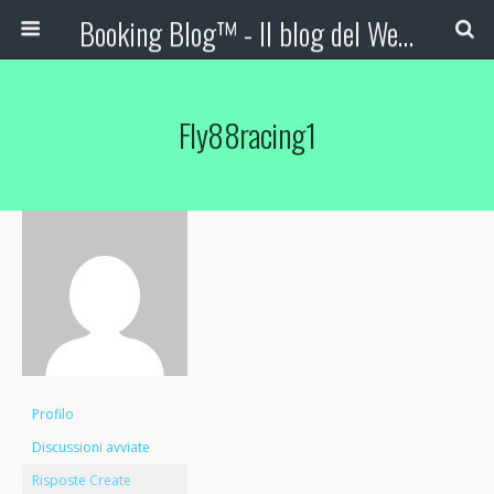
Booking Blog™ - Il blog del Web Marketing Turistico
Fly88racing1
Profilo
Discussioni avviate
Risposte Create