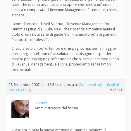
quelli che si sono avventurati a scoprire che -dietro un’aurea
tecnica e complicata- il Revenue Management è semplice, chiaro,
efficace…
…come l’articolo di Neil Salerno, “Revenue Management for
Dummies [stupidi]… (Like Me)”, che riprende simpaticamente il
titolo di una nota serie di guide “non-intimidatorie” a argomenti
“supposti-complessi”…
Ci vuole solo un po' di tempo e di impegno, ma, per la maggior
parte degli hotel, non c’è assolutamente bisogno di spendere
risorse per una figura professionale che si occupi a tempo pieno
di Revenue Management…e allora, procediamo senza timori
reverenziali…
28 Settembre 2007 alle 16:54
in risposta a:
Commenti agli articoli di
Booking Blog
#15271
sfarinel
Amministratore del forum
Rilasciata in beta la nuova versione di Simple Booking™, il