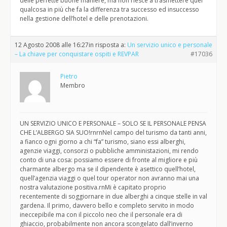
delle perfette buone maniere, ma non riesce a trasmettere quel
qualcosa in più che fa la differenza tra successo ed insuccesso
nella gestione dell’hotel e delle prenotazioni.
12 Agosto 2008 alle 16:27
in risposta a:
Un servizio unico e personale
– La chiave per conquistare ospiti e REVPAR
#17036
Pietro
Membro
UN SERVIZIO UNICO E PERSONALE – SOLO SE IL PERSONALE PENSA
CHE L’ALBERGO SIA SUO!rnrnNel campo del turismo da tanti anni,
a fianco ogni giorno a chi “fa” turismo, siano essi alberghi,
agenzie viaggi, consorzi o pubbliche amministazioni, mi rendo
conto di una cosa: possiamo essere di fronte al migliore e più
charmante albergo ma se il dipendente è asettico quell’hotel,
quell’agenzia viaggi o quel tour operator non avranno mai una
nostra valutazione positiva.rnMi è capitato proprio
recentemente di soggiornare in due alberghi a cinque stelle in val
gardena. Il primo, davvero bello e completo servito in modo
ineccepibile ma con il piccolo neo che il personale era di
ghiaccio, probabilmente non ancora scongelato dall’inverno