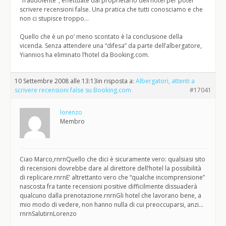
"fraudolente", effettuate dal proprietario dell’hotel per poter
scrivere recensioni false. Una pratica che tutti conosciamo e che
non ci stupisce troppo…
Quello che è un po’ meno scontato è la conclusione della
vicenda. Senza attendere una “difesa” da parte dell’albergatore,
Yiannios ha eliminato l’hotel da Booking.com.
10 Settembre 2008 alle 13:13
in risposta a:
Albergatori, attenti a
scrivere recensioni false su Booking.com
#17041
lorenzo
Membro
Ciao Marco,rnrnQuello che dici è sicuramente vero: qualsiasi sito
di recensioni dovrebbe dare al direttore dell’hotel la possibilità
di replicare.rnrnE’ altrettanto vero che “qualche incomprensione”
nascosta fra tante recensioni positive difficilmente dissuaderà
qualcuno dalla prenotazione.rnrnGli hotel che lavorano bene, a
mio modo di vedere, non hanno nulla di cui preoccuparsi, anzi…
rnrnSalutirnLorenzo