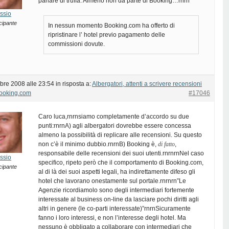
parlare di truffa. Almeno non da parte di Booking…rnrn
ssio
cipante
In nessun momento Booking.com ha offerto di
ripristinare l’ hotel previo pagamento delle
commissioni dovute.
bre 2008 alle 23:54
in risposta a:
Albergatori, attenti a scrivere recensioni
Booking.com
#17046
Caro luca,rnrnsiamo completamente d’accordo su due
punti:rnrnA) agli albergatori dovrebbe essere concessa
almeno la possibilità di replicare alle recensioni. Su questo
non c’è il minimo dubbio.rnrnB) Booking è,
di fatto
,
responsabile delle recensioni dei suoi utenti.rnrnrnNel caso
ssio
specifico, ripeto però che il comportamento di Booking.com,
cipante
al di là dei suoi aspetti legali, ha indirettamente difeso gli
hotel che lavorano onestamente sul portale.rnrnrn”Le
Agenzie ricordiamolo sono degli intermediari fortemente
interessate al business on-line da lasciare pochi diritti agli
altri in genere (le co-parti interessate)”rnrnSicuramente
fanno i loro interessi, e non l’interesse degli hotel. Ma
nessuno è obbligato a collaborare con intermediari che