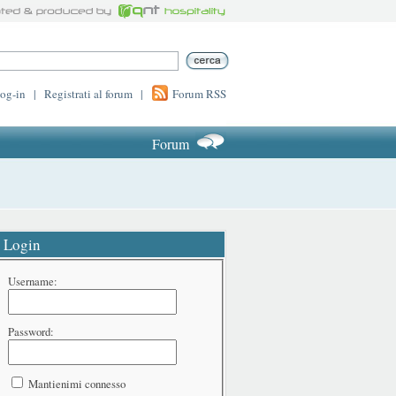
log-in
|
Registrati al forum
|
Forum RSS
Forum
Login
Username:
Password:
Mantienimi connesso