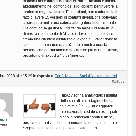
mondiali nei confronti dei suoi clienti. E’ bastato cambiare
atteggiamento nei confonti dei suoi colienti per invertire la
tendenza negativa in atto. E credetemi, non centra nulla il
fatto di avere 15 versioni di contratti diversi, che potevano
creare problemi a una catena alberghiera internazionale.
Era comunque gestibile… trattando bene il cliente.rnLo
dimostra il commento di Michele, dove il suo amico si è
creato una clientela all’interno di expedia… curandone la
clientela in prima persona.rnComplementi a questa
persona che probabilmente ne capisce più di Paul Brown,
presidente di Expedia North America.
bre 2008 alle 15:29
in risposta a:
TripAdvisor e i Social Network turistici
#14832
TripAdvisor ha annunciato i risultati
della sua ultima indagine che ha
coinvolto più di 2,200 viaggiatori
internazionali; è stato chiesto quali
siano le principali caratteristiche,
enzo
positive e negative, che determinano la qualità di un hotel.
mbro
Scopriamo insieme le risposte dei viaggiatori…