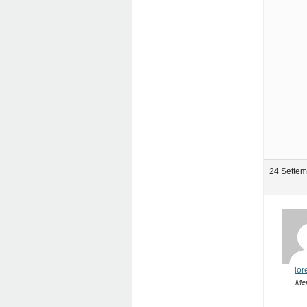
24 Settem
lor
Me