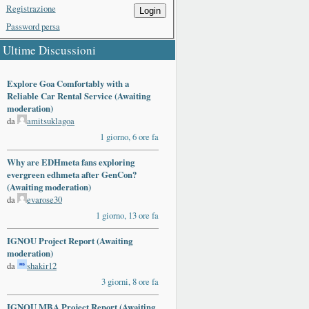
Registrazione
Login
Password persa
Ultime Discussioni
Explore Goa Comfortably with a
Reliable Car Rental Service (Awaiting
moderation)
da
amitsuklagoa
1 giorno, 6 ore fa
Why are EDHmeta fans exploring
evergreen edhmeta after GenCon?
(Awaiting moderation)
da
evarose30
1 giorno, 13 ore fa
IGNOU Project Report (Awaiting
moderation)
da
shakir12
3 giorni, 8 ore fa
IGNOU MBA Project Report (Awaiting