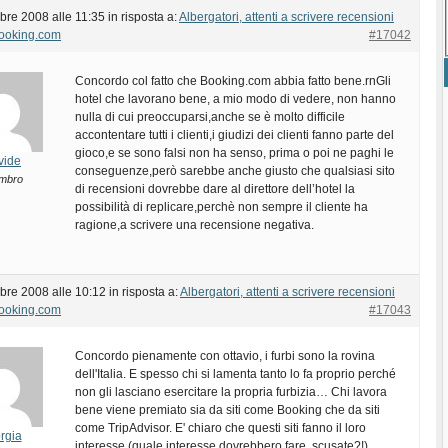
bre 2008 alle 11:35
in risposta a:
Albergatori, attenti a scrivere recensioni
Booking.com
#17042
Concordo col fatto che Booking.com abbia fatto bene.rnGli
hotel che lavorano bene, a mio modo di vedere, non hanno
nulla di cui preoccuparsi,anche se è molto difficile
accontentare tutti i clienti,i giudizi dei clienti fanno parte del
gioco,e se sono falsi non ha senso, prima o poi ne paghi le
vide
conseguenze,però sarebbe anche giusto che qualsiasi sito
mbro
di recensioni dovrebbe dare al direttore dell’hotel la
possibilità di replicare,perchè non sempre il cliente ha
ragione,a scrivere una recensione negativa.
bre 2008 alle 10:12
in risposta a:
Albergatori, attenti a scrivere recensioni
Booking.com
#17043
Concordo pienamente con ottavio, i furbi sono la rovina
dell'Italia. E spesso chi si lamenta tanto lo fa proprio perché
non gli lasciano esercitare la propria furbizia… Chi lavora
bene viene premiato sia da siti come Booking che da siti
come TripAdvisor. E' chiaro che questi siti fanno il loro
rgia
interesse (quale interesse dovrebbero fare, scusate?!).