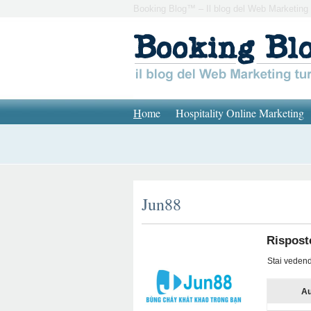
Booking Blog™ – Il blog del Web Marketing 
H
ome
Hospitality Online Marketing
Jun88
Rispost
Stai vedendo
Au