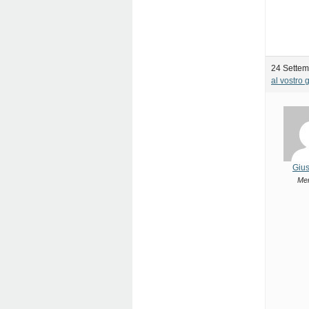
24 Settem
al vostro 
Giu
Me