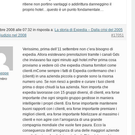
ritiene non portino vantaggi o addirittura danneggino il
proprio hotel…questo è un punto fondamentale…
bre 2008 alle 07:32
in risposta a:
La storia di Expedia – Dalla crisi del 2005
giudizio nel 2008
#17051
Verissimo, prima dell’11 settembre non c’era bisogno di
expedia. Allora esistevano prenotazioni tramite i canali Gds
che inviavano fax ogni minuto agli hotel.rnPer prima cosa
proviamo a vedere ciò che expedia chiama fornitori come
clienti.rnCome sempre i fatti di Expedia confermano che i
seppe
(clienti) in una azienda piccola o grande sono la risorsa
mbro
numero uno. Se non riesci a gestire e curare i tuoi clienti
prima o dopo chiudi la tua azienda. Non importa che
expedia lavorasse con 15 gruppi diversi, di clienti, era forse
importante che ogni singolo gruppo gestisse in maniera
intelligente i propri clienti. Era forse importante mantenere
buoni rapporti con i clienti, era forse importante premiare i
migliori clienti, era forse importante fidelizzare al massimo i
clienti e non agire con l’arroganza di una grande
compagnia mondiale che vuole fare paura. Ecco la
conseguenza dell’arroganza di una delle maggiori aziende