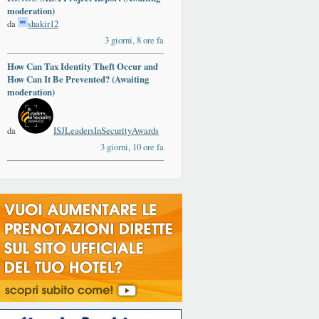
moderation)
da
shakir12
3 giorni, 8 ore fa
How Can Tax Identity Theft Occur and
How Can It Be Prevented? (Awaiting
moderation)
da
ISJLeadersInSecurityAwards
3 giorni, 10 ore fa