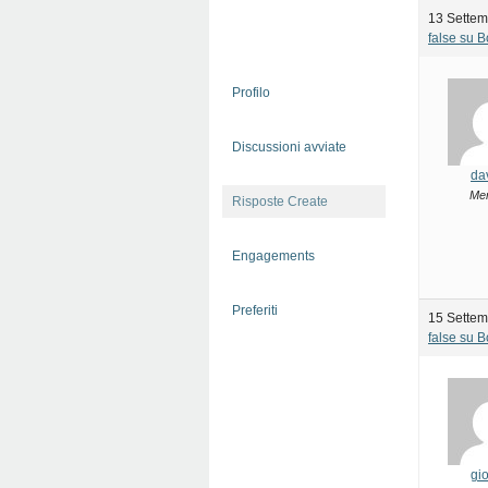
13 Settem
false su 
Profilo
Discussioni avviate
da
Me
Risposte Create
Engagements
Preferiti
15 Settem
false su 
gio