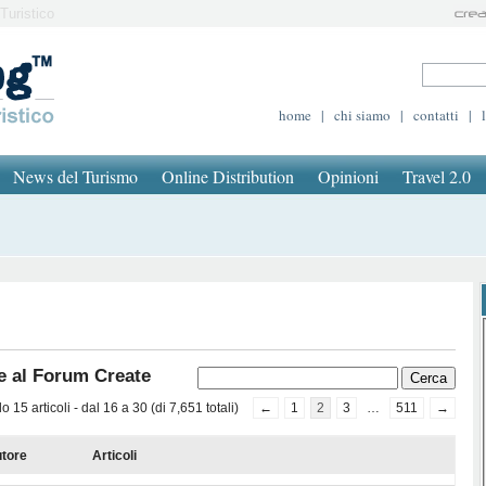
Turistico
home
|
chi siamo
|
contatti
|
News del Turismo
Online Distribution
Opinioni
Travel 2.0
e al Forum Create
 15 articoli - dal 16 a 30 (di 7,651 totali)
←
1
2
3
…
511
→
tore
Articoli