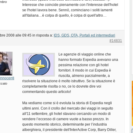
mbro
Interesse che coincide pienamente con l'interesse dell'hotel
se l'hotel lavora bene. Sennò, cominciano i soliti lamenti
all'italiana…è colpa di quello, è colpa di quell'altro…
bre 2008 alle 09:45
in risposta a:
IDS, GDS, OTA, Portali ed intermediari
#14831
Le agenzie di viaggio online che
hanno formato Expedia avevano una
pessima relazione con gli hotel
fornitori. Il modo in cui Expedia è
riuscita, almeno parzialmente, a
Innocenti
risolvere la situazione è molto istruttivo. Se la situazione è
ccato
completamente risolta o no, ce lo dovrete dire voi
commentando questo articolo!
Ma vediamo come si è evoluta la storia di Expedia negli
ultimi anni. Con il crollo del mercato dei viaggi in seguito
all'11 settembre, gli hotel stavano cercando un modo di
vendere l’eccesso di camere vuote a basso prezzo. In
questo momento storico, determinante per l’industria
alberghiera, il presidente dell'InterActive Corp, Barry Diller,