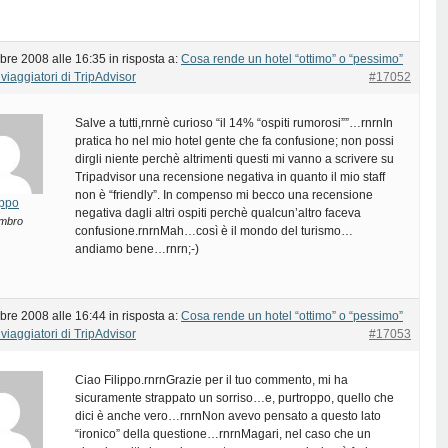
bre 2008 alle 16:35
in risposta a:
Cosa rende un hotel “ottimo” o “pessimo”
viaggiatori di TripAdvisor
#17052
Salve a tutti,rnrnè curioso “il 14% “ospiti rumorosi””…rnrnIn
pratica ho nel mio hotel gente che fa confusione; non possi
dirgli niente perchè altrimenti questi mi vanno a scrivere su
Tripadvisor una recensione negativa in quanto il mio staff
non è “friendly”. In compenso mi becco una recensione
lippo
negativa dagli altri ospiti perchè qualcun’altro faceva
mbro
confusione.rnrnMah…così è il mondo del turismo…
andiamo bene…rnrn;-)
bre 2008 alle 16:44
in risposta a:
Cosa rende un hotel “ottimo” o “pessimo”
viaggiatori di TripAdvisor
#17053
Ciao Filippo.rnrnGrazie per il tuo commento, mi ha
sicuramente strappato un sorriso…e, purtroppo, quello che
dici è anche vero…rnrnNon avevo pensato a questo lato
“ironico” della questione…rnrnMagari, nel caso che un