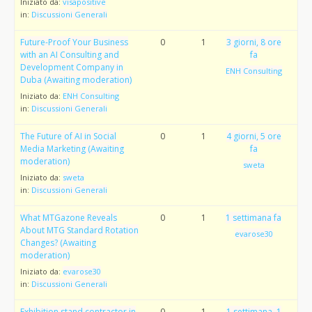
Iniziato da:
visapositive
in:
Discussioni Generali
Future-Proof Your Business
0
1
3 giorni, 8 ore
with an AI Consulting and
fa
Development Company in
ENH Consulting
Duba (Awaiting moderation)
Iniziato da:
ENH Consulting
in:
Discussioni Generali
The Future of AI in Social
0
1
4 giorni, 5 ore
Media Marketing (Awaiting
fa
moderation)
sweta
Iniziato da:
sweta
in:
Discussioni Generali
What MTGazone Reveals
0
1
1 settimana fa
About MTG Standard Rotation
evarose30
Changes? (Awaiting
moderation)
Iniziato da:
evarose30
in:
Discussioni Generali
Exhibition stand contractor in
0
1
1 settimana, 1