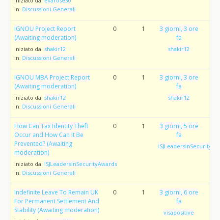
Iniziato da:
evarose30
in:
Discussioni Generali
IGNOU Project Report
0
1
3 giorni, 3 ore
(Awaiting moderation)
fa
Iniziato da:
shakir12
shakir12
in:
Discussioni Generali
IGNOU MBA Project Report
0
1
3 giorni, 3 ore
(Awaiting moderation)
fa
Iniziato da:
shakir12
shakir12
in:
Discussioni Generali
How Can Tax Identity Theft
0
1
3 giorni, 5 ore
Occur and How Can It Be
fa
Prevented? (Awaiting
ISJLeadersInSecurityAw
moderation)
Iniziato da:
ISJLeadersInSecurityAwards
in:
Discussioni Generali
Indefinite Leave To Remain UK
0
1
3 giorni, 6 ore
For Permanent Settlement And
fa
Stability (Awaiting moderation)
visapositive