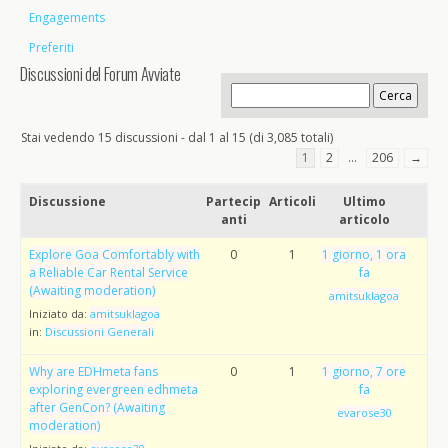
Engagements
Preferiti
Discussioni del Forum Avviate
Stai vedendo 15 discussioni - dal 1 al 15 (di 3,085 totali)
1
2
…
206
→
Discussione
Partecip
Articoli
Ultimo
anti
articolo
Explore Goa Comfortably with
0
1
1 giorno, 1 ora
a Reliable Car Rental Service
fa
(Awaiting moderation)
amitsuklagoa
Iniziato da:
amitsuklagoa
in:
Discussioni Generali
Why are EDHmeta fans
0
1
1 giorno, 7 ore
exploring evergreen edhmeta
fa
after GenCon? (Awaiting
evarose30
moderation)