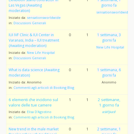
Las Vegas (Awaiting
giorno fa
moderation)
sensationsworldwide
Iniziato da:
sensationsworldwide
in:
Discussioni Generali
IUI IVF Clinic & IUI Center in
0
1
1 settimana, 3
Varanasi, India – IUI treatment
giorni fa
(Awaiting moderation)
New Life Hospital
Iniziato da:
New Life Hospital
in:
Discussioni Generali
What is data science (Awaiting
0
1
1 settimana, 6
moderation)
giorni fa
Iniziato da:
Anonimo
Anonimo
in:
Commenti agli articoli di Booking Blog
6 elementi che incidono sul
1
1
2 settimane,
valore delle tue camere
1 giorno fa
Iniziato da:
Elisa D’Agostino
askfjkasf
in:
Commenti agli articoli di Booking Blog
New trend in the male market
0
1
2 settimane, 1