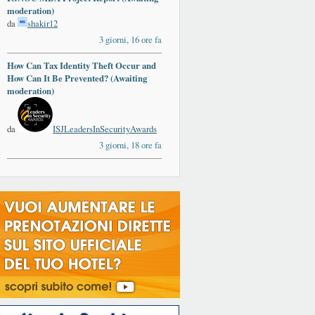
moderation)
da
shakir12
3 giorni, 16 ore fa
How Can Tax Identity Theft Occur and
How Can It Be Prevented? (Awaiting
moderation)
da
ISJLeadersInSecurityAwards
3 giorni, 18 ore fa