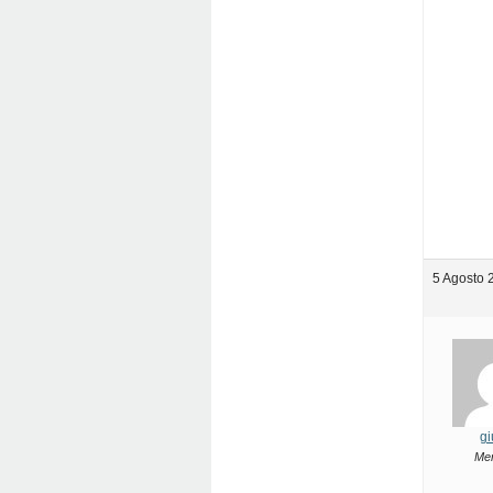
5 Agosto 
gi
Me