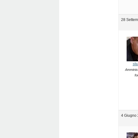
28 Settem
sfa
Amminist
fo
4 Giugno 