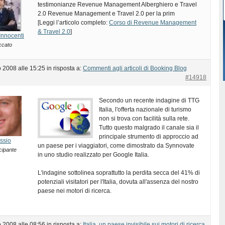
testimonianze Revenue Management Alberghiero e Travel
2.0 Revenue Management e Travel 2.0 per la prim
[Leggi l’articolo completo:
Corso di Revenue Management
& Travel 2.0
]
Innocenti
ccato
 2008 alle 15:25
in risposta a:
Commenti agli articoli di Booking Blog
#14918
Secondo un recente indagine di TTG
Italia, l'offerta nazionale di turismo
non si trova con facilità sulla rete.
Tutto questo malgrado il canale sia il
principale strumento di approccio ad
ssio
un paese per i viaggiatori, come dimostrato da Synnovate
cipante
in uno studio realizzato per Google Italia.
L'indagine sottolinea soprattutto la perdita secca del 41% di
potenziali visitatori per l'Italia, dovuta all'assenza del nostro
paese nei motori di ricerca.
 2008 alle 08:56
in risposta a:
Italia, un paese invisibile sui motori di ricerca