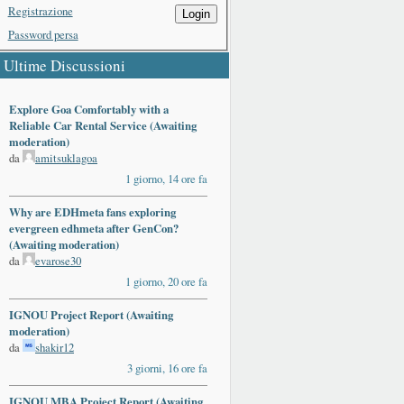
Registrazione
Login
Password persa
Ultime Discussioni
Explore Goa Comfortably with a
Reliable Car Rental Service (Awaiting
moderation)
da
amitsuklagoa
1 giorno, 14 ore fa
Why are EDHmeta fans exploring
evergreen edhmeta after GenCon?
(Awaiting moderation)
da
evarose30
1 giorno, 20 ore fa
IGNOU Project Report (Awaiting
moderation)
da
shakir12
3 giorni, 16 ore fa
IGNOU MBA Project Report (Awaiting