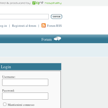
log-in
|
Registrati al forum
|
Forum RSS
Forum
Login
Username:
Password:
Mantienimi connesso