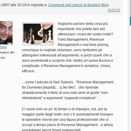
 2007 alle 10:19
in risposta a:
Commenti agli articoli di Booking Blog
#15235
Vogliamo parlare della cosa più
importante che potete fare per
ottimizzare i ricavi del vostro hotel?
Yield Management, Revenue
Management o real-time pricing,
rinel
comunque lo vogliate chiamare, sono tantissimi gli
ratore del
albergatori interessati all'argomento, e pochi quelli che si
rum
sono avventurati a scoprire che -dietro un’aurea tecnica e
complicata- il Revenue Management è semplice, chiaro,
efficace…
…come l’articolo di Neil Salerno, “Revenue Management
for Dummies [stupidi]… (Like Me)”, che riprende
simpaticamente il titolo di una nota serie di guide “non-
intimidatorie” a argomenti “supposti-complessi”…
Ci vuole solo un po' di tempo e di impegno, ma, per la
maggior parte degli hotel, non c’è assolutamente bisogno
di spendere risorse per una figura professionale che si
occupi a tempo pieno di Revenue Management…e allora,
procediamo senza timori reverenziali…