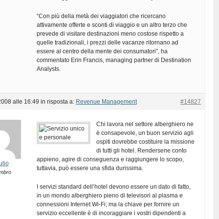
“Con più della metà dei viaggiatori che ricercano
attivamente offerte e sconti di viaggio e un altro terzo che
prevede di visitare destinazioni meno costose rispetto a
quelle tradizionali, i prezzi delle vacanze ritornano ad
essere al centro della mente dei consumatori”, ha
commentato Erin Francis, managing partner di Destination
Analysts.
2008 alle 16:49
in risposta a:
Revenue Management
#14827
Chi lavora nel settore alberghiero ne
è consapevole, un buon servizio agli
ospiti dovrebbe costituire la missione
di tutti gli hotel. Rendersene conto
appieno, agire di conseguenza e raggiungere lo scopo,
ulio
tuttavia, può essere una sfida durissima.
mbro
I servizi standard dell’hotel devono essere un dato di fatto,
in un mondo alberghiero pieno di televisori al plasma e
connessioni Internet Wi-Fi; ma la chiave per fornire un
servizio eccellente è di incoraggiare i vostri dipendenti a