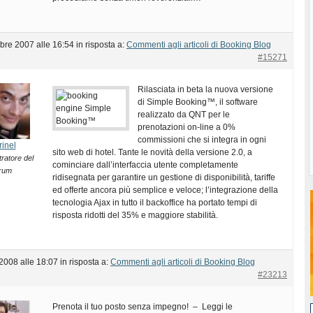
bre 2007 alle 16:54
in risposta a:
Commenti agli articoli di Booking Blog
#15271
Rilasciata in beta la nuova versione
di Simple Booking™, il software
realizzato da QNT per le
prenotazioni on-line a 0%
commissioni che si integra in ogni
rinel
sito web di hotel. Tante le novità della versione 2.0, a
ratore del
cominciare dall’interfaccia utente completamente
rum
ridisegnata per garantire un gestione di disponibilità, tariffe
ed offerte ancora più semplice e veloce; l’integrazione della
tecnologia Ajax in tutto il backoffice ha portato tempi di
risposta ridotti del 35% e maggiore stabilità.
2008 alle 18:07
in risposta a:
Commenti agli articoli di Booking Blog
#23213
Prenota il tuo posto senza impegno! – Leggi le