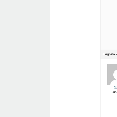
8 Agosto 
gi
Me