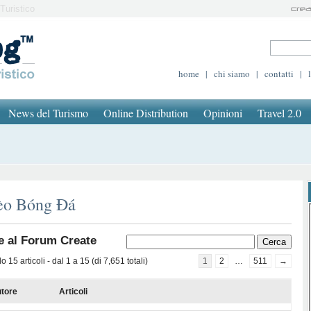
Turistico
home
|
chi siamo
|
contatti
|
News del Turismo
Online Distribution
Opinioni
Travel 2.0
èo Bóng Đá
e al Forum Create
 15 articoli - dal 1 a 15 (di 7,651 totali)
1
2
…
511
→
tore
Articoli