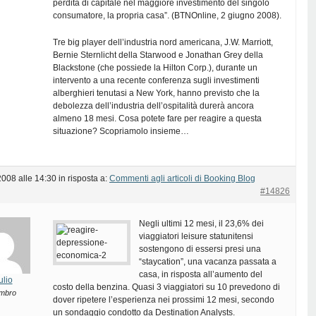
perdita di capitale nel maggiore investimento del singolo
consumatore, la propria casa”. (BTNOnline, 2 giugno 2008).
Tre big player dell’industria nord americana, J.W. Marriott,
Bernie Sternlicht della Starwood e Jonathan Grey della
Blackstone (che possiede la Hilton Corp.), durante un
intervento a una recente conferenza sugli investimenti
alberghieri tenutasi a New York, hanno previsto che la
debolezza dell’industria dell’ospitalità durerà ancora
almeno 18 mesi. Cosa potete fare per reagire a questa
situazione? Scopriamolo insieme…
2008 alle 14:30
in risposta a:
Commenti agli articoli di Booking Blog
#14826
Negli ultimi 12 mesi, il 23,6% dei
viaggiatori leisure statunitensi
sostengono di essersi presi una
“staycation”, una vacanza passata a
casa, in risposta all’aumento del
ulio
costo della benzina. Quasi 3 viaggiatori su 10 prevedono di
mbro
dover ripetere l’esperienza nei prossimi 12 mesi, secondo
un sondaggio condotto da Destination Analysts.