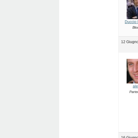
Duccio 
Blo
12 Giugno
ale
Parte
16 Giugno