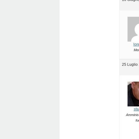
lor
Me
25 Luglio
sfa
Amminist
fo