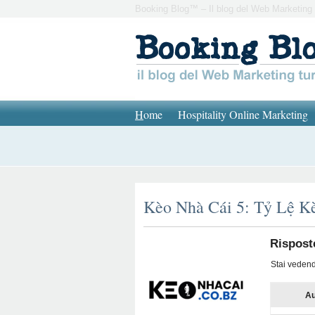
Booking Blog™ – Il blog del Web Marketing 
H
ome
Hospitality Online Marketing
Kèo Nhà Cái 5: Tỷ Lệ K
Rispost
Stai vedendo
Au