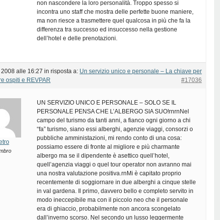
non nascondere la loro personalità. Troppo spesso si
incontra uno staff che mostra delle perfette buone maniere,
ma non riesce a trasmettere quel qualcosa in più che fa la
differenza tra successo ed insuccesso nella gestione
dell’hotel e delle prenotazioni.
 2008 alle 16:27
in risposta a:
Un servizio unico e personale – La chiave per
re ospiti e REVPAR
#17036
UN SERVIZIO UNICO E PERSONALE – SOLO SE IL
PERSONALE PENSA CHE L’ALBERGO SIA SUO!rnrnNel
campo del turismo da tanti anni, a fianco ogni giorno a chi
“fa” turismo, siano essi alberghi, agenzie viaggi, consorzi o
pubbliche amministazioni, mi rendo conto di una cosa:
etro
possiamo essere di fronte al migliore e più charmante
mbro
albergo ma se il dipendente è asettico quell’hotel,
quell’agenzia viaggi o quel tour operator non avranno mai
una nostra valutazione positiva.rnMi è capitato proprio
recentemente di soggiornare in due alberghi a cinque stelle
in val gardena. Il primo, davvero bello e completo servito in
modo ineccepibile ma con il piccolo neo che il personale
era di ghiaccio, probabilmente non ancora scongelato
dall’inverno scorso. Nel secondo un lusso leggermente