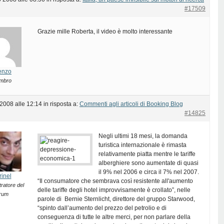
#17509
Grazie mille Roberta, il video è molto interessante
enzo
mbro
 2008 alle 12:14
in risposta a:
Commenti agli articoli di Booking Blog
#14825
Negli ultimi 18 mesi, la domanda
turistica internazionale è rimasta
relativamente piatta mentre le tariffe
alberghiere sono aumentate di quasi
il 9% nel 2006 e circa il 7% nel 2007.
rinel
“Il consumatore che sembrava così resistente all'aumento
ratore del
delle tariffe degli hotel improvvisamente è crollato”, nelle
rum
parole di Bernie Sternlicht, direttore del gruppo Starwood,
“spinto dall’aumento del prezzo del petrolio e di
conseguenza di tutte le altre merci, per non parlare della