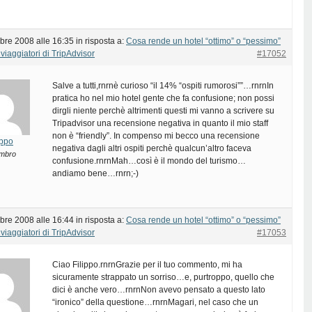
bre 2008 alle 16:35
in risposta a:
Cosa rende un hotel “ottimo” o “pessimo”
viaggiatori di TripAdvisor
#17052
Salve a tutti,rnrnè curioso “il 14% “ospiti rumorosi””…rnrnIn
pratica ho nel mio hotel gente che fa confusione; non possi
dirgli niente perchè altrimenti questi mi vanno a scrivere su
Tripadvisor una recensione negativa in quanto il mio staff
non è “friendly”. In compenso mi becco una recensione
lippo
negativa dagli altri ospiti perchè qualcun’altro faceva
mbro
confusione.rnrnMah…così è il mondo del turismo…
andiamo bene…rnrn;-)
bre 2008 alle 16:44
in risposta a:
Cosa rende un hotel “ottimo” o “pessimo”
viaggiatori di TripAdvisor
#17053
Ciao Filippo.rnrnGrazie per il tuo commento, mi ha
sicuramente strappato un sorriso…e, purtroppo, quello che
dici è anche vero…rnrnNon avevo pensato a questo lato
“ironico” della questione…rnrnMagari, nel caso che un