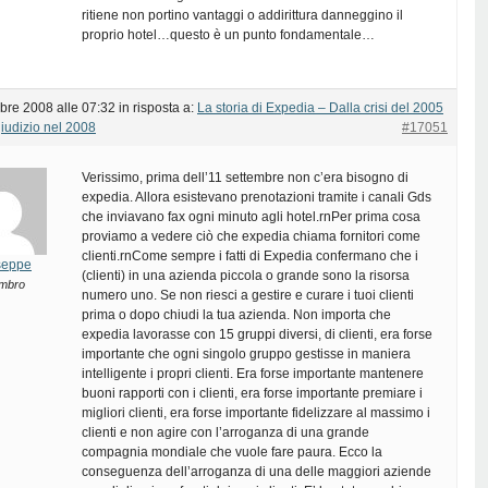
ritiene non portino vantaggi o addirittura danneggino il
proprio hotel…questo è un punto fondamentale…
bre 2008 alle 07:32
in risposta a:
La storia di Expedia – Dalla crisi del 2005
giudizio nel 2008
#17051
Verissimo, prima dell’11 settembre non c’era bisogno di
expedia. Allora esistevano prenotazioni tramite i canali Gds
che inviavano fax ogni minuto agli hotel.rnPer prima cosa
proviamo a vedere ciò che expedia chiama fornitori come
clienti.rnCome sempre i fatti di Expedia confermano che i
seppe
(clienti) in una azienda piccola o grande sono la risorsa
mbro
numero uno. Se non riesci a gestire e curare i tuoi clienti
prima o dopo chiudi la tua azienda. Non importa che
expedia lavorasse con 15 gruppi diversi, di clienti, era forse
importante che ogni singolo gruppo gestisse in maniera
intelligente i propri clienti. Era forse importante mantenere
buoni rapporti con i clienti, era forse importante premiare i
migliori clienti, era forse importante fidelizzare al massimo i
clienti e non agire con l’arroganza di una grande
compagnia mondiale che vuole fare paura. Ecco la
conseguenza dell’arroganza di una delle maggiori aziende