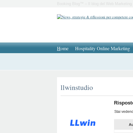
Booking Blog™ – Il blog del Web Marketing 
H
ome
Hospitality Online Marketing
llwinstudio
Rispost
Stai vedendo
Au