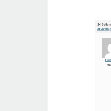
24 Settem
al vostro 
Giu
Me