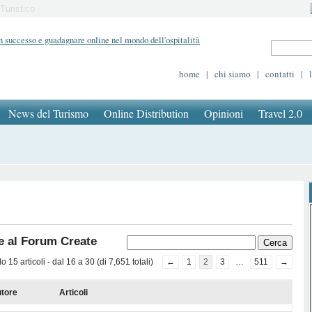
Turistico
home
|
chi siamo
|
contatti
|
News del Turismo
Online Distribution
Opinioni
Travel 2.0
e al Forum Create
 15 articoli - dal 16 a 30 (di 7,651 totali)
←
1
2
3
…
511
→
tore
Articoli