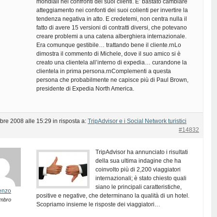
mondiali nei confronti dei suoi clienti. E’ bastato cambiare
atteggiamento nei confonti dei suoi colienti per invertire la
tendenza negativa in atto. E credetemi, non centra nulla il
fatto di avere 15 versioni di contratti diversi, che potevano
creare problemi a una catena alberghiera internazionale.
Era comunque gestibile… trattando bene il cliente.rnLo
dimostra il commento di Michele, dove il suo amico si è
creato una clientela all’interno di expedia… curandone la
clientela in prima persona.rnComplementi a questa
persona che probabilmente ne capisce più di Paul Brown,
presidente di Expedia North America.
bre 2008 alle 15:29
in risposta a:
TripAdvisor e i Social Network turistici
#14832
TripAdvisor ha annunciato i risultati
della sua ultima indagine che ha
coinvolto più di 2,200 viaggiatori
internazionali; è stato chiesto quali
siano le principali caratteristiche,
enzo
positive e negative, che determinano la qualità di un hotel.
mbro
Scopriamo insieme le risposte dei viaggiatori…