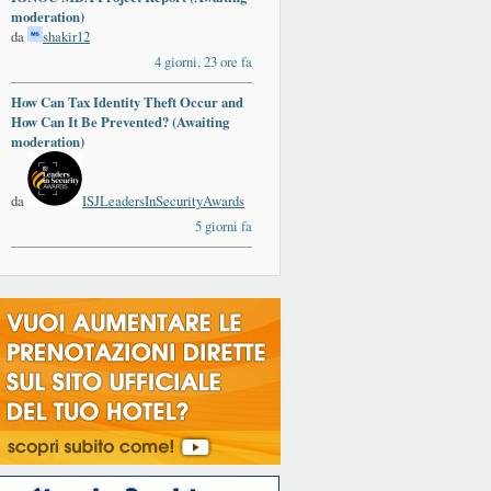
moderation)
da
shakir12
4 giorni, 23 ore fa
How Can Tax Identity Theft Occur and
How Can It Be Prevented? (Awaiting
moderation)
da
ISJLeadersInSecurityAwards
5 giorni fa