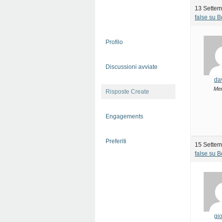
13 Settem
false su 
Profilo
Discussioni avviate
da
Me
Risposte Create
Engagements
Preferiti
15 Settem
false su 
gio