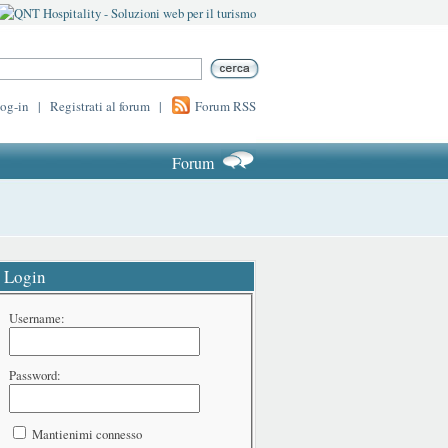
log-in
|
Registrati al forum
|
Forum RSS
Forum
Login
Username:
Password:
Mantienimi connesso