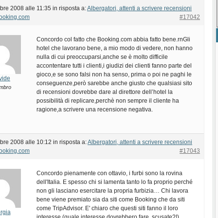
bre 2008 alle 11:35
in risposta a:
Albergatori, attenti a scrivere recensioni
Booking.com
#17042
Concordo col fatto che Booking.com abbia fatto bene.rnGli
hotel che lavorano bene, a mio modo di vedere, non hanno
nulla di cui preoccuparsi,anche se è molto difficile
accontentare tutti i clienti,i giudizi dei clienti fanno parte del
gioco,e se sono falsi non ha senso, prima o poi ne paghi le
vide
conseguenze,però sarebbe anche giusto che qualsiasi sito
mbro
di recensioni dovrebbe dare al direttore dell’hotel la
possibilità di replicare,perchè non sempre il cliente ha
ragione,a scrivere una recensione negativa.
bre 2008 alle 10:12
in risposta a:
Albergatori, attenti a scrivere recensioni
Booking.com
#17043
Concordo pienamente con ottavio, i furbi sono la rovina
dell'Italia. E spesso chi si lamenta tanto lo fa proprio perché
non gli lasciano esercitare la propria furbizia… Chi lavora
bene viene premiato sia da siti come Booking che da siti
come TripAdvisor. E' chiaro che questi siti fanno il loro
rgia
interesse (quale interesse dovrebbero fare, scusate?!).