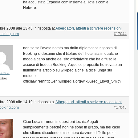
ha acquistato Expedia.com insieme a Hotels.com e
Hotwire.
bre 2008 alle 13:48
in risposta a:
Albergatori, attenti a scrivere recensioni
Booking.com
#17044
non so se l’avete notato ma dalla diplomatica risposta di
Booking si desume che il titolare dell’hotel sia in qualche
modo a capo anche del sito officialwire che ha diffuso le
accuse di frode a Booking. A questo proposito ho trovato un
illuminante articolo su wikipedia che la dice lunga sui
cesca
metodi di
mbro
officialwirernhttp://en.wikipedia.org/wiki/Greg_Lloyd_Smith
bre 2008 alle 14:19
in risposta a:
Albergatori, attenti a scrivere recensioni
Booking.com
#17045
Ciao Luca,rnrnnon in questioni tecnico/legali
semplicemente perché non ne sono in grado, ma nel caso
che stiamo discutendo mi sembra davvero difficile poter