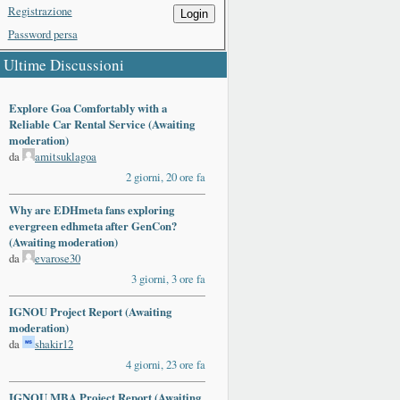
Registrazione
Login
Password persa
Ultime Discussioni
Explore Goa Comfortably with a
Reliable Car Rental Service (Awaiting
moderation)
da
amitsuklagoa
2 giorni, 20 ore fa
Why are EDHmeta fans exploring
evergreen edhmeta after GenCon?
(Awaiting moderation)
da
evarose30
3 giorni, 3 ore fa
IGNOU Project Report (Awaiting
moderation)
da
shakir12
4 giorni, 23 ore fa
IGNOU MBA Project Report (Awaiting