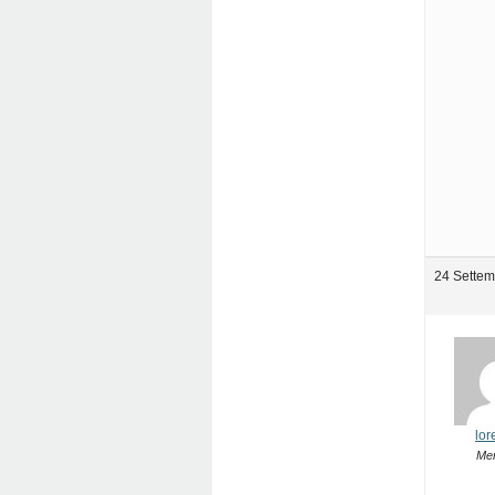
24 Settem
lor
Me