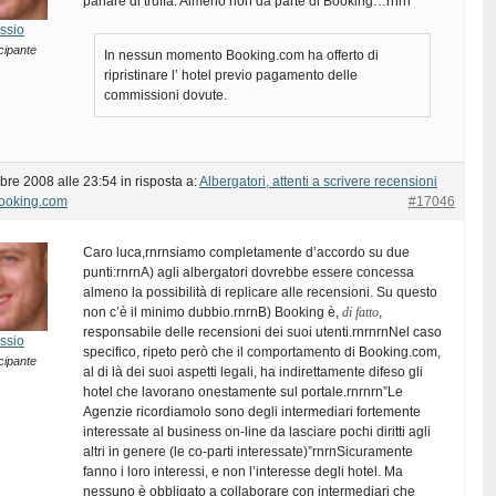
parlare di truffa. Almeno non da parte di Booking…rnrn
ssio
cipante
In nessun momento Booking.com ha offerto di
ripristinare l’ hotel previo pagamento delle
commissioni dovute.
bre 2008 alle 23:54
in risposta a:
Albergatori, attenti a scrivere recensioni
Booking.com
#17046
Caro luca,rnrnsiamo completamente d’accordo su due
punti:rnrnA) agli albergatori dovrebbe essere concessa
almeno la possibilità di replicare alle recensioni. Su questo
non c’è il minimo dubbio.rnrnB) Booking è,
di fatto
,
responsabile delle recensioni dei suoi utenti.rnrnrnNel caso
ssio
specifico, ripeto però che il comportamento di Booking.com,
cipante
al di là dei suoi aspetti legali, ha indirettamente difeso gli
hotel che lavorano onestamente sul portale.rnrnrn”Le
Agenzie ricordiamolo sono degli intermediari fortemente
interessate al business on-line da lasciare pochi diritti agli
altri in genere (le co-parti interessate)”rnrnSicuramente
fanno i loro interessi, e non l’interesse degli hotel. Ma
nessuno è obbligato a collaborare con intermediari che