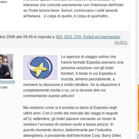
mbro
Interesse che coincide pienamente con l'interesse dell'hotel
se l'hotel lavora bene. Sennò, cominciano i soliti lamenti
all'italiana…è colpa di quello, è colpa di quell'altro…
bre 2008 alle 09:45
in risposta a:
IDS, GDS, OTA, Portali ed intermediari
#14831
Le agenzie di viaggio online che
hanno formato Expedia avevano una
pessima relazione con gli hotel
fornitori. Il modo in cui Expedia è
riuscita, almeno parzialmente, a
Innocenti
risolvere la situazione è molto istruttivo. Se la situazione è
ccato
completamente risolta o no, ce lo dovrete dire voi
commentando questo articolo!
Ma vediamo come si è evoluta la storia di Expedia negli
ultimi anni. Con il crollo del mercato dei viaggi in seguito
all'11 settembre, gli hotel stavano cercando un modo di
vendere l’eccesso di camere vuote a basso prezzo. In
questo momento storico, determinante per l’industria
alberghiera, il presidente dell'InterActive Corp, Barry Diller,