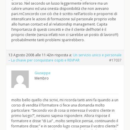
scorso. Nel secondo un lusso leggermente inferiore ma un
calore umano ed una onesta disponibilità che non avevano
pari.rnConcordo con ciò che è scritto nell’articolo e proporrei di
intensificare le azioni di formazione sul personale proprio volte
allo human contact ed al relationship management. Capita
l’importanza di questi concetti e che il cliente dell’hotel è il
proprio cliente (senza infatti non ci sarebbe un posto di lavoro!!!)
probabilmente tanti problemi sparirebbero.
13 Agosto 2008 alle 11:42
in risposta a:
Un servizio unico e personale
– La chiave per conquistare ospiti e REVPAR
#17037
Giuseppe
Membro
molto bello quello che scrivi, mi ricorda tanti anni fa quando a un
corso di vendita il formatore ci fece una domanda molto
particolare: “Secondo voi di cosa si interessa il vostro cliente in
primo luogo?”, nessuno sapeva rispondere. Allora rispose il
formatore e disse “di Lui” , molto semplice pensai, continuando il
formatore disse:” e in secondo lugo cosa pensa il vostro cliente?”