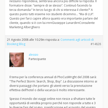
nessuno rispondeva, sembrava ancora più difficile la risposta. Il
formatore disse: “sempre di se stesso”. Continuò facendo la
terza domanda:” In terzo luogo di chi si interessa il cliente?” A
questo punto tutti insieme noi studenti dicemmo… “Ma di LUI”.
Questo per farci capire allora quanto era importante parlare del
cliente, quando si è con lui.rnrnGiuseppe LunardirnConsulente
Marketing Alberghiero
21 Agosto 2008 alle 10:29
in risposta a:
Commenti agli articoli di
Booking Blog
#14828
alessio
Partecipante
Il tema per la conferenza annual di PhoCusWright del 2008 sarà:
"The Perfect Storm: Search, Shop, Buy". La discussione intorno ai
diversi passaggi che portano gli utenti verso la prenotazione
effettiva dell’hotel o della vacanza è molto interessante.
Spesso il mondo dei viaggi online non riesce a sfruttare tutte le
opportunità di vendita proprio perché non risponde a tutte e 3
le diverse fasi del sogno, pianificazione ed acquisto del viaggio.