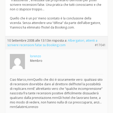
"fraudolente", effettuate dal proprietario dell’hotel per poter
scrivere recensioni false. Una pratica che tutti conosciamo e che
non ci stupisce troppo…
Quello che è un po’ meno scontato è la conclusione della
vicenda. Senza attendere una “difesa” da parte dell’albergatore,
Yiannios ha eliminato l’hotel da Booking.com.
10 Settembre 2008 alle 13:13
in risposta a:
Albergatori, attenti a
scrivere recensioni false su Booking.com
#17041
lorenzo
Membro
Ciao Marco,rnrnQuello che dici è sicuramente vero: qualsiasi sito
di recensioni dovrebbe dare al direttore dell’hotel la possibilità
di replicare.rnrnE’ altrettanto vero che “qualche incomprensione”
nascosta fra tante recensioni positive difficilmente dissuaderà
qualcuno dalla prenotazione.rnrnGli hotel che lavorano bene, a
mio modo di vedere, non hanno nulla di cui preoccuparsi, anzi…
rnrnSalutirnLorenzo