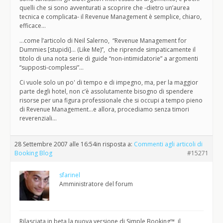
quelli che si sono avventurati a scoprire che -dietro un’aurea
tecnica e complicata- il Revenue Management è semplice, chiaro,
efficace…
…come l’articolo di Neil Salerno, “Revenue Management for
Dummies [stupidi]… (Like Me)”, che riprende simpaticamente il
titolo di una nota serie di guide “non-intimidatorie” a argomenti
“supposti-complessi”…
Ci vuole solo un po' di tempo e di impegno, ma, per la maggior
parte degli hotel, non c’è assolutamente bisogno di spendere
risorse per una figura professionale che si occupi a tempo pieno
di Revenue Management…e allora, procediamo senza timori
reverenziali…
28 Settembre 2007 alle 16:54
in risposta a:
Commenti agli articoli di
Booking Blog
#15271
sfarinel
Amministratore del forum
Rilasciata in beta la nuova versione di Simple Booking™, il