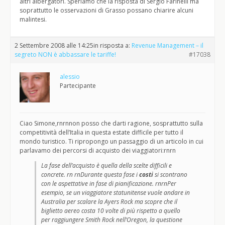
altri albergatori. Speriamo che la risposta di Sergio Farinelli ma
soprattutto le osservazioni di Grasso possano chiarire alcuni
malintesi.
2 Settembre 2008 alle 14:25
in risposta a:
Revenue Management – il
segreto NON è abbassare le tariffe!
#17038
alessio
Partecipante
Ciao Simone,rnrnnon posso che darti ragione, sosprattutto sulla
competitività dell’Italia in questa estate difficile per tutto il
mondo turistico. Ti ripropongo un passaggio di un articolo in cui
parlavamo dei percorsi di acquisto dei viaggiatori:rnrn
La fase dell’acquisto è quella della scelte difficili e
concrete. rn rnDurante questa fase i
costi
si scontrano
con le aspettative in fase di pianificazione. rnrnPer
esempio, se un viaggiatore statunitense vuole andare in
Australia per scalare la Ayers Rock ma scopre che il
biglietto aereo costa 10 volte di più rispetto a quello
per raggiungere Smith Rock nell’Oregon, la questione