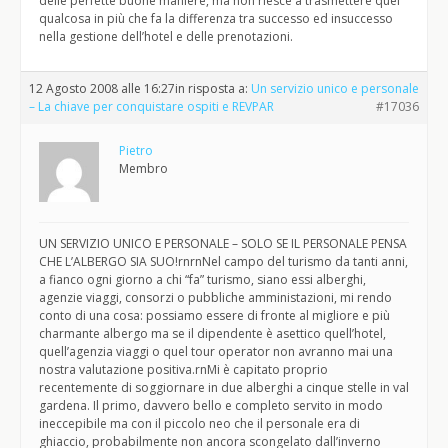
delle perfette buone maniere, ma non riesce a trasmettere quel
qualcosa in più che fa la differenza tra successo ed insuccesso
nella gestione dell’hotel e delle prenotazioni.
12 Agosto 2008 alle 16:27
in risposta a:
Un servizio unico e personale
– La chiave per conquistare ospiti e REVPAR
#17036
Pietro
Membro
UN SERVIZIO UNICO E PERSONALE – SOLO SE IL PERSONALE PENSA
CHE L’ALBERGO SIA SUO!rnrnNel campo del turismo da tanti anni,
a fianco ogni giorno a chi “fa” turismo, siano essi alberghi,
agenzie viaggi, consorzi o pubbliche amministazioni, mi rendo
conto di una cosa: possiamo essere di fronte al migliore e più
charmante albergo ma se il dipendente è asettico quell’hotel,
quell’agenzia viaggi o quel tour operator non avranno mai una
nostra valutazione positiva.rnMi è capitato proprio
recentemente di soggiornare in due alberghi a cinque stelle in val
gardena. Il primo, davvero bello e completo servito in modo
ineccepibile ma con il piccolo neo che il personale era di
ghiaccio, probabilmente non ancora scongelato dall’inverno