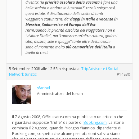
diventa: “la
priorità assoluta della vacanza
è fare una
bella scalata o andare in Australia?”.rnrnSi spiega così,
quest’estate, il dirottamento delle scelte di tanti
viaggiatori statunitensi da
viaggi in Italia a vacanze in
Messico, Sudamerica ed Europa dell’Est
.
rnrnQuando la priorità assoluta del viaggiatore non è
“visitare l’Italia”, ma “conoscere un’altra cultura, godersi
cibo, musica, sole e spiagge” tante altre destinazioni
sono al momento molto
più competitive dell’Italia
a
livello di costi.
5 Settembre 2008 alle 12:53
in risposta a:
TripAdvisor e i Social
Network turistici
#14830
sfarinel
Amministratore del forum
Il 7 Agosto 2008, Officialwire.com ha pubblicato un articolo che
riguardava supposte “truffe” da parte di
Booking.com
. La Storia
comincia il 2 Agosto, quando Yiorgos Yiannios, dipendente di
Booking.com, sospetta che alcune prenotazioni sul sito siano