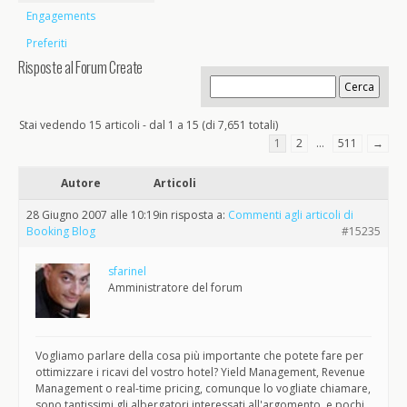
Engagements
Preferiti
Risposte al Forum Create
Stai vedendo 15 articoli - dal 1 a 15 (di 7,651 totali)
1
2
…
511
→
Autore
Articoli
28 Giugno 2007 alle 10:19
in risposta a:
Commenti agli articoli di
Booking Blog
#15235
sfarinel
Amministratore del forum
Vogliamo parlare della cosa più importante che potete fare per
ottimizzare i ricavi del vostro hotel? Yield Management, Revenue
Management o real-time pricing, comunque lo vogliate chiamare,
sono tantissimi gli albergatori interessati all'argomento, e pochi