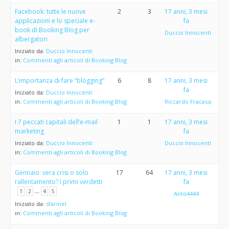
Facebook: tutte le nuove
2
3
17 anni, 3 mesi
applicazioni e lo speciale e-
fa
book di Booking Blog per
Duccio Innocenti
albergatori
Iniziato da:
Duccio Innocenti
in:
Commenti agli articoli di Booking Blog
L’importanza di fare “blogging”
6
8
17 anni, 3 mesi
fa
Iniziato da:
Duccio Innocenti
in:
Commenti agli articoli di Booking Blog
Riccardo Fracassi
I 7 peccati capitali dell’e-mail
1
1
17 anni, 3 mesi
marketing
fa
Iniziato da:
Duccio Innocenti
Duccio Innocenti
in:
Commenti agli articoli di Booking Blog
Gennaio: vera crisi o solo
17
64
17 anni, 3 mesi
rallentamento? I primi verdetti
fa
…
1
2
4
5
Anto4444
Iniziato da:
sfarinel
in:
Commenti agli articoli di Booking Blog