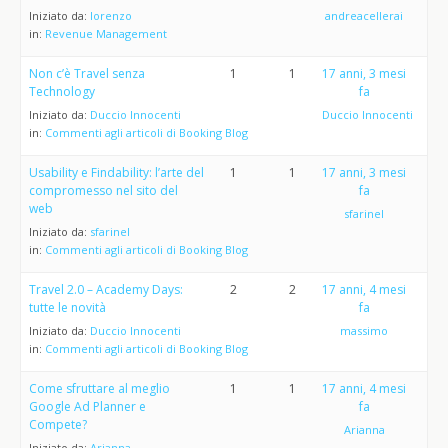
Iniziato da:
lorenzo
andreacellerai
in:
Revenue Management
Non c’è Travel senza
1
1
17 anni, 3 mesi
Technology
fa
Iniziato da:
Duccio Innocenti
Duccio Innocenti
in:
Commenti agli articoli di Booking Blog
Usability e Findability: l’arte del
1
1
17 anni, 3 mesi
compromesso nel sito del
fa
web
sfarinel
Iniziato da:
sfarinel
in:
Commenti agli articoli di Booking Blog
Travel 2.0 – Academy Days:
2
2
17 anni, 4 mesi
tutte le novità
fa
Iniziato da:
Duccio Innocenti
massimo
in:
Commenti agli articoli di Booking Blog
Come sfruttare al meglio
1
1
17 anni, 4 mesi
Google Ad Planner e
fa
Compete?
Arianna
Iniziato da:
Arianna