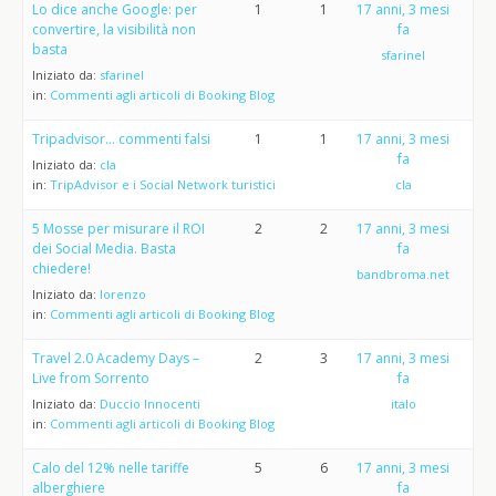
Lo dice anche Google: per
1
1
17 anni, 3 mesi
convertire, la visibilità non
fa
basta
sfarinel
Iniziato da:
sfarinel
in:
Commenti agli articoli di Booking Blog
Tripadvisor… commenti falsi
1
1
17 anni, 3 mesi
fa
Iniziato da:
cla
in:
TripAdvisor e i Social Network turistici
cla
5 Mosse per misurare il ROI
2
2
17 anni, 3 mesi
dei Social Media. Basta
fa
chiedere!
bandbroma.net
Iniziato da:
lorenzo
in:
Commenti agli articoli di Booking Blog
Travel 2.0 Academy Days –
2
3
17 anni, 3 mesi
Live from Sorrento
fa
Iniziato da:
Duccio Innocenti
italo
in:
Commenti agli articoli di Booking Blog
Calo del 12% nelle tariffe
5
6
17 anni, 3 mesi
alberghiere
fa