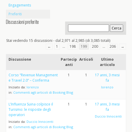
Engagements
Preferiti
Discussioni preferite
Stai vedendo 15 discussioni - dal 2,971 al 2,985 (di 3,085 totali)
←
1
…
198
199
200
…
206
→
Discussione
Partecip
Articoli
Ultimo
anti
articolo
Corso “Revenue Management
1
1
17 anni, 3 mesi
e Travel 2.0” – Conferma
fa
Iniziato da:
lorenzo
lorenzo
in:
Commenti agli articoli di Booking Blog
L’Influenza Suina colpisce il
1
1
17 anni, 3 mesi
Turismo: le risposte degli
fa
operatori
Duccio Innocenti
Iniziato da:
Duccio Innocenti
in:
Commenti agli articoli di Booking Blog