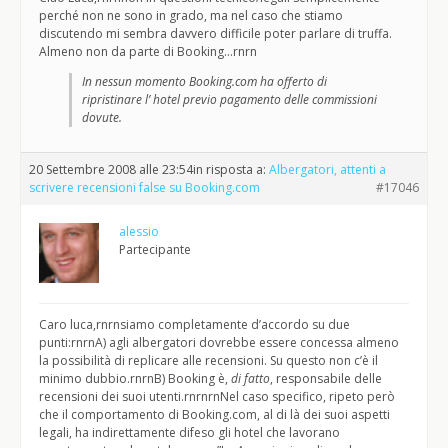
perché non ne sono in grado, ma nel caso che stiamo
discutendo mi sembra davvero difficile poter parlare di truffa.
Almeno non da parte di Booking…rnrn
In nessun momento Booking.com ha offerto di
ripristinare l’ hotel previo pagamento delle commissioni
dovute.
20 Settembre 2008 alle 23:54
in risposta a:
Albergatori, attenti a
scrivere recensioni false su Booking.com
#17046
alessio
Partecipante
Caro luca,rnrnsiamo completamente d’accordo su due
punti:rnrnA) agli albergatori dovrebbe essere concessa almeno
la possibilità di replicare alle recensioni. Su questo non c’è il
minimo dubbio.rnrnB) Booking è,
di fatto
, responsabile delle
recensioni dei suoi utenti.rnrnrnNel caso specifico, ripeto però
che il comportamento di Booking.com, al di là dei suoi aspetti
legali, ha indirettamente difeso gli hotel che lavorano