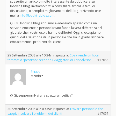
suggerito un articolo molto interessante da pubblicare su
Booking Blog. Invitiamo tutti a consigliare articoli e temi di
discussione, o semplici miglioramenti del blog, scrivendo un’e-
mail a
info@bookingblog.com
.
Qui su Booking Blog abbiamo evidenziato spesso come un
servizio efficiente e personalizzato faccia la vera differenza nel
giudizio che i vostri ospiti hanno dell’hotel. Oggi ci occupiamo
quindi della selezione di un personale che sia in grado risolvere
efficacemente i problemi dei clienti.
29 Settembre 2008 alle 10:34
in risposta a:
Cosa rende un hotel
“ottimo” o “pessimo” secondo i viaggiatori di TripAdvisor
#17055
filippo
Membro
@ GiuseppernrnHai una struttura ricettiva?
30 Settembre 2008 alle 09:35
in risposta a:
Trovare personale che
sappia risolvere i problemi dei clienti
#17057