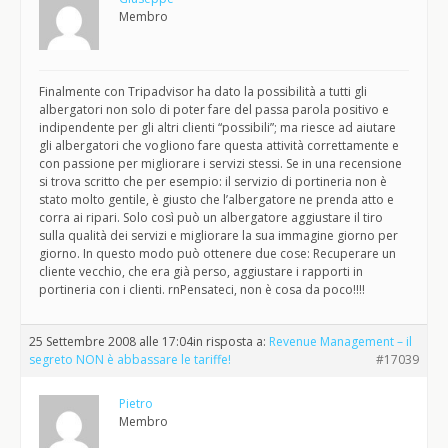
Membro
Finalmente con Tripadvisor ha dato la possibilità a tutti gli
albergatori non solo di poter fare del passa parola positivo e
indipendente per gli altri clienti “possibili”; ma riesce ad aiutare
gli albergatori che vogliono fare questa attività correttamente e
con passione per migliorare i servizi stessi. Se in una recensione
si trova scritto che per esempio: il servizio di portineria non è
stato molto gentile, è giusto che l’albergatore ne prenda atto e
corra ai ripari. Solo così può un albergatore aggiustare il tiro
sulla qualità dei servizi e migliorare la sua immagine giorno per
giorno. In questo modo può ottenere due cose: Recuperare un
cliente vecchio, che era già perso, aggiustare i rapporti in
portineria con i clienti. rnPensateci, non è cosa da poco!!!!
25 Settembre 2008 alle 17:04
in risposta a:
Revenue Management – il
segreto NON è abbassare le tariffe!
#17039
Pietro
Membro