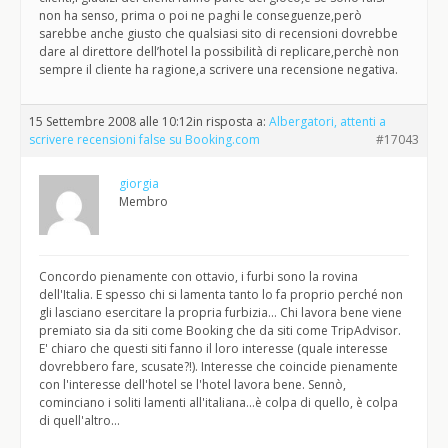
non ha senso, prima o poi ne paghi le conseguenze,però
sarebbe anche giusto che qualsiasi sito di recensioni dovrebbe
dare al direttore dell’hotel la possibilità di replicare,perchè non
sempre il cliente ha ragione,a scrivere una recensione negativa.
15 Settembre 2008 alle 10:12
in risposta a:
Albergatori, attenti a
scrivere recensioni false su Booking.com
#17043
giorgia
Membro
Concordo pienamente con ottavio, i furbi sono la rovina
dell'Italia. E spesso chi si lamenta tanto lo fa proprio perché non
gli lasciano esercitare la propria furbizia… Chi lavora bene viene
premiato sia da siti come Booking che da siti come TripAdvisor.
E' chiaro che questi siti fanno il loro interesse (quale interesse
dovrebbero fare, scusate?!). Interesse che coincide pienamente
con l'interesse dell'hotel se l'hotel lavora bene. Sennò,
cominciano i soliti lamenti all'italiana…è colpa di quello, è colpa
di quell'altro…