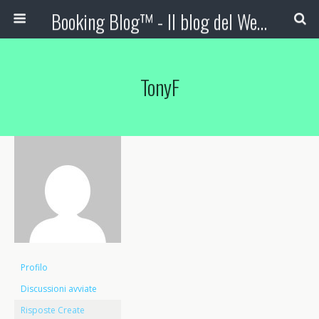
Booking Blog™ - Il blog del Web Marketing Turistico
TonyF
Profilo
Discussioni avviate
Risposte Create