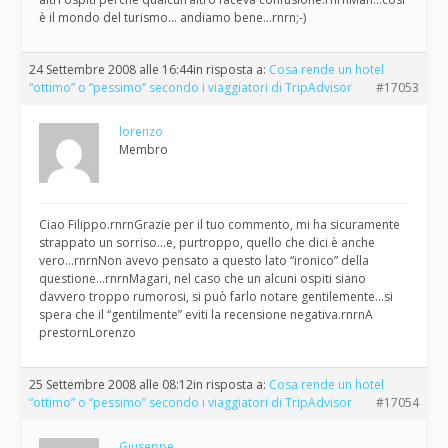
è il mondo del turismo… andiamo bene…rnrn;-)
24 Settembre 2008 alle 16:44
in risposta a:
Cosa rende un hotel
“ottimo” o “pessimo” secondo i viaggiatori di TripAdvisor
#17053
lorenzo
Membro
Ciao Filippo.rnrnGrazie per il tuo commento, mi ha sicuramente
strappato un sorriso…e, purtroppo, quello che dici è anche
vero…rnrnNon avevo pensato a questo lato “ironico” della
questione…rnrnMagari, nel caso che un alcuni ospiti siano
davvero troppo rumorosi, si può farlo notare gentilemente…si
spera che il “gentilmente” eviti la recensione negativa.rnrnA
prestornLorenzo
25 Settembre 2008 alle 08:12
in risposta a:
Cosa rende un hotel
“ottimo” o “pessimo” secondo i viaggiatori di TripAdvisor
#17054
Giuseppe