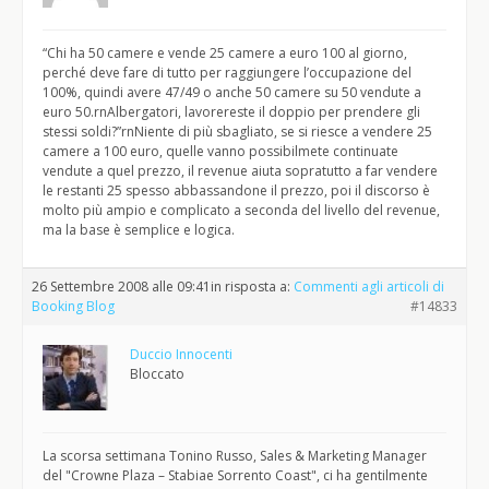
“Chi ha 50 camere e vende 25 camere a euro 100 al giorno,
perché deve fare di tutto per raggiungere l’occupazione del
100%, quindi avere 47/49 o anche 50 camere su 50 vendute a
euro 50.rnAlbergatori, lavorereste il doppio per prendere gli
stessi soldi?”rnNiente di più sbagliato, se si riesce a vendere 25
camere a 100 euro, quelle vanno possibilmete continuate
vendute a quel prezzo, il revenue aiuta sopratutto a far vendere
le restanti 25 spesso abbassandone il prezzo, poi il discorso è
molto più ampio e complicato a seconda del livello del revenue,
ma la base è semplice e logica.
26 Settembre 2008 alle 09:41
in risposta a:
Commenti agli articoli di
Booking Blog
#14833
Duccio Innocenti
Bloccato
La scorsa settimana Tonino Russo, Sales & Marketing Manager
del "Crowne Plaza – Stabiae Sorrento Coast", ci ha gentilmente