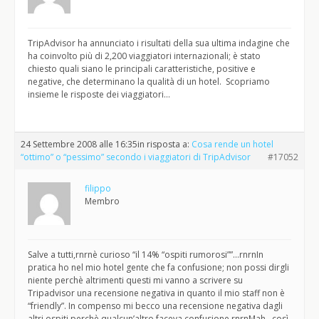
TripAdvisor ha annunciato i risultati della sua ultima indagine che
ha coinvolto più di 2,200 viaggiatori internazionali; è stato
chiesto quali siano le principali caratteristiche, positive e
negative, che determinano la qualità di un hotel. Scopriamo
insieme le risposte dei viaggiatori…
24 Settembre 2008 alle 16:35
in risposta a:
Cosa rende un hotel
“ottimo” o “pessimo” secondo i viaggiatori di TripAdvisor
#17052
filippo
Membro
Salve a tutti,rnrnè curioso “il 14% “ospiti rumorosi””…rnrnIn
pratica ho nel mio hotel gente che fa confusione; non possi dirgli
niente perchè altrimenti questi mi vanno a scrivere su
Tripadvisor una recensione negativa in quanto il mio staff non è
“friendly”. In compenso mi becco una recensione negativa dagli
altri ospiti perchè qualcun’altro faceva confusione.rnrnMah…così