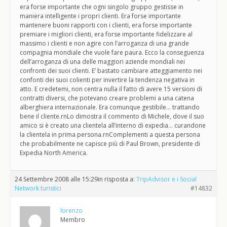
era forse importante che ogni singolo gruppo gestisse in
maniera intelligente i propri clienti. Era forse importante
mantenere buoni rapporti con i clienti, era forse importante
premiare i migliori clienti, era forse importante fidelizzare al
massimo i clienti e non agire con l’arroganza di una grande
compagnia mondiale che vuole fare paura. Ecco la conseguenza
dell’arroganza di una delle maggiori aziende mondiali nei
confronti dei suoi clienti. E’ bastato cambiare atteggiamento nei
confonti dei suoi colienti per invertire la tendenza negativa in
atto. E credetemi, non centra nulla il fatto di avere 15 versioni di
contratti diversi, che potevano creare problemi a una catena
alberghiera internazionale. Era comunque gestibile… trattando
bene il cliente.rnLo dimostra il commento di Michele, dove il suo
amico si è creato una clientela all’interno di expedia… curandone
la clientela in prima persona.rnComplementi a questa persona
che probabilmente ne capisce più di Paul Brown, presidente di
Expedia North America.
24 Settembre 2008 alle 15:29
in risposta a:
TripAdvisor e i Social
Network turistici
#14832
lorenzo
Membro