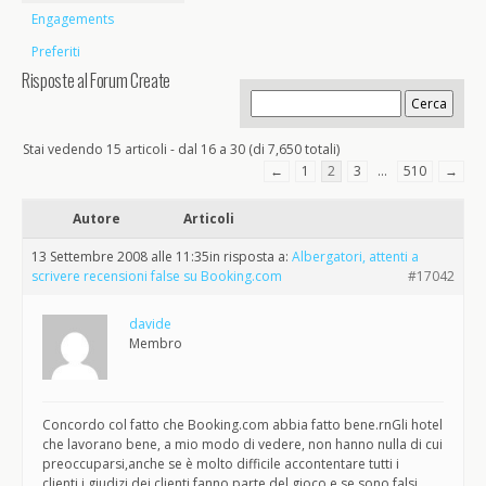
Engagements
Preferiti
Risposte al Forum Create
Stai vedendo 15 articoli - dal 16 a 30 (di 7,650 totali)
←
1
2
3
…
510
→
Autore
Articoli
13 Settembre 2008 alle 11:35
in risposta a:
Albergatori, attenti a
scrivere recensioni false su Booking.com
#17042
davide
Membro
Concordo col fatto che Booking.com abbia fatto bene.rnGli hotel
che lavorano bene, a mio modo di vedere, non hanno nulla di cui
preoccuparsi,anche se è molto difficile accontentare tutti i
clienti,i giudizi dei clienti fanno parte del gioco,e se sono falsi