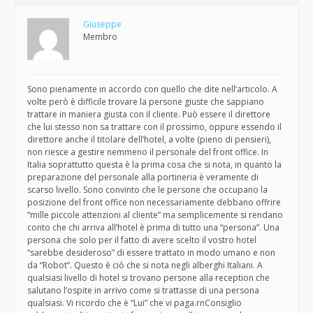
Giuseppe
Membro
Sono pienamente in accordo con quello che dite nell’articolo. A
volte però è difficile trovare la persone giuste che sappiano
trattare in maniera giusta con il cliente. Può essere il direttore
che lui stesso non sa trattare con il prossimo, oppure essendo il
direttore anche il titolare dell’hotel, a volte (pieno di pensieri),
non riesce a gestire nemmeno il personale del front office. In
Italia soprattutto questa è la prima cosa che si nota, in quanto la
preparazione del personale alla portineria è veramente di
scarso livello. Sono convinto che le persone che occupano la
posizione del front office non necessariamente debbano offrire
“mille piccole attenzioni al cliente” ma semplicemente si rendano
conto che chi arriva all’hotel è prima di tutto una “persona”. Una
persona che solo per il fatto di avere scelto il vostro hotel
“sarebbe desideroso” di essere trattato in modo umano e non
da “Robot”. Questo è ciò che si nota negli alberghi Italiani. A
qualsiasi livello di hotel si trovano persone alla reception che
salutano l’ospite in arrivo come si trattasse di una persona
qualsiasi. Vi ricordo che è “Lui” che vi paga.rnConsiglio