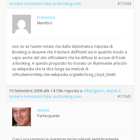
scrivere recensioni false su Booking.com
#17044
Francesca
Membro
non so se l’avete notato ma dalla diplomatica risposta di
Booking si desume che il titolare dell’hotel sia in qualche modo a
capo anche del sito officialwire che ha diffuso le accuse di frode
a Booking. A questo proposito ho trovato un illuminante articolo
su wikipedia che la dice lunga sui metodi di
officialwirernhttp://en.wikipedia.org/wiki/Greg_Lloyd_Smith
19 Settembre 2008 alle 14:19
in risposta a:
Albergatori, attenti a
scrivere recensioni false su Booking.com
#17045
alessio
Partecipante
Ciao Luca,rnrnnon in questioni tecnico/legali semplicemente