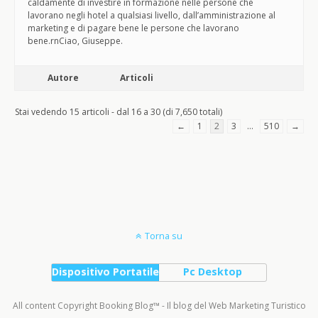
caldamente di investire in formazione nelle persone che
lavorano negli hotel a qualsiasi livello, dall’amministrazione al
marketing e di pagare bene le persone che lavorano
bene.rnCiao, Giuseppe.
Autore
Articoli
Stai vedendo 15 articoli - dal 16 a 30 (di 7,650 totali)
←
1
2
3
…
510
→
Torna su
Dispositivo Portatile
Pc Desktop
All content Copyright Booking Blog™ - Il blog del Web Marketing Turistico