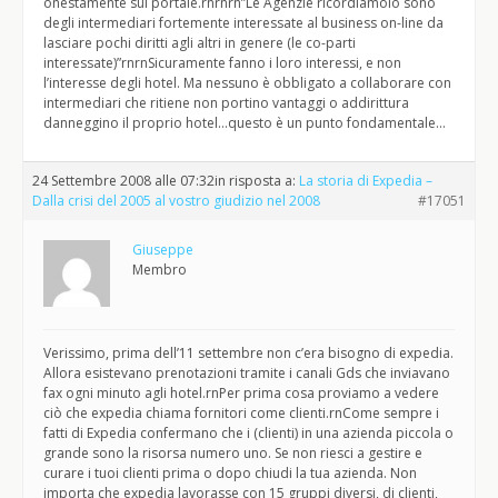
onestamente sul portale.rnrnrn”Le Agenzie ricordiamolo sono
degli intermediari fortemente interessate al business on-line da
lasciare pochi diritti agli altri in genere (le co-parti
interessate)”rnrnSicuramente fanno i loro interessi, e non
l’interesse degli hotel. Ma nessuno è obbligato a collaborare con
intermediari che ritiene non portino vantaggi o addirittura
danneggino il proprio hotel…questo è un punto fondamentale…
24 Settembre 2008 alle 07:32
in risposta a:
La storia di Expedia –
Dalla crisi del 2005 al vostro giudizio nel 2008
#17051
Giuseppe
Membro
Verissimo, prima dell’11 settembre non c’era bisogno di expedia.
Allora esistevano prenotazioni tramite i canali Gds che inviavano
fax ogni minuto agli hotel.rnPer prima cosa proviamo a vedere
ciò che expedia chiama fornitori come clienti.rnCome sempre i
fatti di Expedia confermano che i (clienti) in una azienda piccola o
grande sono la risorsa numero uno. Se non riesci a gestire e
curare i tuoi clienti prima o dopo chiudi la tua azienda. Non
importa che expedia lavorasse con 15 gruppi diversi, di clienti,