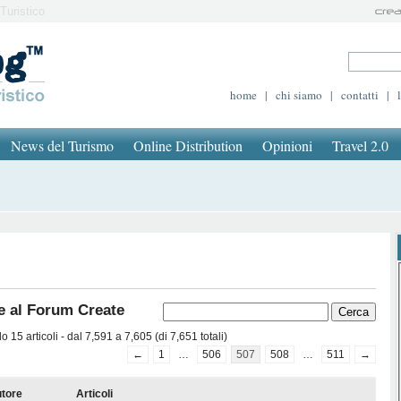
Turistico
home
|
chi siamo
|
contatti
|
News del Turismo
Online Distribution
Opinioni
Travel 2.0
e al Forum Create
 15 articoli - dal 7,591 a 7,605 (di 7,651 totali)
←
1
…
506
507
508
…
511
→
tore
Articoli