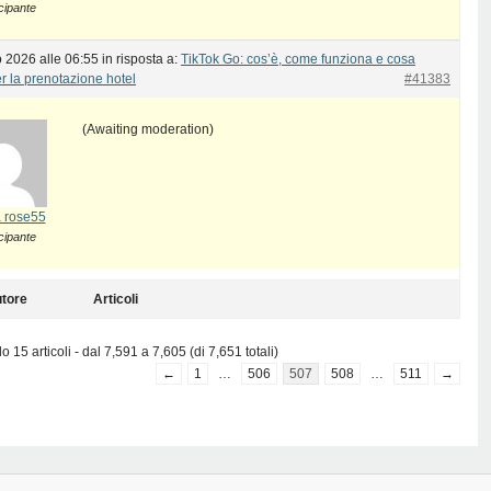
cipante
 2026 alle 06:55
in risposta a:
TikTok Go: cos’è, come funziona e cosa
r la prenotazione hotel
#41383
(Awaiting moderation)
 rose55
cipante
tore
Articoli
 15 articoli - dal 7,591 a 7,605 (di 7,651 totali)
←
1
…
506
507
508
…
511
→