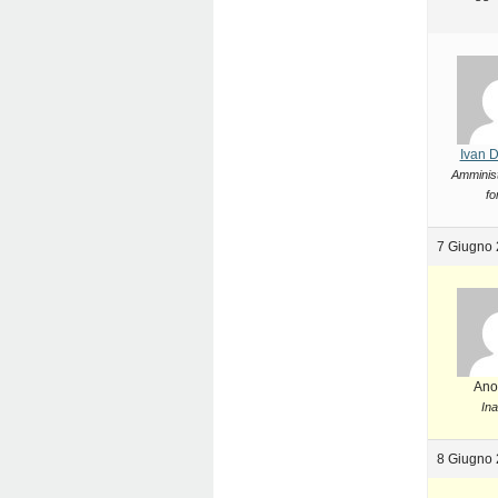
Ivan 
Amminist
fo
7 Giugno 
Ano
Ina
8 Giugno 