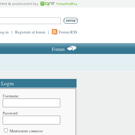
log-in
|
Registrati al forum
|
Forum RSS
Forum
Login
Username:
Password:
Mantienimi connesso