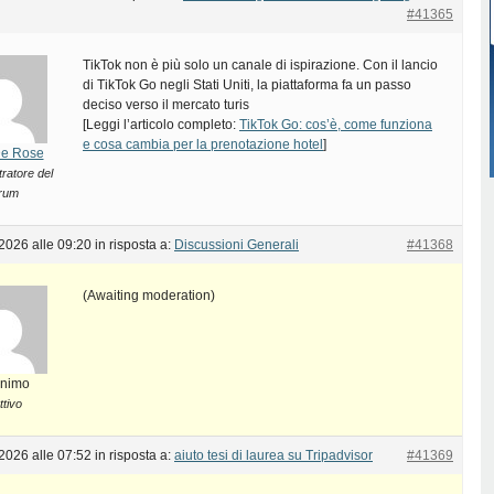
#41365
TikTok non è più solo un canale di ispirazione. Con il lancio
di TikTok Go negli Stati Uniti, la piattaforma fa un passo
deciso verso il mercato turis
[Leggi l’articolo completo:
TikTok Go: cos’è, come funziona
e cosa cambia per la prenotazione hotel
]
De Rose
ratore del
rum
2026 alle 09:20
in risposta a:
Discussioni Generali
#41368
(Awaiting moderation)
nimo
ttivo
2026 alle 07:52
in risposta a:
aiuto tesi di laurea su Tripadvisor
#41369