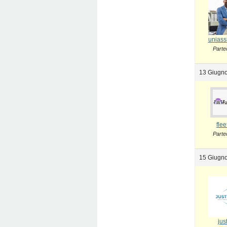
uniass
Parte
13 Giugno
flee
Parte
15 Giugno
jus