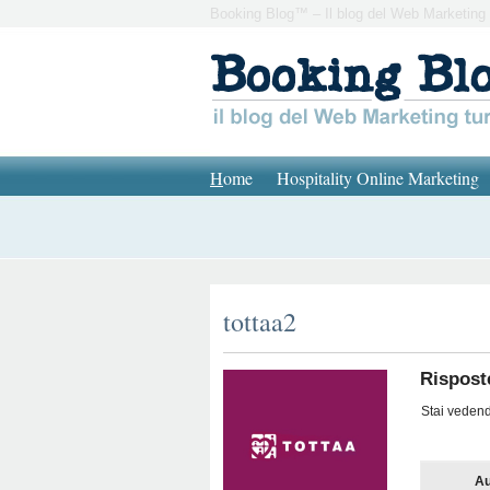
Booking Blog™ – Il blog del Web Marketing 
H
ome
Hospitality Online Marketing
tottaa2
Rispost
Stai vedendo
Au