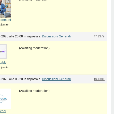
ignment
cipante
 2026 alle 20:08
in risposta a:
Discussioni Generali
#41379
(Awaiting moderation)
table
cipante
 2026 alle 08:20
in risposta a:
Discussioni Generali
#41381
(Awaiting moderation)
tcool