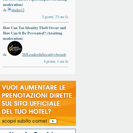
moderation)
da
shakir12
3 giorni, 23 ore fa
How Can Tax Identity Theft Occur and
How Can It Be Prevented? (Awaiting
moderation)
da
ISJLeadersInSecurityAwards
4 giorni, 1 ora fa