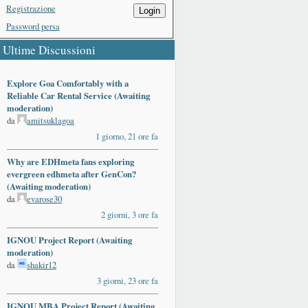
Registrazione
Login
Password persa
Ultime Discussioni
Explore Goa Comfortably with a
Reliable Car Rental Service (Awaiting
moderation)
da
amitsuklagoa
1 giorno, 21 ore fa
Why are EDHmeta fans exploring
evergreen edhmeta after GenCon?
(Awaiting moderation)
da
evarose30
2 giorni, 3 ore fa
IGNOU Project Report (Awaiting
moderation)
da
shakir12
3 giorni, 23 ore fa
IGNOU MBA Project Report (Awaiting