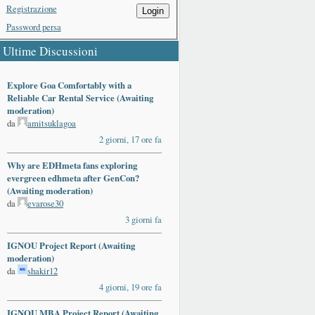
Registrazione
Login
Password persa
Ultime Discussioni
Explore Goa Comfortably with a
Reliable Car Rental Service (Awaiting
moderation)
da
amitsuklagoa
2 giorni, 17 ore fa
Why are EDHmeta fans exploring
evergreen edhmeta after GenCon?
(Awaiting moderation)
da
evarose30
3 giorni fa
IGNOU Project Report (Awaiting
moderation)
da
shakir12
4 giorni, 19 ore fa
IGNOU MBA Project Report (Awaiting