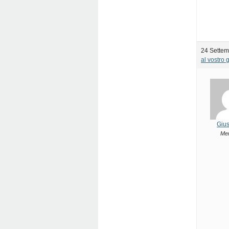
24 Settem
al vostro 
Giu
Me