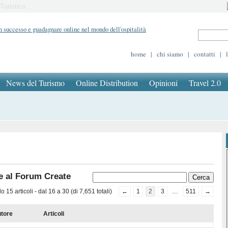
Turistico
home
|
chi siamo
|
contatti
|
News del Turismo
Online Distribution
Opinioni
Travel 2.0
e al Forum Create
 15 articoli - dal 16 a 30 (di 7,651 totali)
←
1
2
3
…
511
→
tore
Articoli