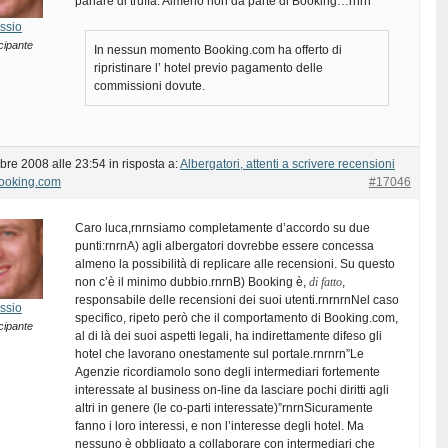
parlare di truffa. Almeno non da parte di Booking…rnrn
ssio
cipante
In nessun momento Booking.com ha offerto di
ripristinare l’ hotel previo pagamento delle
commissioni dovute.
bre 2008 alle 23:54
in risposta a:
Albergatori, attenti a scrivere recensioni
Booking.com
#17046
Caro luca,rnrnsiamo completamente d’accordo su due
punti:rnrnA) agli albergatori dovrebbe essere concessa
almeno la possibilità di replicare alle recensioni. Su questo
non c’è il minimo dubbio.rnrnB) Booking è,
di fatto
,
responsabile delle recensioni dei suoi utenti.rnrnrnNel caso
ssio
specifico, ripeto però che il comportamento di Booking.com,
cipante
al di là dei suoi aspetti legali, ha indirettamente difeso gli
hotel che lavorano onestamente sul portale.rnrnrn”Le
Agenzie ricordiamolo sono degli intermediari fortemente
interessate al business on-line da lasciare pochi diritti agli
altri in genere (le co-parti interessate)”rnrnSicuramente
fanno i loro interessi, e non l’interesse degli hotel. Ma
nessuno è obbligato a collaborare con intermediari che