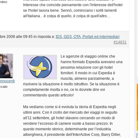
mbro
Interesse che coincide pienamente con l'interesse dell'hotel
se l'hotel lavora bene. Sennò, cominciano i soliti lamenti
all'italiana…è colpa di quello, è colpa di quell'altro…
bre 2008 alle 09:45
in risposta a:
IDS, GDS, OTA, Portali ed intermediari
#14831
Le agenzie di viaggio online che
hanno formato Expedia avevano una
pessima relazione con gli hotel
fornitori. Il modo in cui Expedia è
riuscita, almeno parzialmente, a
Innocenti
risolvere la situazione è molto istruttivo. Se la situazione è
ccato
completamente risolta o no, ce lo dovrete dire voi
commentando questo articolo!
Ma vediamo come si è evoluta la storia di Expedia negli
ultimi anni. Con il crollo del mercato dei viaggi in seguito
all'11 settembre, gli hotel stavano cercando un modo di
vendere l’eccesso di camere vuote a basso prezzo. In
questo momento storico, determinante per l’industria
alberghiera, il presidente dell'InterActive Corp, Barry Diller,