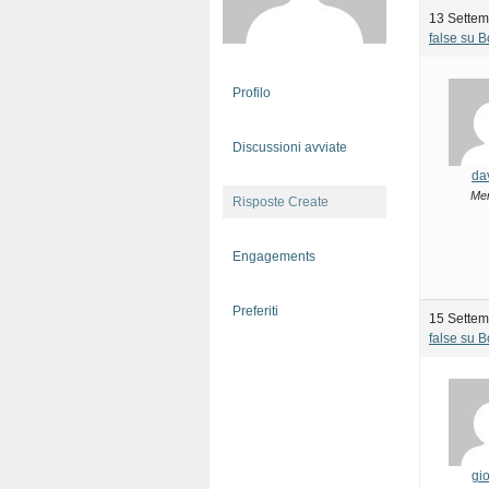
13 Settem
false su 
Profilo
Discussioni avviate
da
Me
Risposte Create
Engagements
Preferiti
15 Settem
false su 
gio