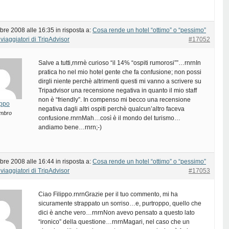
bre 2008 alle 16:35
in risposta a:
Cosa rende un hotel “ottimo” o “pessimo”
viaggiatori di TripAdvisor
#17052
Salve a tutti,rnrnè curioso “il 14% “ospiti rumorosi””…rnrnIn
pratica ho nel mio hotel gente che fa confusione; non possi
dirgli niente perchè altrimenti questi mi vanno a scrivere su
Tripadvisor una recensione negativa in quanto il mio staff
non è “friendly”. In compenso mi becco una recensione
lippo
negativa dagli altri ospiti perchè qualcun’altro faceva
mbro
confusione.rnrnMah…così è il mondo del turismo…
andiamo bene…rnrn;-)
bre 2008 alle 16:44
in risposta a:
Cosa rende un hotel “ottimo” o “pessimo”
viaggiatori di TripAdvisor
#17053
Ciao Filippo.rnrnGrazie per il tuo commento, mi ha
sicuramente strappato un sorriso…e, purtroppo, quello che
dici è anche vero…rnrnNon avevo pensato a questo lato
“ironico” della questione…rnrnMagari, nel caso che un