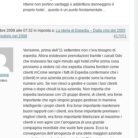
ritiene non portino vantaggi o addirittura danneggino il
proprio hotel…questo è un punto fondamentale…
bre 2008 alle 07:32
in risposta a:
La storia di Expedia – Dalla crisi del 2005
giudizio nel 2008
#17051
Verissimo, prima dell’11 settembre non c’era bisogno di
expedia. Allora esistevano prenotazioni tramite i canali Gds
che inviavano fax ogni minuto agli hotel.rnPer prima cosa
proviamo a vedere ciò che expedia chiama fornitori come
clienti.rnCome sempre i fatti di Expedia confermano che i
seppe
(clienti) in una azienda piccola o grande sono la risorsa
mbro
numero uno. Se non riesci a gestire e curare i tuoi clienti
prima o dopo chiudi la tua azienda. Non importa che
expedia lavorasse con 15 gruppi diversi, di clienti, era forse
importante che ogni singolo gruppo gestisse in maniera
intelligente i propri clienti. Era forse importante mantenere
buoni rapporti con i clienti, era forse importante premiare i
migliori clienti, era forse importante fidelizzare al massimo i
clienti e non agire con l’arroganza di una grande
compagnia mondiale che vuole fare paura. Ecco la
conseguenza dell’arroganza di una delle maggiori aziende