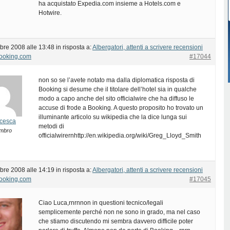
ha acquistato Expedia.com insieme a Hotels.com e
Hotwire.
bre 2008 alle 13:48
in risposta a:
Albergatori, attenti a scrivere recensioni
Booking.com
#17044
non so se l’avete notato ma dalla diplomatica risposta di
Booking si desume che il titolare dell’hotel sia in qualche
modo a capo anche del sito officialwire che ha diffuso le
accuse di frode a Booking. A questo proposito ho trovato un
illuminante articolo su wikipedia che la dice lunga sui
cesca
metodi di
mbro
officialwirernhttp://en.wikipedia.org/wiki/Greg_Lloyd_Smith
bre 2008 alle 14:19
in risposta a:
Albergatori, attenti a scrivere recensioni
Booking.com
#17045
Ciao Luca,rnrnnon in questioni tecnico/legali
semplicemente perché non ne sono in grado, ma nel caso
che stiamo discutendo mi sembra davvero difficile poter