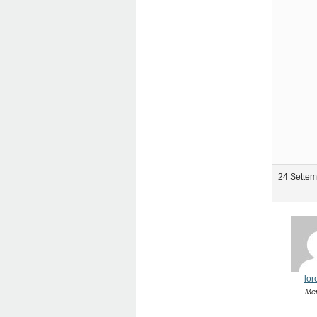
24 Settem
lor
Me