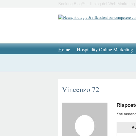
Booking Blog™ – Il blog del Web Marketing 
H
ome
Hospitality Online Marketing
Vincenzo 72
Rispost
Stai vedendo
Au