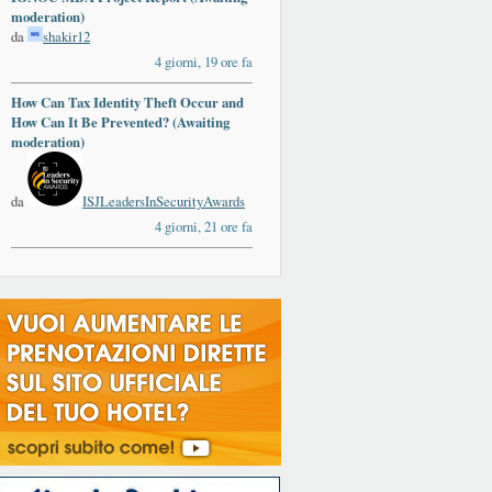
moderation)
da
shakir12
4 giorni, 19 ore fa
How Can Tax Identity Theft Occur and
How Can It Be Prevented? (Awaiting
moderation)
da
ISJLeadersInSecurityAwards
4 giorni, 21 ore fa