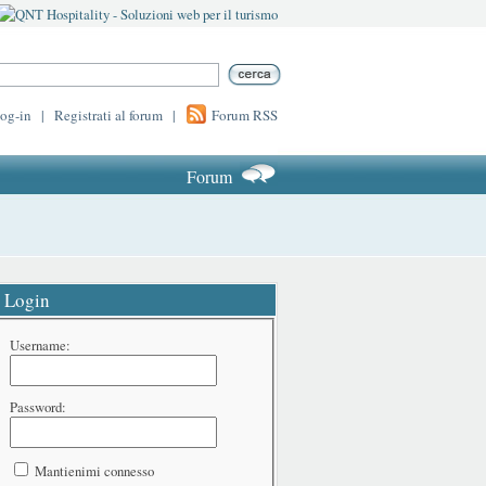
log-in
|
Registrati al forum
|
Forum RSS
Forum
Login
Username:
Password:
Mantienimi connesso