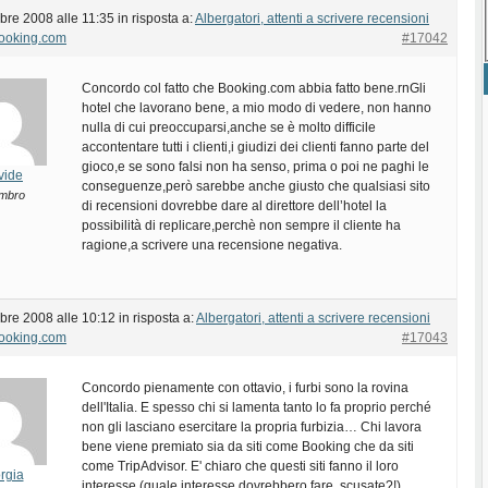
bre 2008 alle 11:35
in risposta a:
Albergatori, attenti a scrivere recensioni
Booking.com
#17042
Concordo col fatto che Booking.com abbia fatto bene.rnGli
hotel che lavorano bene, a mio modo di vedere, non hanno
nulla di cui preoccuparsi,anche se è molto difficile
accontentare tutti i clienti,i giudizi dei clienti fanno parte del
gioco,e se sono falsi non ha senso, prima o poi ne paghi le
vide
conseguenze,però sarebbe anche giusto che qualsiasi sito
mbro
di recensioni dovrebbe dare al direttore dell’hotel la
possibilità di replicare,perchè non sempre il cliente ha
ragione,a scrivere una recensione negativa.
bre 2008 alle 10:12
in risposta a:
Albergatori, attenti a scrivere recensioni
Booking.com
#17043
Concordo pienamente con ottavio, i furbi sono la rovina
dell'Italia. E spesso chi si lamenta tanto lo fa proprio perché
non gli lasciano esercitare la propria furbizia… Chi lavora
bene viene premiato sia da siti come Booking che da siti
come TripAdvisor. E' chiaro che questi siti fanno il loro
rgia
interesse (quale interesse dovrebbero fare, scusate?!).