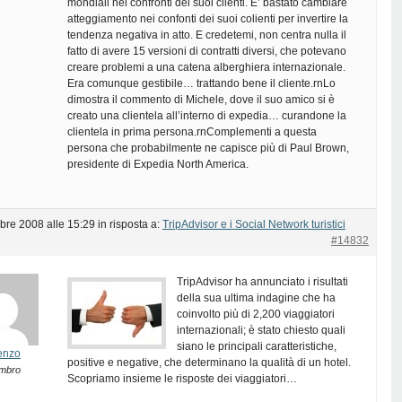
mondiali nei confronti dei suoi clienti. E’ bastato cambiare
atteggiamento nei confonti dei suoi colienti per invertire la
tendenza negativa in atto. E credetemi, non centra nulla il
fatto di avere 15 versioni di contratti diversi, che potevano
creare problemi a una catena alberghiera internazionale.
Era comunque gestibile… trattando bene il cliente.rnLo
dimostra il commento di Michele, dove il suo amico si è
creato una clientela all’interno di expedia… curandone la
clientela in prima persona.rnComplementi a questa
persona che probabilmente ne capisce più di Paul Brown,
presidente di Expedia North America.
bre 2008 alle 15:29
in risposta a:
TripAdvisor e i Social Network turistici
#14832
TripAdvisor ha annunciato i risultati
della sua ultima indagine che ha
coinvolto più di 2,200 viaggiatori
internazionali; è stato chiesto quali
siano le principali caratteristiche,
enzo
positive e negative, che determinano la qualità di un hotel.
mbro
Scopriamo insieme le risposte dei viaggiatori…