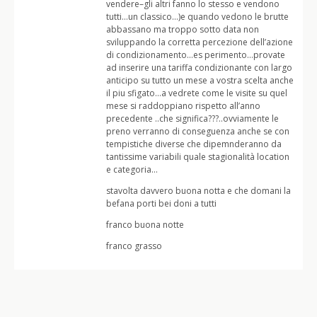
vendere–gli altri fanno lo stesso e vendono
tutti…un classico…)e quando vedono le brutte
abbassano ma troppo sotto data non
sviluppando la corretta percezione dell’azione
di condizionamento…es perimento…provate
ad inserire una tariffa condizionante con largo
anticipo su tutto un mese a vostra scelta anche
il piu sfigato…a vedrete come le visite su quel
mese si raddoppiano rispetto all’anno
precedente ..che significa???..ovviamente le
preno verranno di conseguenza anche se con
tempistiche diverse che dipemnderanno da
tantissime variabili quale stagionalità location
e categoria…
stavolta davvero buona notta e che domani la
befana porti bei doni a tutti
franco buona notte
franco grasso