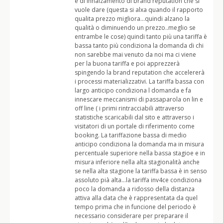
e di innalzamento di brand reputation che si
vuole dare (questa si alxa quando il rapporto
qualita prezzo migliora…quindi alzano la
qualità o diminuendo un prezzo..meglio se
entrambe le cose) quindi tanto più una tariffa è
bassa tanto più condiziona la domanda di chi
non sarebbe mai venuto da noi ma ci viene
per la buona tariffa e poi apprezzerà
spingendo la brand reputation che accelererà
i processi materializzativi. La tariffa bassa con
largo anticipo condiziona l domanda e fa
innescare meccanismi di passaparola on lin e
off line ( i primi rintracciabili attraverso
statistiche scaricabili dal sito e attraverso i
visitatori di un portale di riferimento come
booking. La tariffazione bassa di medio
anticipo condiziona la domanda ma in misura
percentuale superiore nella bassa stagioe e in
misura inferiore nella alta stagionalità anche
se nella alta stagione la tariffa bassa è in senso
assoluto pià alta…la tariffa inv4ce condiziona
poco la domanda a ridosso della distanza
attiva alla data che è rappresentata da quel
tempo prima che in funcione del periodo è
necessario considerare per preparare il