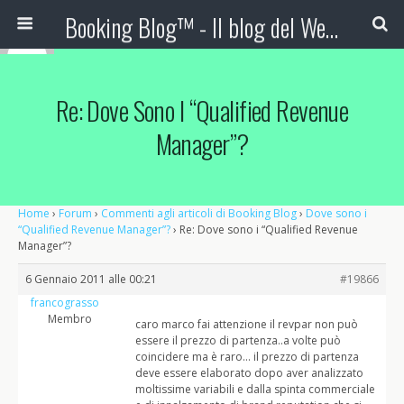
Booking Blog™ - Il blog del Web Marketing Turistico
Re: Dove Sono I “Qualified Revenue
Manager”?
Home
›
Forum
›
Commenti agli articoli di Booking Blog
›
Dove sono i
“Qualified Revenue Manager”?
›
Re: Dove sono i “Qualified Revenue
Manager”?
6 Gennaio 2011 alle 00:21
#19866
francograsso
Membro
caro marco fai attenzione il revpar non può
essere il prezzo di partenza..a volte può
coincidere ma è raro… il prezzo di partenza
deve essere elaborato dopo aver analizzato
moltissime variabili e dalla spinta commerciale