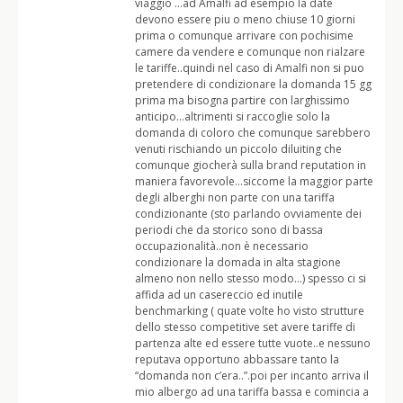
viaggio …ad Amalfi ad esempio la date
devono essere piu o meno chiuse 10 giorni
prima o comunque arrivare con pochisime
camere da vendere e comunque non rialzare
le tariffe..quindi nel caso di Amalfi non si puo
pretendere di condizionare la domanda 15 gg
prima ma bisogna partire con larghissimo
anticipo…altrimenti si raccoglie solo la
domanda di coloro che comunque sarebbero
venuti rischiando un piccolo diluiting che
comunque giocherà sulla brand reputation in
maniera favorevole…siccome la maggior parte
degli alberghi non parte con una tariffa
condizionante (sto parlando ovviamente dei
periodi che da storico sono di bassa
occupazionalità..non è necessario
condizionare la domada in alta stagione
almeno non nello stesso modo…) spesso ci si
affida ad un casereccio ed inutile
benchmarking ( quate volte ho visto strutture
dello stesso competitive set avere tariffe di
partenza alte ed essere tutte vuote..e nessuno
reputava opportuno abbassare tanto la
“domanda non c’era..”.poi per incanto arriva il
mio albergo ad una tariffa bassa e comincia a