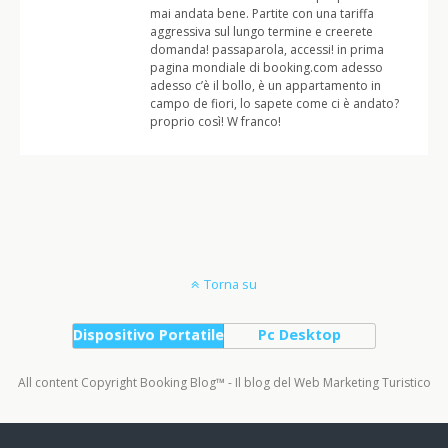
mai andata bene. Partite con una tariffa
aggressiva sul lungo termine e creerete
domanda! passaparola, accessi! in prima
pagina mondiale di booking.com adesso
adesso c’è il bollo, è un appartamento in
campo de fiori, lo sapete come ci è andato?
proprio così! W franco!
Torna su
Dispositivo Portatile
Pc Desktop
All content Copyright Booking Blog™ - Il blog del Web Marketing Turistico