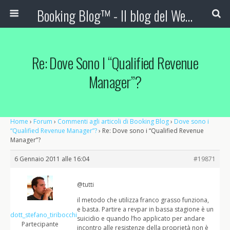
Booking Blog™ - Il blog del Web Marketing Turistico
Re: Dove Sono I “Qualified Revenue
Manager”?
Home
›
Forum
›
Commenti agli articoli di Booking Blog
›
Dove sono i
“Qualified Revenue Manager”?
›
Re: Dove sono i “Qualified Revenue
Manager”?
6 Gennaio 2011 alle 16:04
#19871
@tutti
il metodo che utilizza franco grasso funziona,
e basta. Partire a revpar in bassa stagione è un
dott_stefano_tiribocchi
suicidio e quando l’ho applicato per andare
Partecipante
incontro alle resistenze della proprietà non è