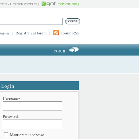
log-in
|
Registrati al forum
|
Forum RSS
Forum
Login
Username:
Password:
Mantienimi connesso