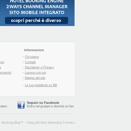
Informazioni
-
Chi siamo
sso
-
Contatti
s
-
Disclaimer e Privacy
assword
-
Lavora con noi
-
Mappa del sito
-
La tua pubblicità su BB
Seguici su Facebook
lulare
Entra nel gruppo
e
diventa un fan
-
Booking Blog
™ -
Il blog del Web Marketing Turistico