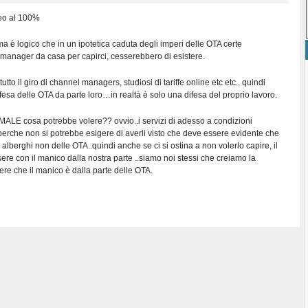
eo al 100%
a è logico che in un ipotetica caduta degli imperi delle OTA certe
 manager da casa per capirci, cesserebbero di esistere.
to il giro di channel managers, studiosi di tariffe online etc etc.. quindi
fesa delle OTA da parte loro…in realtà è solo una difesa del proprio lavoro.
LE cosa potrebbe volere?? ovvio..i servizi di adesso a condizioni
perche non si potrebbe esigere di averli visto che deve essere evidente che
alberghi non delle OTA..quindi anche se ci si ostina a non volerlo capire, il
ere con il manico dalla nostra parte ..siamo noi stessi che creiamo la
dere che il manico è dalla parte delle OTA.