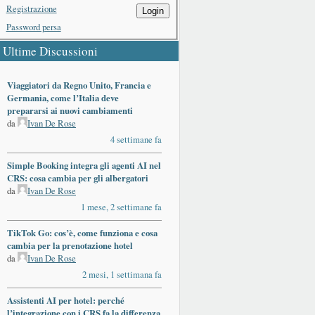
Registrazione
Login
Password persa
Ultime Discussioni
Viaggiatori da Regno Unito, Francia e
Germania, come l’Italia deve
prepararsi ai nuovi cambiamenti
da
Ivan De Rose
4 settimane fa
Simple Booking integra gli agenti AI nel
CRS: cosa cambia per gli albergatori
da
Ivan De Rose
1 mese, 2 settimane fa
TikTok Go: cos’è, come funziona e cosa
cambia per la prenotazione hotel
da
Ivan De Rose
2 mesi, 1 settimana fa
Assistenti AI per hotel: perché
l’integrazione con i CRS fa la differenza