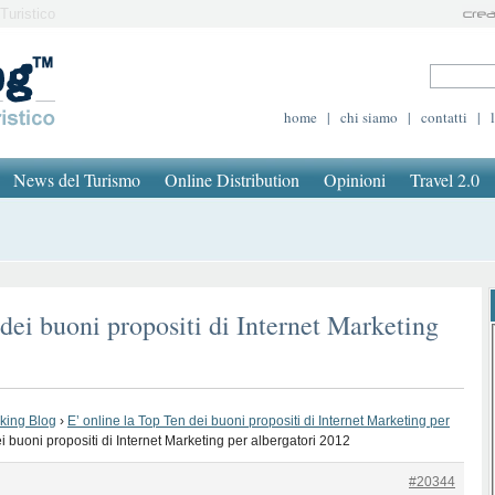
Turistico
home
|
chi siamo
|
contatti
|
News del Turismo
Online Distribution
Opinioni
Travel 2.0
dei buoni propositi di Internet Marketing
oking Blog
›
E’ online la Top Ten dei buoni propositi di Internet Marketing per
i buoni propositi di Internet Marketing per albergatori 2012
#20344