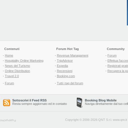
Contenuti
Forum Hot Tag
Community
-
Home
-
Revenue Managament
-
Forum
-
Hospitality Online Marketing
-
TripAdvisor
-
Effettua l'acce
-
News del Turismo
-
Expedia
-
Registrati grati
-
Online Distribution
-
Recensioni
-
Recupera la p
-
Travel 2.0
-
Booking.com
-
Forum
-
Tutti i tag del forum
Sottoscrivi il Feed RSS
Booking Blog Mobile
Resta sempre aggiornato ed in contatto
Naviga direttamente dal tuo cel
Copyright © 2006-2026 QNT S.r.l.
www.qnt.it