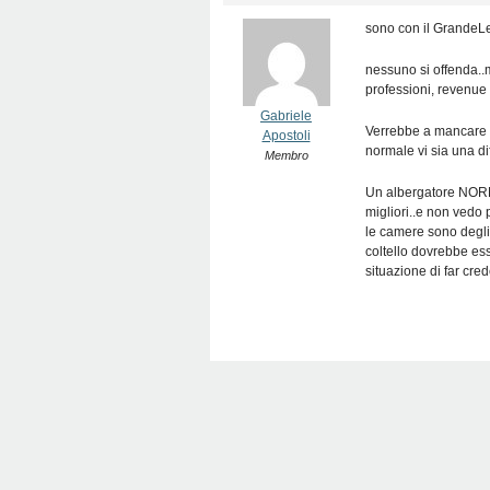
sono con il GrandeL
nessuno si offenda..m
professioni, revenue
Gabriele
Verrebbe a mancare tut
Apostoli
normale vi sia una di
Membro
Un albergatore NORMA
migliori..e non vedo 
le camere sono degli 
coltello dovrebbe ess
situazione di far cre