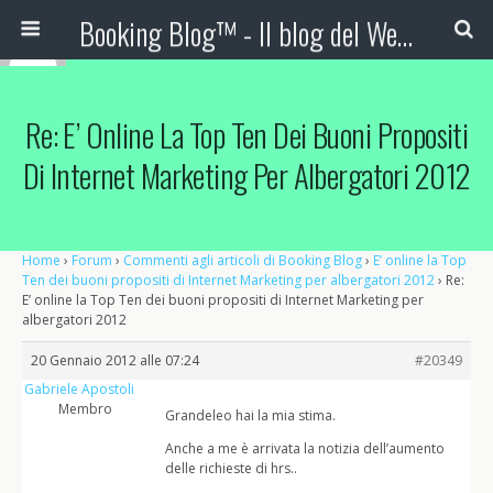
Booking Blog™ - Il blog del Web Marketing Turistico
Re: E’ Online La Top Ten Dei Buoni Propositi
Di Internet Marketing Per Albergatori 2012
Home
›
Forum
›
Commenti agli articoli di Booking Blog
›
E’ online la Top
Ten dei buoni propositi di Internet Marketing per albergatori 2012
›
Re:
E’ online la Top Ten dei buoni propositi di Internet Marketing per
albergatori 2012
20 Gennaio 2012 alle 07:24
#20349
Gabriele Apostoli
Membro
Grandeleo hai la mia stima.
Anche a me è arrivata la notizia dell’aumento
delle richieste di hrs..