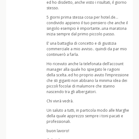
ed ho disdetto, anche visto i risultati, il giorno
stesso.
5 giorni prima stessa cosa per hotel.de…
condivido appieno il tuo pensiero che anche il
singolo esempio è importante..una maratona
inizia sempre dal primo piccolo passo.
E’ una battaglia di concetto e di giustizia
commerciale a mio avviso.. quindi da par mio
continuerò a farla.
Ho ricevuto anche la telefonata dell’account
manager alla quale ho spiegato le ragioni
della scelta..ed ho proprio avuto l’impressione
che sti giganti non abbiano la minima idea dei
piccoli focolai di malumore che stanno
nascendo tra gli albergatori.
Chi vivrà vedrà.
Un saluto a tutti, in particola modo alle Marghe
della quale apprezzo sempre i toni pacati e
professionali.
buon lavoro!