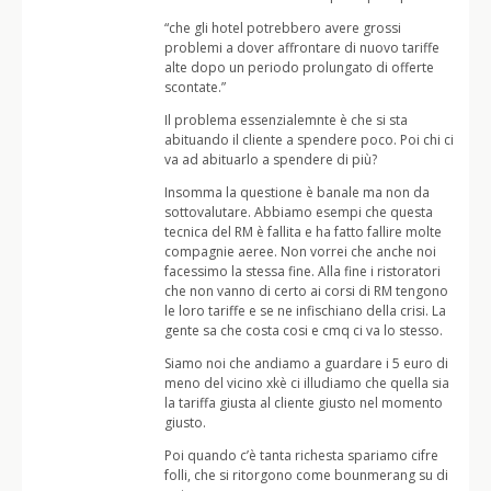
“che gli hotel potrebbero avere grossi
problemi a dover affrontare di nuovo tariffe
alte dopo un periodo prolungato di offerte
scontate.”
Il problema essenzialemnte è che si sta
abituando il cliente a spendere poco. Poi chi ci
va ad abituarlo a spendere di più?
Insomma la questione è banale ma non da
sottovalutare. Abbiamo esempi che questa
tecnica del RM è fallita e ha fatto fallire molte
compagnie aeree. Non vorrei che anche noi
facessimo la stessa fine. Alla fine i ristoratori
che non vanno di certo ai corsi di RM tengono
le loro tariffe e se ne infischiano della crisi. La
gente sa che costa cosi e cmq ci va lo stesso.
Siamo noi che andiamo a guardare i 5 euro di
meno del vicino xkè ci illudiamo che quella sia
la tariffa giusta al cliente giusto nel momento
giusto.
Poi quando c’è tanta richesta spariamo cifre
folli, che si ritorgono come bounmerang su di