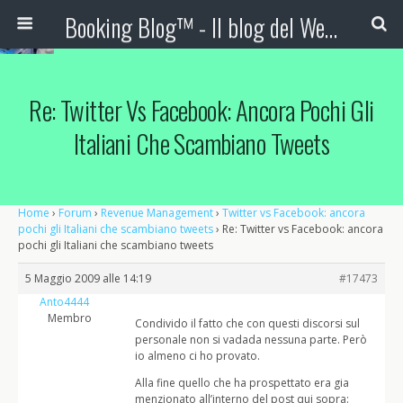
Booking Blog™ - Il blog del Web Marketing Turistico
Re: Twitter Vs Facebook: Ancora Pochi Gli
Italiani Che Scambiano Tweets
Home
›
Forum
›
Revenue Management
›
Twitter vs Facebook: ancora
pochi gli Italiani che scambiano tweets
›
Re: Twitter vs Facebook: ancora
pochi gli Italiani che scambiano tweets
5 Maggio 2009 alle 14:19
#17473
Anto4444
Membro
Condivido il fatto che con questi discorsi sul
personale non si vadada nessuna parte. Però
io almeno ci ho provato.
Alla fine quello che ha prospettato era gia
menzionato all’interno del post qui sopra: