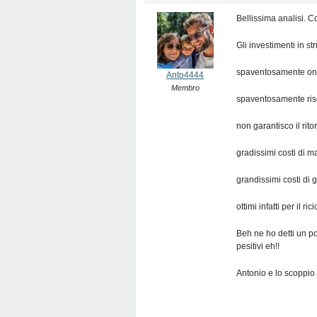
Bellissima analisi. C
Gli investimenti in str
spaventosamente one
Anto4444
Membro
spaventosamente risc
non garantisco il rito
gradissimi costi di 
grandissimi costi di 
ottimi infatti per il 
Beh ne ho detti un p
pesitivi eh!!
Antonio e lo scoppio d