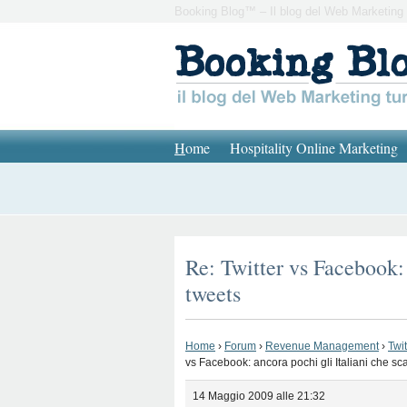
Booking Blog™ – Il blog del Web Marketing 
H
ome
Hospitality Online Marketing
Re: Twitter vs Facebook:
tweets
Home
›
Forum
›
Revenue Management
›
Twi
vs Facebook: ancora pochi gli Italiani che s
14 Maggio 2009 alle 21:32