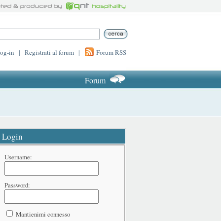
log-in
|
Registrati al forum
|
Forum RSS
Forum
Login
Username:
Password:
Mantienimi connesso