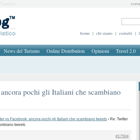
Turistico
home
|
chi siamo
|
contatti
|
News del Turismo
Online Distribution
Opinioni
Travel 2.0
 ancora pochi gli Italiani che scambiano
tter vs Facebook: ancora pochi gli Italiani che scambiano tweets
›
Re: Twitter
cambiano tweets
#17504