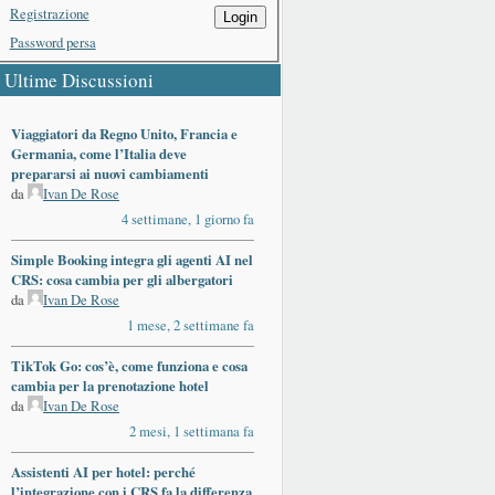
Registrazione
Login
Password persa
Ultime Discussioni
Viaggiatori da Regno Unito, Francia e
Germania, come l’Italia deve
prepararsi ai nuovi cambiamenti
da
Ivan De Rose
4 settimane, 1 giorno fa
Simple Booking integra gli agenti AI nel
CRS: cosa cambia per gli albergatori
da
Ivan De Rose
1 mese, 2 settimane fa
TikTok Go: cos’è, come funziona e cosa
cambia per la prenotazione hotel
da
Ivan De Rose
2 mesi, 1 settimana fa
Assistenti AI per hotel: perché
l’integrazione con i CRS fa la differenza