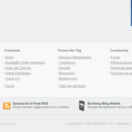
Contenuti
Forum Hot Tag
Community
-
Home
-
Revenue Managament
-
Forum
-
Hospitality Online Marketing
-
TripAdvisor
-
Effettua l'acce
-
News del Turismo
-
Expedia
-
Registrati grati
-
Online Distribution
-
Recensioni
-
Recupera la p
-
Travel 2.0
-
Booking.com
-
Forum
-
Tutti i tag del forum
Sottoscrivi il Feed RSS
Booking Blog Mobile
Resta sempre aggiornato ed in contatto
Naviga direttamente dal tuo cel
Copyright © 2006-2026 QNT S.r.l.
www.qnt.it