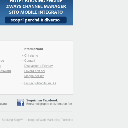
Informazioni
-
Chi siamo
sso
-
Contatti
s
-
Disclaimer e Privacy
assword
-
Lavora con noi
-
Mappa del sito
-
La tua pubblicità su BB
Seguici su Facebook
lulare
Entra nel gruppo
e
diventa un fan
-
Booking Blog
™ -
Il blog del Web Marketing Turistico