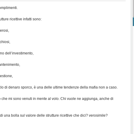
omplimenti.
utture ricettive infatti sono:
rosi,
hiosi,
rno dell’investimento,
mantenimento,
gestione,
riciclo di denaro sporco, è una delle ultime tendenze della mafia non a caso.
o che mi sono venuti in mente al volo. Chi vuole ne aggiunga, anche di
i una bolla sul valore delle strutture ricettive che dici? verosimile?