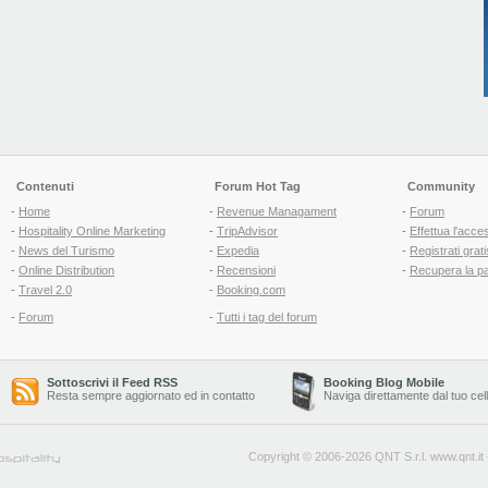
Contenuti
Forum Hot Tag
Community
-
Home
-
Revenue Managament
-
Forum
-
Hospitality Online Marketing
-
TripAdvisor
-
Effettua l'acce
-
News del Turismo
-
Expedia
-
Registrati grati
-
Online Distribution
-
Recensioni
-
Recupera la p
-
Travel 2.0
-
Booking.com
-
Forum
-
Tutti i tag del forum
Sottoscrivi il Feed RSS
Booking Blog Mobile
Resta sempre aggiornato ed in contatto
Naviga direttamente dal tuo cel
Copyright © 2006-2026 QNT S.r.l.
www.qnt.it