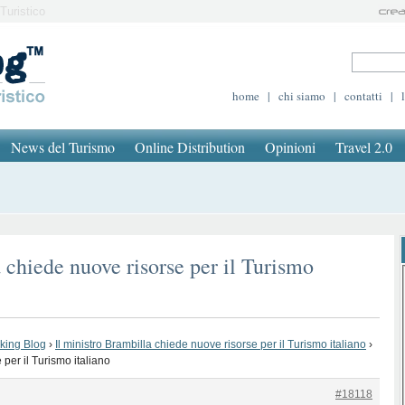
Turistico
home
|
chi siamo
|
contatti
|
News del Turismo
Online Distribution
Opinioni
Travel 2.0
 chiede nuove risorse per il Turismo
oking Blog
›
Il ministro Brambilla chiede nuove risorse per il Turismo italiano
›
 per il Turismo italiano
#18118