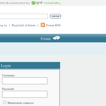
log-in
|
Registrati al forum
|
Forum RSS
Forum
Login
Username:
Password:
Mantienimi connesso