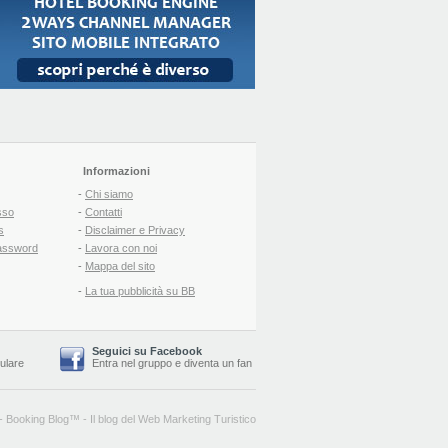
Informazioni
-
Chi siamo
sso
-
Contatti
s
-
Disclaimer e Privacy
assword
-
Lavora con noi
-
Mappa del sito
-
La tua pubblicità su BB
Seguici su Facebook
lulare
Entra nel gruppo
e
diventa un fan
-
Booking Blog
™ -
Il blog del Web Marketing Turistico