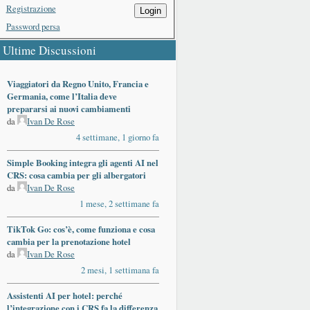
Registrazione
Login
Password persa
Ultime Discussioni
Viaggiatori da Regno Unito, Francia e
Germania, come l’Italia deve
prepararsi ai nuovi cambiamenti
da
Ivan De Rose
4 settimane, 1 giorno fa
Simple Booking integra gli agenti AI nel
CRS: cosa cambia per gli albergatori
da
Ivan De Rose
1 mese, 2 settimane fa
TikTok Go: cos’è, come funziona e cosa
cambia per la prenotazione hotel
da
Ivan De Rose
2 mesi, 1 settimana fa
Assistenti AI per hotel: perché
l’integrazione con i CRS fa la differenza