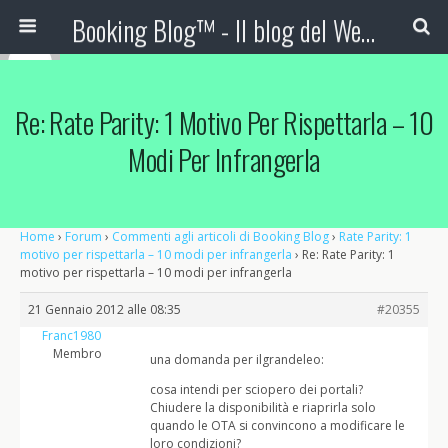
Booking Blog™ - Il blog del Web Marketing Turistico
Re: Rate Parity: 1 Motivo Per Rispettarla – 10
Modi Per Infrangerla
Home
›
Forum
›
Commenti agli articoli di Booking Blog
›
Rate Parity: 1
motivo per rispettarla – 10 modi per infrangerla
›
Re: Rate Parity: 1
motivo per rispettarla – 10 modi per infrangerla
21 Gennaio 2012 alle 08:35
#20355
Franc1980
Membro
una domanda per ilgrandeleo:
cosa intendi per sciopero dei portali?
Chiudere la disponibilità e riaprirla solo
quando le OTA si convincono a modificare le
loro condizioni?