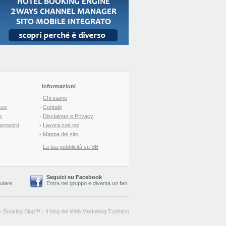
Informazioni
-
Chi siamo
sso
-
Contatti
s
-
Disclaimer e Privacy
assword
-
Lavora con noi
-
Mappa del sito
-
La tua pubblicità su BB
Seguici su Facebook
lulare
Entra nel gruppo
e
diventa un fan
-
Booking Blog
™ -
Il blog del Web Marketing Turistico