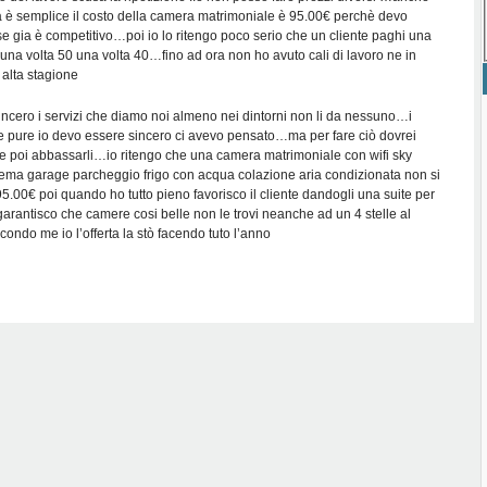
ca è semplice il costo della camera matrimoniale è 95.00€ perchè devo
se gia è competitivo…poi io lo ritengo poco serio che un cliente paghi una
una volta 50 una volta 40…fino ad ora non ho avuto cali di lavoro ne in
 alta stagione
incero i servizi che diamo noi almeno nei dintorni non li da nessuno…i
i e pure io devo essere sincero ci avevo pensato…ma per fare ciò dovrei
a e poi abbassarli…io ritengo che una camera matrimoniale con wifi sky
nema garage parcheggio frigo con acqua colazione aria condizionata non si
.00€ poi quando ho tutto pieno favorisco il cliente dandogli una suite per
 garantisco che camere cosi belle non le trovi neanche ad un 4 stelle al
ondo me io l’offerta la stò facendo tuto l’anno