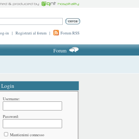
log-in
|
Registrati al forum
|
Forum RSS
Forum
Login
Username:
Password:
Mantienimi connesso