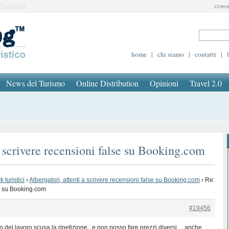
Turistico
home
|
chi siamo
|
contatti
|
News del Turismo
Online Distribution
Opinioni
Travel 2.0
a scrivere recensioni false su Booking.com
 turistici
›
Albergatori, attenti a scrivere recensioni false su Booking.com
›
Re:
se su Booking.com
#19456
o del lavoro scusa la ripetizione ..e non posso fare prezzi diversi …anche