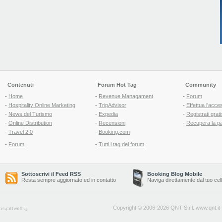
Contenuti
Forum Hot Tag
Community
-
Home
-
Revenue Managament
-
Forum
-
Hospitality Online Marketing
-
TripAdvisor
-
Effettua l'acce
-
News del Turismo
-
Expedia
-
Registrati grati
-
Online Distribution
-
Recensioni
-
Recupera la p
-
Travel 2.0
-
Booking.com
-
Forum
-
Tutti i tag del forum
Sottoscrivi il Feed RSS
Booking Blog Mobile
Resta sempre aggiornato ed in contatto
Naviga direttamente dal tuo cel
Copyright © 2006-2026 QNT S.r.l.
www.qnt.it