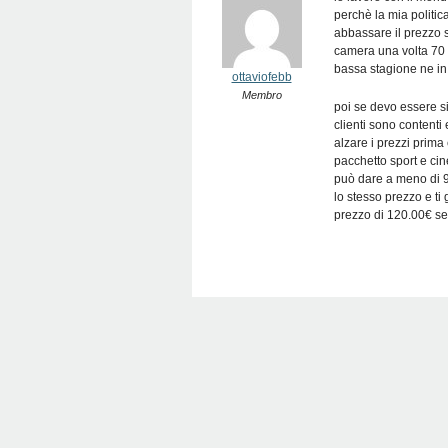
perchè la mia politi
abbassare il prezzo 
camera una volta 70 
bassa stagione ne in
ottaviofebb
Membro
poi se devo essere s
clienti sono content
alzare i prezzi prim
pacchetto sport e ci
può dare a meno di 95
lo stesso prezzo e ti
prezzo di 120.00€ sec