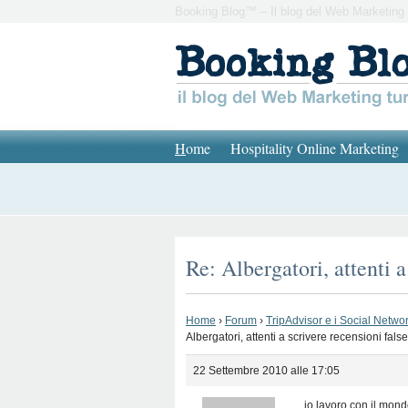
Booking Blog™ – Il blog del Web Marketing 
H
ome
Hospitality Online Marketing
Re: Albergatori, attenti 
Home
›
Forum
›
TripAdvisor e i Social Network
Albergatori, attenti a scrivere recensioni fal
22 Settembre 2010 alle 17:05
io lavoro con il mond