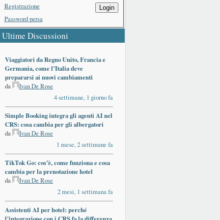
Registrazione
Login
Password persa
Ultime Discussioni
Viaggiatori da Regno Unito, Francia e
Germania, come l’Italia deve
prepararsi ai nuovi cambiamenti
da
Ivan De Rose
4 settimane, 1 giorno fa
Simple Booking integra gli agenti AI nel
CRS: cosa cambia per gli albergatori
da
Ivan De Rose
1 mese, 2 settimane fa
TikTok Go: cos’è, come funziona e cosa
cambia per la prenotazione hotel
da
Ivan De Rose
2 mesi, 1 settimana fa
Assistenti AI per hotel: perché
l’integrazione con i CRS fa la differenza