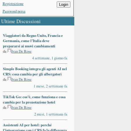
Registrazione
Login
Password persa
Ultime Discussioni
Viaggiatori da Regno Unito, Francia e
Germania, come l’Italia deve
prepararsi ai nuovi cambiamenti
da
Ivan De Rose
4 settimane, 1 giorno fa
Simple Booking integra gli agenti AI nel
CRS: cosa cambia per gli albergatori
da
Ivan De Rose
1 mese, 2 settimane fa
TikTok Go: cos’è, come funziona e cosa
cambia per la prenotazione hotel
da
Ivan De Rose
2 mesi, 1 settimana fa
Assistenti AI per hotel: perché
l’integrazione con i CRS fa la differenza