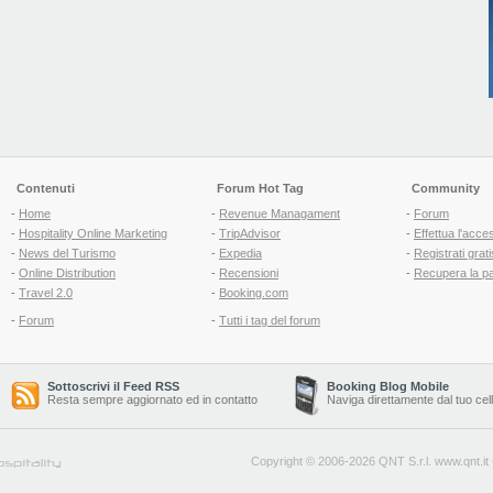
Contenuti
Forum Hot Tag
Community
-
Home
-
Revenue Managament
-
Forum
-
Hospitality Online Marketing
-
TripAdvisor
-
Effettua l'acce
-
News del Turismo
-
Expedia
-
Registrati grati
-
Online Distribution
-
Recensioni
-
Recupera la p
-
Travel 2.0
-
Booking.com
-
Forum
-
Tutti i tag del forum
Sottoscrivi il Feed RSS
Booking Blog Mobile
Resta sempre aggiornato ed in contatto
Naviga direttamente dal tuo cel
Copyright © 2006-2026 QNT S.r.l.
www.qnt.it