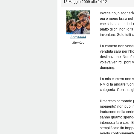
18 Maggio 2009 alle 14:12
invece no, bisognerà 
più o meno bravi nel 
che si ha e quindi s
piatto di chi non lo 
inventare. Solo tutti 
Anto4444
Membro
La camera non venduta
venduta sarà per l’hot
destinazione. Non è 
voleva venirci, porti
dumping.
La mia camera non ven
RM ci fa andare fuori
categoria. Con tutti g
Il mercato corporate p
momento) non puoi mi
traducono nella cert
sanno quanto spendon
interessa fare cosi. 
semplificato fin tro
averlo continuamente 