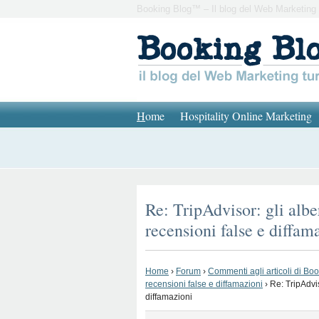
Booking Blog™ – Il blog del Web Marketing 
H
ome
Hospitality Online Marketing
Re: TripAdvisor: gli albe
recensioni false e diffam
Home
›
Forum
›
Commenti agli articoli di Bo
recensioni false e diffamazioni
›
Re: TripAdvis
diffamazioni