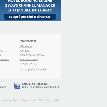
Informazioni
-
Chi siamo
sso
-
Contatti
s
-
Disclaimer e Privacy
assword
-
Lavora con noi
-
Mappa del sito
-
La tua pubblicità su BB
Seguici su Facebook
lulare
Entra nel gruppo
e
diventa un fan
-
Booking Blog
™ -
Il blog del Web Marketing Turistico