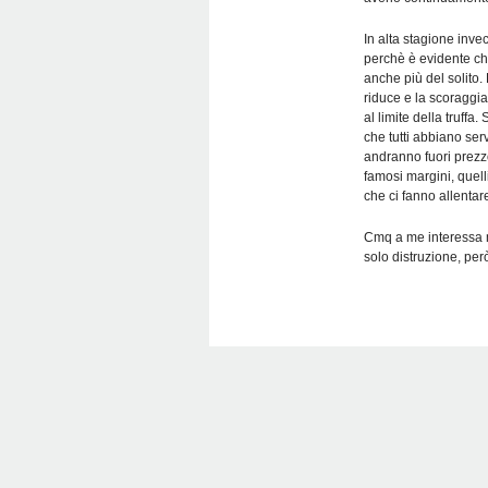
In alta stagione inve
perchè è evidente che 
anche più del solito.
riduce e la scoraggia
al limite della truff
che tutti abbiano serv
andranno fuori prezzo
famosi margini, quelli
che ci fanno allentare
Cmq a me interessa me
solo distruzione, pe