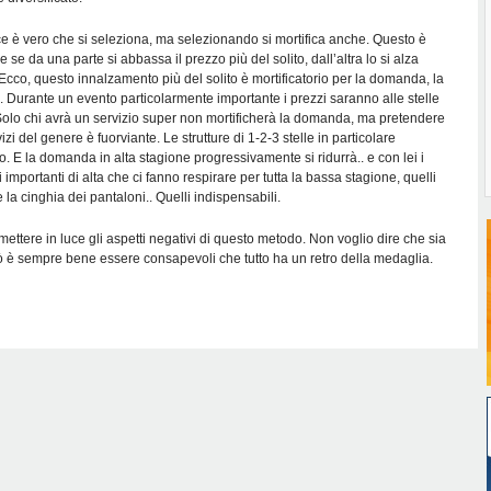
ce è vero che si seleziona, ma selezionando si mortifica anche. Questo è
se da una parte si abbassa il prezzo più del solito, dall’altra lo si alza
 Ecco, questo innalzamento più del solito è mortificatorio per la domanda, la
. Durante un evento particolarmente importante i prezzi saranno alle stelle
a. Solo chi avrà un servizio super non mortificherà la domanda, ma pretendere
izi del genere è fuorviante. Le strutture di 1-2-3 stelle in particolare
. E la domanda in alta stagione progressivamente si ridurrà.. e con lei i
 importanti di alta che ci fanno respirare per tutta la bassa stagione, quelli
 la cinghia dei pantaloni.. Quelli indispensabili.
ttere in luce gli aspetti negativi di questo metodo. Non voglio dire che sia
rò è sempre bene essere consapevoli che tutto ha un retro della medaglia.