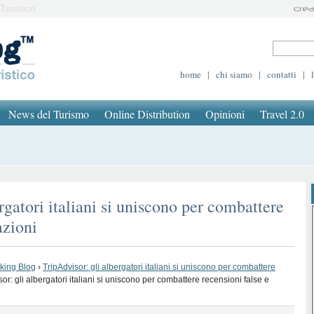
Turistico
home
|
chi siamo
|
contatti
|
News del Turismo
Online Distribution
Opinioni
Travel 2.0
rgatori italiani si uniscono per combattere
azioni
oking Blog
›
TripAdvisor: gli albergatori italiani si uniscono per combattere
or: gli albergatori italiani si uniscono per combattere recensioni false e