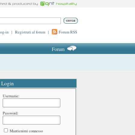
log-in
|
Registrati al forum
|
Forum RSS
Forum
Login
Username:
Password:
Mantienimi connesso