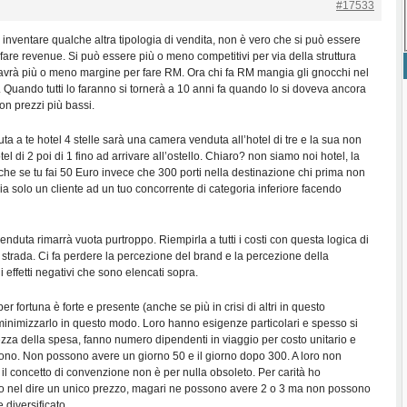
#17533
inventare qualche altra tipologia di vendita, non è vero che si può essere
fare revenue. Si può essere più o meno competitivi per via della struttura
i avrà più o meno margine per fare RM. Ora chi fa RM mangia gli gnocchi nel
fa. Quando tutti lo faranno si tornerà a 10 anni fa quando lo si doveva ancora
con prezzi più bassi.
 a te hotel 4 stelle sarà una camera venduta all’hotel di tre e la sua non
el di 2 poi di 1 fino ad arrivare all’ostello. Chiaro? non siamo noi hotel, la
che se tu fai 50 Euro invece che 300 porti nella destinazione chi prima non
 via solo un cliente ad un tuo concorrente di categoria inferiore facendo
duta rimarrà vuota purtroppo. Riempirla a tutti i costi con questa logica di
 strada. Ci fa perdere la percezione del brand e la percezione della
li effetti negativi che sono elencati sopra.
er fortuna è forte e presente (anche se più in crisi di altri in questo
nimizzarlo in questo modo. Loro hanno esigenze particolari e spesso si
ezza della spesa, fanno numero dipendenti in viaggio per costo unitario e
o. Non possono avere un giorno 50 e il giorno dopo 300. A loro non
E il concetto di convenzione non è per nulla obsoleto. Per carità ho
ppo nel dire un unico prezzo, magari ne possono avere 2 o 3 ma non possono
diversificato.