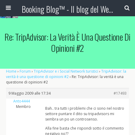
Booking Blog™ - Il blog del Web Marketing Turistico
Re: TripAdvisor: La Verità È Una Questione Di
Opinioni #2
Home
›
Forum
›
TripAdvisor e i Social Network turistici
›
TripAdvisor: la
verità è una questione di opinioni #2
›
Re: TripAdvisor: la verità è una
questione di opinioni #2
9 Maggio 2009 alle 17:34
#17493
Anto4444
Membro
Bah.. tra tutti i problemi che ci sono nel nostro
settore puntare il dito su tripadvisors mi
sembra un po un controsenso.
Alla fine basta che rispondi sotto il commento
negativo no??