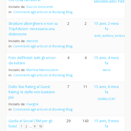
MASSIMILIANO PIERGEN
Iniziato da:
Duccio Innocenti
in:
Commenti agli articoli di Booking Blog
Strutture alberghiere e non su
2
2
15 anni, 2 mesi
TripAdvisor: necessaria una
fa
distinzione
dott_stefano_tiribocchi
Iniziato da:
sfarinel
in:
Commenti agli articoli di Booking Blog
Foto dell’hotel: tutti gli errori
4
4
15 anni, 4 mesi
da evitare
fa
Iniziato da:
Martina Manescalchi
ilario
in:
Commenti agli articoli di Booking Blog
Dallo Star Rating al Guest
7
11
15 anni, 6 mesi
Rating: le stelle non bastano
fa
più
GIANLUCA1
Iniziato da:
marghe
in:
Commenti agli articoli di Booking Blog
Guida al Social CRM per gli
29
143
15 anni, 9 mesi
hotel
…
fa
1
2
9
10