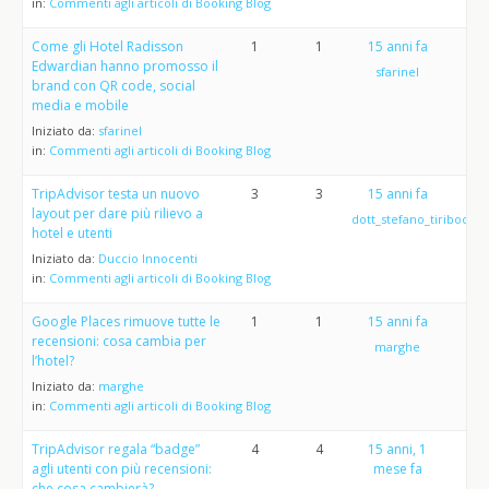
in:
Commenti agli articoli di Booking Blog
Come gli Hotel Radisson
1
1
15 anni fa
Edwardian hanno promosso il
sfarinel
brand con QR code, social
media e mobile
Iniziato da:
sfarinel
in:
Commenti agli articoli di Booking Blog
TripAdvisor testa un nuovo
3
3
15 anni fa
layout per dare più rilievo a
dott_stefano_tiribocchi
hotel e utenti
Iniziato da:
Duccio Innocenti
in:
Commenti agli articoli di Booking Blog
Google Places rimuove tutte le
1
1
15 anni fa
recensioni: cosa cambia per
marghe
l’hotel?
Iniziato da:
marghe
in:
Commenti agli articoli di Booking Blog
TripAdvisor regala “badge”
4
4
15 anni, 1
agli utenti con più recensioni:
mese fa
che cosa cambierà?