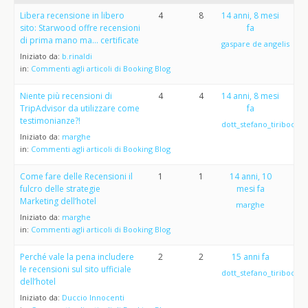
Libera recensione in libero
4
8
14 anni, 8 mesi
sito: Starwood offre recensioni
fa
di prima mano ma… certificate
gaspare de angelis
Iniziato da:
b.rinaldi
in:
Commenti agli articoli di Booking Blog
Niente più recensioni di
4
4
14 anni, 8 mesi
TripAdvisor da utilizzare come
fa
testimonianze?!
dott_stefano_tiribocchi
Iniziato da:
marghe
in:
Commenti agli articoli di Booking Blog
Come fare delle Recensioni il
1
1
14 anni, 10
fulcro delle strategie
mesi fa
Marketing dell’hotel
marghe
Iniziato da:
marghe
in:
Commenti agli articoli di Booking Blog
Perché vale la pena includere
2
2
15 anni fa
le recensioni sul sito ufficiale
dott_stefano_tiribocchi
dell’hotel
Iniziato da:
Duccio Innocenti