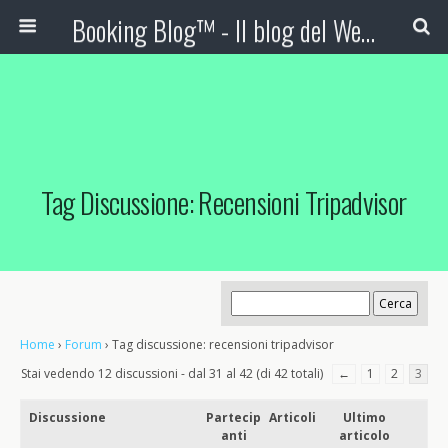
Booking Blog™ - Il blog del Web Marketing Turistico
Tag Discussione: Recensioni Tripadvisor
Home
›
Forum
›
Tag discussione: recensioni tripadvisor
Stai vedendo 12 discussioni - dal 31 al 42 (di 42 totali)
←
1
2
3
Discussione
Partecip
Articoli
Ultimo
anti
articolo