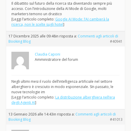
Il dibattito sul futuro della ricerca sta diventando sempre più
acceso. Con l’introduzione della AI Mode di Google, molti
marketers temono un drastico
[Leggi l’articolo completo:
Google AI Mode: l’AI cambierà la
ricerca, non le scelte sugli hotel
]
17 Dicembre 2025 alle 09:48
in risposta a:
Commenti agli articoli di
Booking Blog
#40941
Claudia Caponi
Amministratore del forum
Negli ultimi mesi il ruolo dell’intelligenza artificiale nel settore
alberghiero è cresciuto in modo esponenziale. SIn passato, le
nuove tecnologie im
[Leggi l’articolo completo:
La distribuzione alberghiera nell’era
degli Agenti AI
]
13 Gennaio 2026 alle 14:43
in risposta a:
Commenti agli articoli di
Booking Blog
#41013