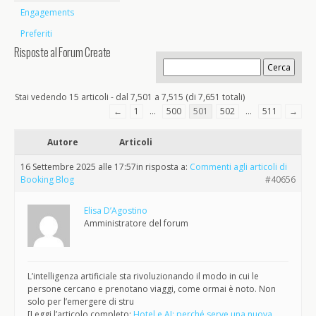
Engagements
Preferiti
Risposte al Forum Create
Stai vedendo 15 articoli - dal 7,501 a 7,515 (di 7,651 totali)
←
1
…
500
501
502
…
511
→
Autore
Articoli
16 Settembre 2025 alle 17:57
in risposta a:
Commenti agli articoli di
Booking Blog
#40656
Elisa D’Agostino
Amministratore del forum
L’intelligenza artificiale sta rivoluzionando il modo in cui le
persone cercano e prenotano viaggi, come ormai è noto. Non
solo per l’emergere di stru
[Leggi l’articolo completo:
Hotel e AI: perché serve una nuova