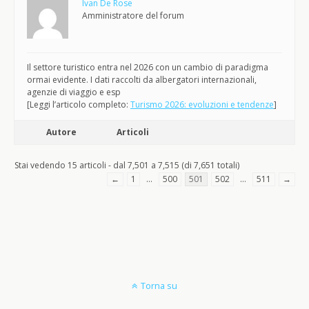
Ivan De Rose
Amministratore del forum
Il settore turistico entra nel 2026 con un cambio di paradigma
ormai evidente. I dati raccolti da albergatori internazionali,
agenzie di viaggio e esp
[Leggi l’articolo completo:
Turismo 2026: evoluzioni e tendenze
]
Autore
Articoli
Stai vedendo 15 articoli - dal 7,501 a 7,515 (di 7,651 totali)
←
1
…
500
501
502
…
511
→
Torna su